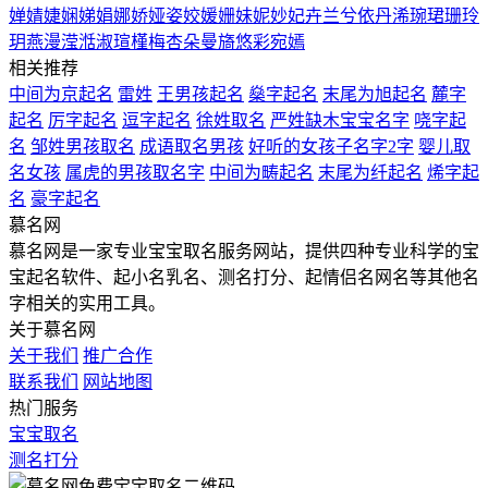
婵
婧
婕
娴
娣
娟
娜
娇
娅
姿
姣
媛
姗
妹
妮
妙
妃
卉
兰
兮
依
丹
浠
琬
珺
珊
玲
玥
燕
漫
滢
湉
淑
瑄
槿
梅
杏
朵
曼
旖
悠
彩
宛
嫣
相关推荐
中间为京起名
雷姓
王男孩起名
燊字起名
末尾为旭起名
麓字
起名
厉字起名
逗字起名
徐姓取名
严姓缺木宝宝名字
哓字起
名
邹姓男孩取名
成语取名男孩
好听的女孩子名字2字
婴儿取
名女孩
属虎的男孩取名字
中间为畴起名
末尾为纤起名
烯字起
名
豪字起名
慕名网
慕名网是一家专业宝宝取名服务网站，提供四种专业科学的宝
宝起名软件、起小名乳名、测名打分、起情侣名网名等其他名
字相关的实用工具。
关于慕名网
关于我们
推广合作
联系我们
网站地图
热门服务
宝宝取名
测名打分