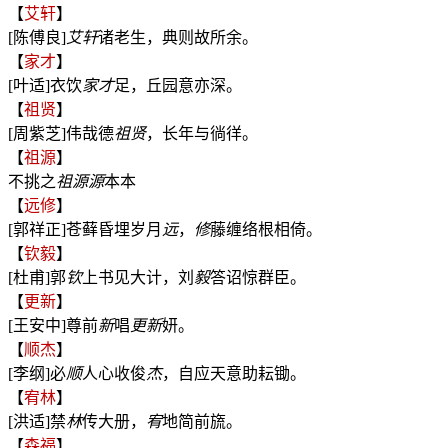
【
艾轩
】
[陈傅良]
艾
轩
诸老生，典则故所余。
【
家才
】
[叶适]衣饮
家
才
足，丘园意亦深。
【
祖贤
】
[周紫芝]伟哉德
祖
贤
，长年与徜徉。
【
祖源
】
不挑之
祖
源
源
本本
【
远修
】
[郭祥正]苍藓昏埋岁月
远
，
修
藤缠络根相倚。
【
钦毅
】
[杜甫]郭
钦
上书见大计，刘
毅
答诏惊群臣。
【
更新
】
[王安中]尊前
新
唱
更新
妍。
【
顺杰
】
[李纲]必
顺
人心收俊
杰
，自应天意助耘锄。
【
宥林
】
[洪适]禁
林
传大册，
宥
地简前旒。
【
森福
】