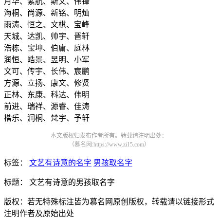
月华、紫航、斯文、伟锋
海桐、尚源、新铭、明灿
雨涛、恒之、文棋、宝峰
天城、达凯、帅宇、晋轩
浩栋、宝坤、伯庸、庭林
润恒、皓景、昱明、小军
文可、传宇、长伟、宸鹏
方源、立扬、康文、修贤
正林、东康、科达、伟明
前进、瑞祥、源睿、佳涛
楷乐、润桐、梵宇、予轩
本文版权归发布作者所有。转载请注明出处：
（慕名网:https://www.zi15.com）
标签：
文艺有诗意的名字
男孩取名字
标题： 文艺有诗意的男孩取名字
版权：若无特殊标注皆为慕名网原创版权，转载请以链接形式
注明作者及原始出处