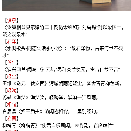
【
浚泉
】
《令狐相公见示赠竹二十韵仍命继和》刘禹锡"封以梁国土，
浇之浚泉水"
【
君泽
】
《水调歌头·同德久诸季小饮》："致君泽物，古来何世不须
才"
【
善仁
】
《演兴四首·闵岭中》元结"尽群类兮使无，令善仁兮不害"
【
轻尘
】
王维《送元二使安西》渭城朝雨浥轻尘，客舍青青柳色新。
【
轻鸿
】
苏轼《渔父》渔父笑，轻鸥举，漠漠一江风雨。
【
相旬
】
白居易《招王质夫》喧闲迹相背，十里别经旬。
【
岩萧
】
柳梢青《柳梢青》"使君自乐萧闲，未肯副，岩廊虚伫"