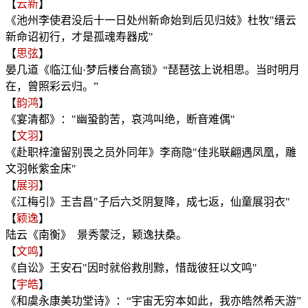
【
云新
】
《池州李使君没后十一日处州新命始到后见归妓》杜牧"缙云
新命诏初行，才是孤魂寿器成"
【
思弦
】
晏几道《临江仙·梦后楼台高锁》“琵琶弦上说相思。当时明月
在，曾照彩云归。”
【
韵鸿
】
《宴清都》："幽蛩韵苦，哀鸿叫绝，断音难偶"
【
文羽
】
《赴职梓潼留别畏之员外同年》李商隐"佳兆联翩遇凤凰，雕
文羽帐紫金床"
【
展羽
】
《江梅引》王吉昌"子后六爻阴复降，成七返，仙童展羽衣"
【
颖逸
】
陆云《南衡》 景秀蒙泛，颖逸扶桑。
【
文鸣
】
《自讼》王安石"因时就俗救刖黥，惜哉彼狂以文鸣"
【
宇皓
】
《和虞永康美功堂诗》：“宇宙无穷本如此，我亦皓然希天游”