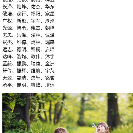
长泽、灿峰、佑杰、华东
敬浩、茂行、扬阳、家墨
广权、新融、宇军、厚泽
光源、智勇、晓杰、朝楷
志忠、岳泽、溪林、佩泽
斌杰、维德、炳林、瑞森
远志、德明、锦桐、启培
达峰、浩均、政伟、沐宇
蓝毅、振鹏、瑞康、金洲
轩伶、振辉、维航、宇芃
天翌、晟瑞、炜轩、铭骏
承平、昆明、睿峰、培远