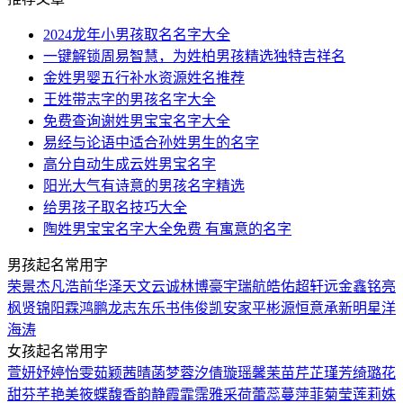
2024龙年小男孩取名名字大全
一键解锁周易智慧，为姓柏男孩精选独特吉祥名
金姓男婴五行补水资源姓名推荐
王姓带志字的男孩名字大全
免费查询谢姓男宝宝名字大全
易经与论语中适合孙姓男生的名字
高分自动生成云姓男宝名字
阳光大气有诗意的男孩名字精选
给男孩子取名技巧大全
陶姓男宝宝名字大全免费 有寓意的名字
男孩起名常用字
荣
景
杰
凡
浩
前
华
泽
天
文
云
诚
林
博
豪
宇
瑞
航
皓
佑
超
轩
远
金
鑫
铭
亮
枫
贤
锦
阳
霖
鸿
鹏
龙
志
东
乐
书
伟
俊
凯
安
家
平
彬
源
恒
意
承
新
明
星
洋
海
涛
女孩起名常用字
萱
妍
妤
婷
怡
雯
茹
颖
茜
晴
菡
梦
蓉
汐
倩
璇
瑶
馨
茉
苗
芹
芷
瑾
芳
绮
璐
花
甜
芬
芊
艳
美
筱
蝶
馥
香
韵
静
霞
霏
霈
雅
采
荷
蕾
蕊
蔓
萍
菲
菊
莹
莲
莉
姝