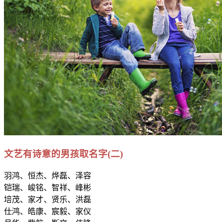
文艺有诗意的男孩取名字(二)
羽鸿、恒杰、烨磊、泽容
铠瑞、峻铭、智祥、峰彬
培茂、家才、贤乐、洪磊
仕鸿、皓康、宸毅、家仪