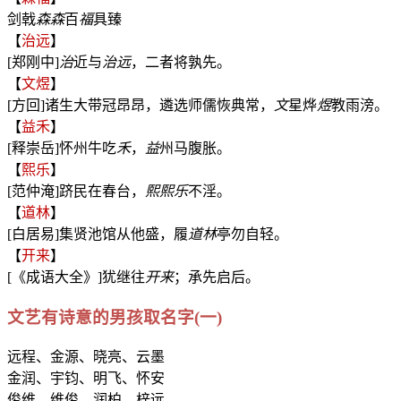
剑戟
森
森
百
福
具臻
【
治远
】
[郑刚中]
治
近与
治
远
，二者将孰先。
【
文煜
】
[方回]诸生大带冠昂昂，遴选师儒恢典常，
文
星烨
煜
教雨滂。
【
益禾
】
[释崇岳]怀州牛吃
禾
，
益
州马腹胀。
【
熙乐
】
[范仲淹]跻民在春台，
熙熙
乐
不淫。
【
道林
】
[白居易]集贤池馆从他盛，履
道林
亭勿自轻。
【
开来
】
[《成语大全》]犹继往
开来
；承先启后。
文艺有诗意的男孩取名字(一)
远程、金源、晓亮、云墨
金润、宇钧、明飞、怀安
俊维、维俊、润柏、梓远