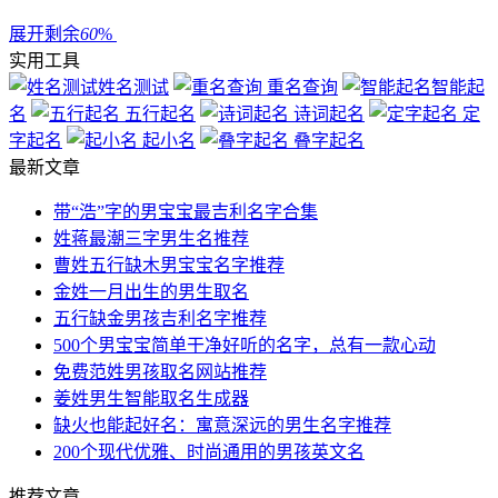
展开剩余
60
%
实用工具
姓名测试
重名查询
智能起
名
五行起名
诗词起名
定
字起名
起小名
叠字起名
最新文章
带“浩”字的男宝宝最吉利名字合集
姓蒋最潮三字男生名推荐
曹姓五行缺木男宝宝名字推荐
金姓一月出生的男生取名
五行缺金男孩吉利名字推荐
500个男宝宝简单干净好听的名字，总有一款心动
免费范姓男孩取名网站推荐
姜姓男生智能取名生成器
缺火也能起好名：寓意深远的男生名字推荐
200个现代优雅、时尚通用的男孩英文名
推荐文章