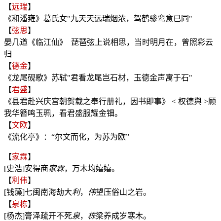
【
远瑞
】
《和潘雍》葛氏女"九天天远瑞烟浓，驾鹤骖鸾意已同"
【
弦思
】
晏几道《临江仙》 琵琶弦上说相思，当时明月在，曾照彩云
归
【
德金
】
《龙尾砚歌》苏轼"君看龙尾岂石材，玉德金声寓于石"
【
君盛
】
《县君赴兴庆宫朝贺载之奉行册礼，因书即事》 < 权德舆 >顾
我华簪鸣玉珮，看君盛服耀金钿。
【
文欧
】
《流化亭》：“尔文而化，为苏为欧”
【
家霖
】
[史浩]安得商
家
霖
，万木均嬉嬉。
【
利伟
】
[钱藻]七闽南海劫大
利
，
伟
望压俗山之岩。
【
泉栋
】
[杨杰]膏泽疏开不死
泉
，
栋
梁养成岁寒木。