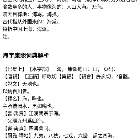
喻数量多的人、事物像海的：人山人海。火海。
漫无目标地：海骂。海找。
古代指从外国来的：海棠。
特指中国上海：海派。
姓。
海
字康熙词典解析
【巳集上】【水字部】 海； 康熙笔画：11； 页码：
【唐韻】【正韻】呼攺切【集韻】【韻會】許亥切，?音醢。
【說文】天池也。
以納百川者。
【釋名】海，晦也。
主承穢濁水，黑如晦也。
【書·禹貢】江漢朝宗于海。
又環九州爲四海。
【書·禹貢】四海會同。
【爾雅·釋地】九夷，八狄，七戎，六蠻，謂之四海。