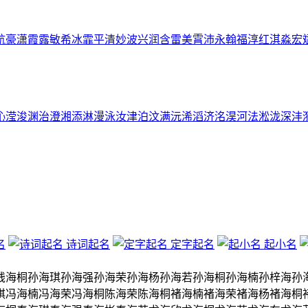
航
豪
潇
霞
露
敏
希
冰
霏
平
清
妙
波
兴
润
含
雷
美
霄
沛
永
翰
福
淳
红
淇
淼
宏
沁
滢
浚
渊
治
澄
湘
添
淋
漫
泳
汝
津
泊
汶
满
沅
浠
滔
济
洺
淏
河
法
淞
泷
深
沣
名
诗词起名
定字起名
起小名
钱海桐
孙海琪
孙海强
孙海荣
孙海杨
孙海若
孙海桐
孙海楠
孙梓海
孙
琪
冯海楠
冯海荣
冯海桐
陈海荣
陈海桐
褚海楠
褚海荣
褚海杨
褚海桐