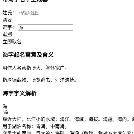
姓氏：
男
女
定字：
前
后
立即取名
海
字起名寓意及含义
用作人名意指博大、胸怀宽广。
指厚德载物、博览群书、汪洋浩博。
海
字字义解析
海
hǎi
靠近大陆，比洋小的水域：海洋。海域。海拔。海疆。海内。
用于湖泊名称：青海。中南海。
容量大的器皿，巨大的：海碗。海涵（敬辞，称对方大度包容