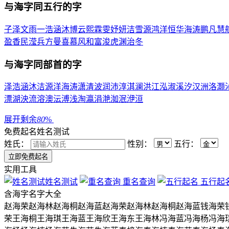
与
海
字同五行的字
子
泽
文
雨
一
浩
涵
沐
博
云
熙
霖
雯
妤
妍
洁
雪
源
鸿
洋
恒
华
海
涛
鹏
凡
慧
盈
香
民
滢
兵
方
曼
喜
慕
风
和
富
浚
虎
渊
治
冬
与
海
字同部首的字
泽
浩
涵
沐
洁
源
洋
海
涛
潇
清
波
润
沛
淳
淇
澜
洪
江
泓
淑
溪
汐
汉
洲
洛
灏
漂
湖
泱
流
溶
澳
沄
溥
浅
淘
瀛
涓
滟
洳
泯
洢
洹
展开剩余
80
%
免费起名
姓名测试
姓氏：
性别：
五行：
实用工具
姓名测试
重名查询
五行起
含
海
字名字大全
赵海荣
赵海林
赵海桐
赵海蓝
赵海荣
赵海林
赵海桐
赵海蓝
钱海荣
荣
王海桐
王海琪
王海蓝
王海欣
王海东
王海林
冯海蓝
冯海杨
冯海