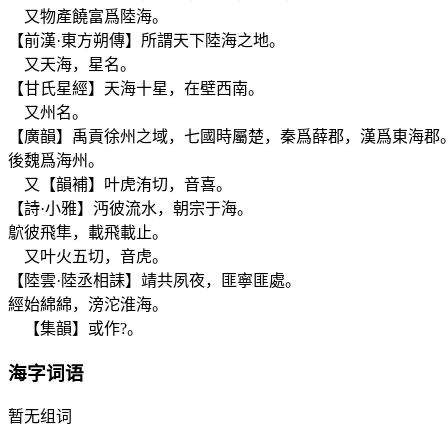
又物產饒富爲陸海。
【前漢·東方朔傳】所謂天下陸海之地。
又天海，星名。
【甘氏星經】天海十星，在壁西南。
又州名。
【廣韻】禹貢徐州之域，七國時屬楚，秦爲薛郡，漢爲東海郡
後魏爲海州。
又【韻補】叶虎洧切，音喜。
【詩·小雅】沔彼流水，朝宗于海。
鴥彼飛隼，載飛載止。
又叶火五切，音虎。
【陸雲·陸丞相誄】靖共夙夜，匪寧匪處。
經始綿綿，滂沱淮海。
【集韻】或作?。
海
字词语
暂无组词