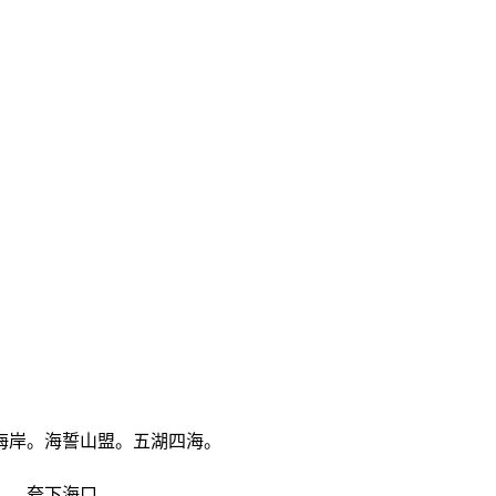
海岸。海誓山盟。五湖四海。
）。夸下海口。