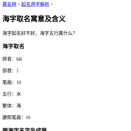
慕名网
>
起名用字解析
>
海字取名寓意及含义
海
字起名好不好，
海
字五行属什么？
海字取名
拼音：
hǎi
部首：
氵
笔画：
10
五行：
水
繁体：
海
康熙笔画：
10
带
海
字名字生成器