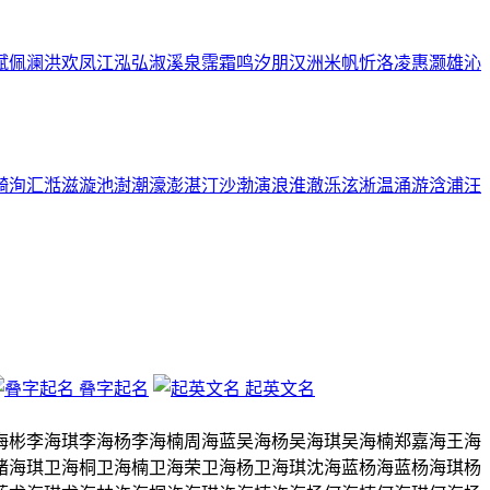
斌
佩
澜
洪
欢
凤
江
泓
弘
淑
溪
泉
霈
霜
鸣
汐
朋
汉
洲
米
帆
忻
洛
凌
惠
灏
雄
沁
漪
洵
汇
湉
滋
漩
池
澍
潮
濠
澎
湛
汀
沙
渤
演
浪
淮
澈
泺
泫
淅
温
涌
游
浛
浦
汪
叠字起名
起英文名
海彬
李海琪
李海杨
李海楠
周海蓝
吴海杨
吴海琪
吴海楠
郑嘉海
王海
褚海琪
卫海桐
卫海楠
卫海荣
卫海杨
卫海琪
沈海蓝
杨海蓝
杨海琪
杨