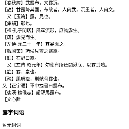
【春秋緯】武露布，文露沉。
【註】甘露降其國，布散者，人尙武，沉重者，人尙文。
又【玉篇】露，見也。
【集韻】彰也。
【禮·孔子閒居】風霆流形，庶物露生。
【疏】露見而生。
【左傳·襄三十一年】其暴露之。
【戰國策】諸侯見齊之罷露。
【註】在野曰露。
又【左傳·昭元年】勿使有所壅閼湫底，以露其體。
【註】露，羸也。
【疏】肌膚瘦，則骸骨露也。
又【正字通】軍中捷書曰露布。
【後漢·禮儀志】請驛馬露布。
【文心雕
露
字词语
暂无组词