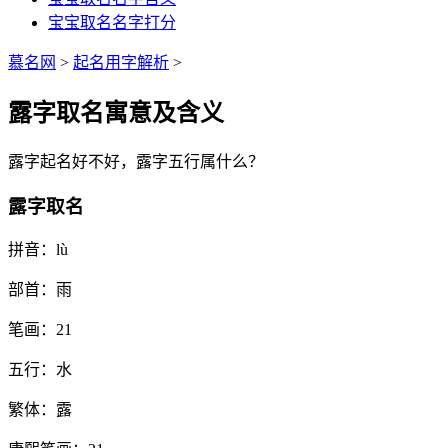
宝宝取名名字打分
慕名网
>
起名用字解析
>
露字取名寓意及含义
露
字起名好不好，
露
字五行属什么？
露字取名
拼音：
lù
部首：
雨
笔画：
21
五行：
水
繁体：
露