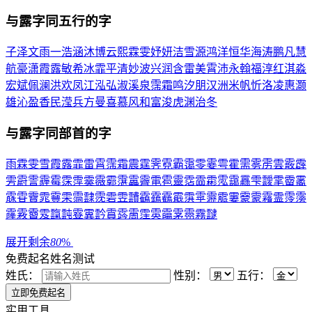
与
露
字同五行的字
子
泽
文
雨
一
浩
涵
沐
博
云
熙
霖
雯
妤
妍
洁
雪
源
鸿
洋
恒
华
海
涛
鹏
凡
慧
航
豪
潇
霞
露
敏
希
冰
霏
平
清
妙
波
兴
润
含
雷
美
霄
沛
永
翰
福
淳
红
淇
淼
宏
斌
佩
澜
洪
欢
凤
江
泓
弘
淑
溪
泉
霈
霜
鸣
汐
朋
汉
洲
米
帆
忻
洛
凌
惠
灏
雄
沁
盈
香
民
滢
兵
方
曼
喜
慕
风
和
富
浚
虎
渊
治
冬
与
露
字同部首的字
雨
霖
雯
雪
霞
露
霏
雷
霄
霈
霜
震
霆
霁
霓
霸
霭
零
霎
雩
霍
需
雾
雳
雲
霰
霹
雱
霨
霅
霾
霉
霂
霪
霙
霺
霩
霮
靁
霽
電
雹
靈
霑
霝
霦
霐
靄
靐
雫
靉
雮
霤
霱
霡
雸
靌
雿
靊
雬
霘
霴
霃
雼
雴
靅
靍
靎
靏
霵
霟
雽
靋
霢
霋
靀
霥
霿
霊
霗
霶
霳
霚
霫
雭
霼
霕
霯
霬
霒
霣
霠
霌
霔
雵
霷
雺
霛
霧
靆
展开剩余
80
%
免费起名
姓名测试
姓氏：
性别：
五行：
实用工具