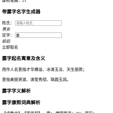
康熙笔画：
21
带
露
字名字生成器
姓氏：
男
女
定字：
前
后
立即取名
露
字起名寓意及含义
用作人名意指才华横溢、冰清玉洁、天生丽质；
意指美丽贤淑、清莹秀彻、珠圆玉润。
露
字字义解析
露
字康熙词典解析