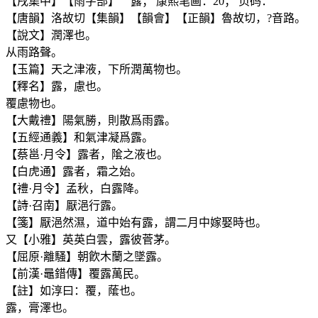
【戌集中】【雨字部】 露； 康熙笔画：20； 页码：
【唐韻】洛故切【集韻】【韻會】【正韻】魯故切，?音路。
【說文】潤澤也。
从雨路聲。
【玉篇】天之津液，下所潤萬物也。
【釋名】露，慮也。
覆慮物也。
【大戴禮】陽氣勝，則散爲雨露。
【五經通義】和氣津凝爲露。
【蔡邕·月令】露者，隂之液也。
【白虎通】露者，霜之始。
【禮·月令】孟秋，白露降。
【詩·召南】厭浥行露。
【箋】厭浥然濕，道中始有露，謂二月中嫁娶時也。
又【小雅】英英白雲，露彼菅茅。
【屈原·離騷】朝飮木蘭之墜露。
【前漢·鼂錯傳】覆露萬民。
【註】如淳曰：覆，䕃也。
露，膏澤也。