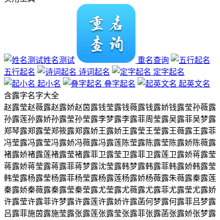
姓名测试
重名查询
五行起名
诗词起名
定字起名
起小名
叠字起名
起英文名
含
露
字名字大全
赵露莹
赵薇露
赵露娇
赵茵露
钱莹露
钱薇露
钱露娇
钱露莹
孙薇露
孙露莲
孙露娇
孙露莹
孙莹露
李梦露
李露菲
周莹露
吴露菲
吴梦露
郑琴露
郑露莹
郑筱露
郑露娇
王露娇
王露莹
王莹露
王薇露
王露菲
冯莹露
冯露莹
冯露娇
冯薇露
冯露莲
陈莹露
陈露莹
陈露娇
陈薇露
褚露娇
褚露莲
褚露莹
褚露菲
卫露莹
卫露菲
卫露莲
卫露娇
蒋露莹
蒋露娇
蒋莹露
蒋露菲
蒋梦露
沈莹露
韩梦露
韩露菲
韩露娇
韩露莹
韩莹露
杨露莹
杨露菲
杨莹露
杨露莲
杨露娇
杨薇露
朱薇露
秦露莲
秦露娇
秦薇露
秦露莹
秦莹露
尤莹露
尤薇露
尤露菲
尤露莹
尤露娇
许露莹
许露菲
许梦露
许露莲
许露娇
许露菡
何梦露
何露菲
吕梦露
吕露菲
施茵露
施莹露
张露莲
张露莹
张露菲
张露菡
张露娇
张梦露