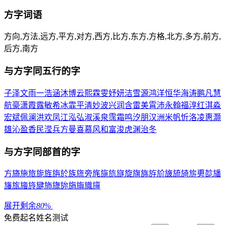
方
字词语
方向,方法,远方,平方,对方,西方,比方,东方,方格,北方,多方,前方,
后方,南方
与
方
字同五行的字
子
泽
文
雨
一
浩
涵
沐
博
云
熙
霖
雯
妤
妍
洁
雪
源
鸿
洋
恒
华
海
涛
鹏
凡
慧
航
豪
潇
霞
露
敏
希
冰
霏
平
清
妙
波
兴
润
含
雷
美
霄
沛
永
翰
福
淳
红
淇
淼
宏
斌
佩
澜
洪
欢
凤
江
泓
弘
淑
溪
泉
霈
霜
鸣
汐
朋
汉
洲
米
帆
忻
洛
凌
惠
灏
雄
沁
盈
香
民
滢
兵
方
曼
喜
慕
风
和
富
浚
虎
渊
治
冬
与
方
字同部首的字
方
旖
施
旅
旎
旌
旃
於
族
旒
旁
旄
旐
斻
旞
旋
旗
旆
斿
斺
旇
旈
旑
旂
旉
旕
旙
旛
旊
旝
旍
旔
斾
旚
旀
旓
旟
旘
旜
展开剩余
80
%
免费起名
姓名测试