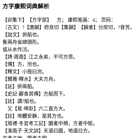
方
字康熙词典解析
【卯集下】【方字部】 方； 康熙笔画：4； 页码：
〔古文〕?【唐韻】府良切【集韻】【韻會】分房切，?音芳。
【說文】倂船也。
象兩舟省總頭形。
或从水作汸。
【詩·周南】江之永矣，不可方思。
【傳】方，泭也。
【釋文】小筏曰泭。
【爾雅·釋水】大夫方舟。
【註】倂兩船。
【史記·酈食其傳】方船而下。
【註】謂?船也。
又【易·坤卦】六二直方大。
【註】地體安靜，是其方也。
【周禮·冬官考工記】圜者中規，方者中矩。
【淮南子·天文訓】天道曰圓，地道曰方。