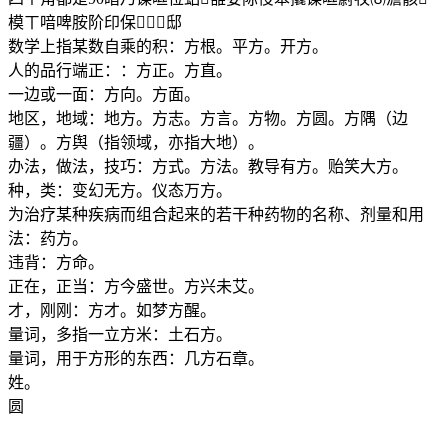
模ㄒ喑啤胺阶印保！邸
数学上指某数自乘的积：方根。平方。开方。
人的品行端正：：方正。方直。
一边或一面：方向。方面。
地区，地域：地方。方志。方言。方物。方圆。方隅（边
疆）。方舆（指领域，亦指大地）。
办法，做法，技巧：方式。方法。教导有方。贻笑大方。
种，类：变幻无方。仪态万方。
为治疗某种疾病而组合起来的若干种药物的名称、剂量和用
法：药方。
违背：方命。
正在，正当：方今盛世。方兴未艾。
才，刚刚：方才。如梦方醒。
量词，多指一立方米：土石方。
量词，用于方形的东西：几方石章。
姓。
圆