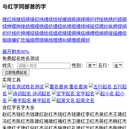
与
红
字同部首的字
维
红
纯
继
绍
绮
缘
纪
纬
绪
续
纹
经
缓
绒
练
绢
绎
绵
纤
纾
绘
统
绣
约
缤
纲
绿
绅
缨
绚
绫
结
细
缦
络
缇
纺
缙
纽
纨
绩
绾
缮
绯
绰
绥
综
缌
纱
纵
缈
缪
绡
织
纡
线
绗
缔
缃
绽
级
缜
给
组
缊
纸
缝
缕
绸
绳
纮
缉
缚
绶
绱
绑
绂
缢
缠
绞
缎
绦
缣
纩
纥
缁
缀
缵
缬
缟
绉
缯
缥
纠
缱
缗
绲
缰
纫
展开剩余
80
%
免费起名
姓名测试
姓氏：
性别：
五行：
实用工具
姓名测试
重名查询
五行起
名
诗词起名
定字起名
起小
名
叠字起名
起英文名
含
红
字名字大全
赵红杰
钱红杰
钱建红
赵红杰
钱红杰
钱建红
李红杰
吴红杰
王建红
冯红杰
陈红杰
陈建红
褚建红
褚红杰
卫建红
卫红杰
蒋红杰
韩红杰
朱建红
尤建红
何红杰
吕红杰
施建红
孔建红
华红杰
陶红杰
陶建红