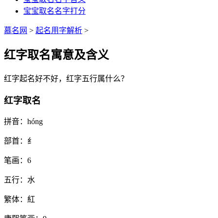
宝宝取名名字打分
慕名网
>
起名用字解析
>
红字取名寓意及含义
红
字起名好不好，
红
字五行属什么？
红字取名
拼音：
hóng
部首：
纟
笔画：
6
五行：
水
繁体：
紅