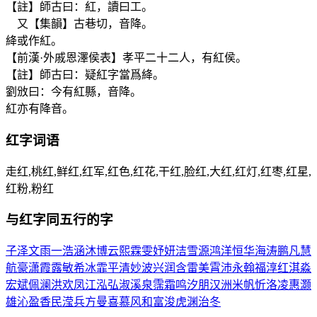
【註】師古曰：紅，讀曰工。
又【集韻】古巷切，音降。
絳或作紅。
【前漢·外戚恩澤侯表】孝平二十二人，有紅侯。
【註】師古曰：疑紅字當爲絳。
劉攽曰：今有紅縣，音降。
紅亦有降音。
红
字词语
走红,桃红,鲜红,红军,红色,红花,干红,脸红,大红,红灯,红枣,红星,
红粉,粉红
与
红
字同五行的字
子
泽
文
雨
一
浩
涵
沐
博
云
熙
霖
雯
妤
妍
洁
雪
源
鸿
洋
恒
华
海
涛
鹏
凡
慧
航
豪
潇
霞
露
敏
希
冰
霏
平
清
妙
波
兴
润
含
雷
美
霄
沛
永
翰
福
淳
红
淇
淼
宏
斌
佩
澜
洪
欢
凤
江
泓
弘
淑
溪
泉
霈
霜
鸣
汐
朋
汉
洲
米
帆
忻
洛
凌
惠
灏
雄
沁
盈
香
民
滢
兵
方
曼
喜
慕
风
和
富
浚
虎
渊
治
冬