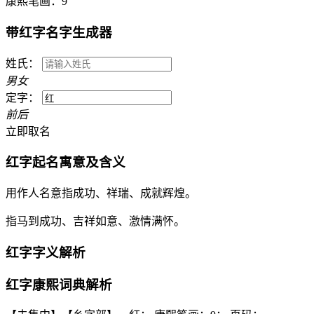
康熙笔画：
9
带
红
字名字生成器
姓氏：
男
女
定字：
前
后
立即取名
红
字起名寓意及含义
用作人名意指成功、祥瑞、成就辉煌。
指马到成功、吉祥如意、激情满怀。
红
字字义解析
红
字康熙词典解析