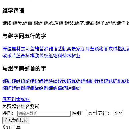
继
字词语
继续,继母,继而,相继,继承,后继,继父,继室,继武,继子,继配,继任,
与
继
字同五行的字
梓
佳
嘉
林
杰
可
萱
皓
若
梦
雅
语
艺
凯
奕
景
家
彦
月
莹
颖
彬
菲
东
琪
楷
建
敬
禾
芊
蓝
奇
柯
棋
勤
芮
权
继
栩
科
菊
木
树
业
与
继
字同部首的字
维
红
纯
继
绍
绮
缘
纪
纬
绪
续
纹
经
缓
绒
练
绢
绎
绵
纤
纾
绘
统
绣
约
缤
纲
缣
纩
纥
缁
缀
缵
缬
缟
绉
缯
缥
纠
缱
缗
绲
缰
纫
展开剩余
80
%
免费起名
姓名测试
姓氏：
性别：
五行：
实用工具