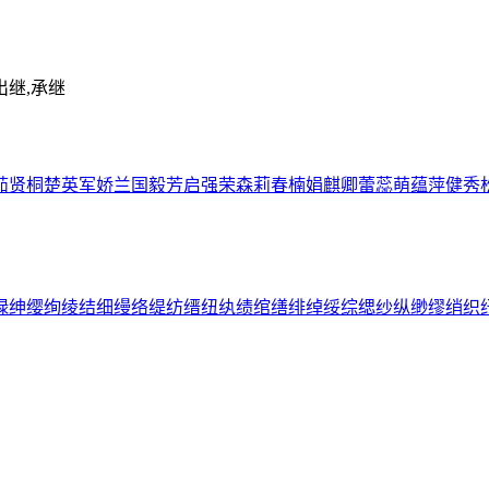
出继,承继
茹
贤
桐
楚
英
军
娇
兰
国
毅
芳
启
强
荣
森
莉
春
楠
娟
麒
卿
蕾
蕊
萌
蕴
萍
健
秀
绿
绅
缨
绚
绫
结
细
缦
络
缇
纺
缙
纽
纨
绩
绾
缮
绯
绰
绥
综
缌
纱
纵
缈
缪
绡
织