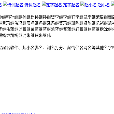
名
诗词起名
定字起名
起小名
孙继科
孙继鹏
孙继麒
孙继
孙继贤
李继
李继轩
李继凯
李继荣
周继麒
继景
冯继伟
冯继辰
冯继
冯继泽
冯继贤
冯继凯
陈继贤
陈继凯
褚继凯
蒋继伟
蒋继尧
蒋继荣
蒋继
蒋继凯
蒋继贤
蒋继轩
蒋继麒
蒋继楷
沈继
麒
杨继凯
杨继尧
朱继麒
朱继伟
宝起名软件、起小名乳名、测名打分、起情侣名网名等其他名字