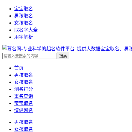
宝宝取名
男孩取名
女孩取名
取名字大全
用字解析
首页
男孩取名
女孩取名
测名打分
重名查询
宝宝取名
情侣网名
男孩取名
女孩取名