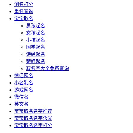
测名打分
重名查询
宝宝取名
男孩起名
女孩起名
小孩起名
国学起名
诗经起名
楚辞起名
取名字大全免费查询
情侣网名
小名乳名
游戏网名
微信名
英文名
宝宝取名名字推荐
宝宝取名名字含义
宝宝取名名字打分