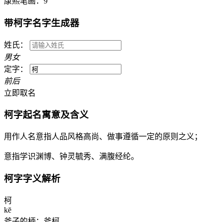
康熙笔画：
9
带
柯
字名字生成器
姓氏：
男
女
定字：
前
后
立即取名
柯
字起名寓意及含义
用作人名意指人品风格高尚、做事遵循一定的原则之义；
意指学识渊博、钟灵毓秀、满腹经纶。
柯
字字义解析
柯
kē
斧子的柄：斧柯。