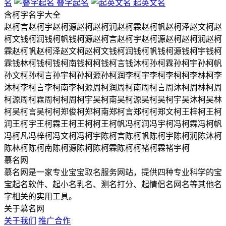
名
叠字起名
起英文名
含
柯
字名字大全
赵柯言
赵柯宇
赵柯源
赵柯
赵柯润
赵柯霖
赵柯帆
赵柯泽
赵文柯
赵
柯文
钱柯润
钱柯帆
钱柯源
赵柯言
赵柯宇
赵柯源
赵柯
赵柯润
赵柯
霖
赵柯帆
赵柯泽
赵文柯
赵柯文
钱柯润
钱柯帆
钱柯源
钱柯宇
钱柯
霖
钱林柯
钱柯
钱柯南
钱柯柯
钱柯言
钱沐柯
孙柯霖
孙柯宇
孙柯帆
孙文柯
孙柯言
孙宇柯
孙柯源
孙柯润
李柯宇
李柯
李柯柯
李林柯
李
沐柯
李柯言
李柯南
李柯源
周柯润
周柯南
周柯言
周沐柯
周林柯
周
柯源
周柯霖
周柯柯
周柯宇
吴柯南
吴柯源
吴柯
吴柯宇
吴沐柯
吴林
柯
吴柯言
吴柯柯
郑俊柯
郑柯南
郑柯言
郑柯柯
郑文柯
王梓柯
王柯
润
王柯宇
王柯霖
王柯
王柯柯
王柯帆
冯柯润
冯宇柯
冯柯霖
冯柯帆
冯柯凡
冯梓柯
冯文柯
冯柯宇
陈柯言
陈柯帆
陈柯宇
陈柯润
陈沐柯
陈林柯
陈柯南
陈柯源
陈柯
陈柯霖
陈柯柯
褚柯霖
褚宇柯
慕名网
慕名网是一家专业宝宝取名服务网站，提供四种专业科学的宝
宝起名软件、起小名乳名、测名打分、起情侣名网名等其他名
字相关的实用工具。
关于慕名网
关于我们
推广合作