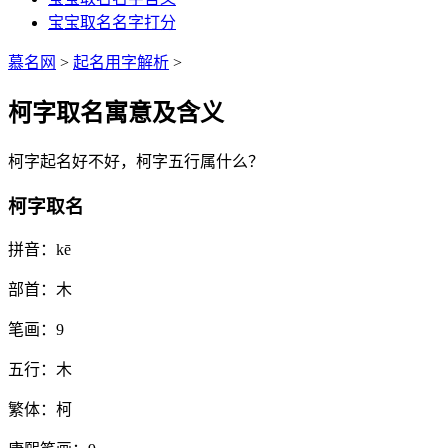
宝宝取名名字打分
慕名网
>
起名用字解析
>
柯字取名寓意及含义
柯
字起名好不好，
柯
字五行属什么？
柯字取名
拼音：
kē
部首：
木
笔画：
9
五行：
木
繁体：
柯