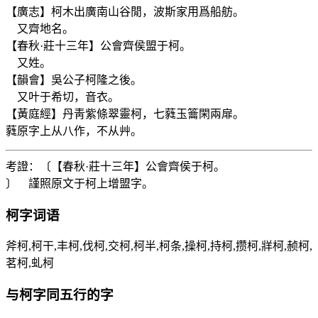
【廣志】柯木出廣南山谷閒，波斯家用爲船舫。
又齊地名。
【春秋·莊十三年】公會齊侯盟于柯。
又姓。
【韻會】吳公子柯隆之後。
又叶于希切，音衣。
【黃庭經】丹靑紫條翠靈柯，七蕤玉籥閑兩扉。
蕤原字上从八作，不从艸。
考證：〔【春秋·莊十三年】公會齊侯于柯。
〕 謹照原文于柯上增盟字。
柯
字词语
斧柯,柯干,丰柯,伐柯,交柯,柯半,柯条,操柯,持柯,攒柯,牂柯,赪柯,
茗柯,虬柯
与
柯
字同五行的字