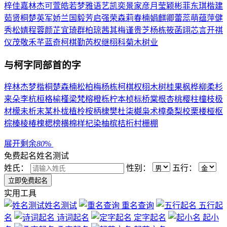
梓
佳
嘉
林
杰
可
萱
皓
若
梦
雅
语
艺
凯
奕
景
家
彦
月
莹
颖
彬
菲
东
琪
楷
建
茹
贤
桐
楚
英
军
娇
兰
国
毅
芳
启
强
荣
森
莉
春
楠
娟
麒
卿
蕾
蕊
萌
蕴
萍
健
秀
松
婧
程
蓉
颜
芷
宜
琦
群
柏
琼
茜
其
梅
谨
贵
芝
杨
栋
筱
菡
翊
芯
言
开
祺
仪
茂
敬
禾
芊
蓝
奇
柯
棋
勤
芮
权
继
栩
科
菊
木
树
业
与
柯
字同部首的字
梓
林
杰
梦
楷
桐
楚
森
楠
松
柏
梅
杨
栋
柯
棋
权
栩
木
树
桂
果
枫
桦
柳
柔
杉
来
朵
李
杭
桓
格
榆
槿
梁
梵
榕
橙
栎
柠
本
桢
标
桥
棠
根
杏
桃
樱
柱
橦
枝
极
材
檬
未
析
末
某
朴
栊
植
柃
桉
柄
棣
樊
杜
柒
樾
枭
术
樟
桑
梨
校
栗
楼
桠
枢
棕
榛
棱
椿
槐
楒
榜
横
棉
样
杞
染
柚
槟
桔
桁
村
栅
棚
展开剩余
80
%
免费起名
姓名测试
姓氏：
性别：
五行：
实用工具
姓名测试
重名查询
五行起
名
诗词起名
定字起名
起小