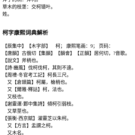
草木的枝茎：交柯错叶。
姓。
柯
字康熙词典解析
【辰集中】【木字部】 柯； 康熙笔画：9； 页码：
【唐韻】古俄切【集韻】【韻會】【正韻】居何切，?音歌。
【說文】斧柄也。
【詩·豳風】伐柯伐柯，其則不遠。
【周禮·冬官考工記】柯長三尺。
又【倉頡篇】柯屬，槍梢也。
又【爾雅·釋詁】柯，法也。
又枝也。
【謝靈運·鄴中集詩】傾柯引弱枝。
又草莖也。
【張衡·西京賦】濯靈芝以朱柯。
又【方言】盂謂之柯。
又木名。