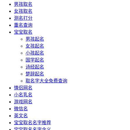
男孩取名
女孩取名
测名打分
重名查询
宝宝取名
男孩起名
女孩起名
小孩起名
国学起名
诗经起名
楚辞起名
取名字大全免费查询
情侣网名
小名乳名
游戏网名
微信名
英文名
宝宝取名名字推荐
宝宝取名名字含义