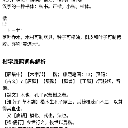
汉字的一种书体：楷书。正楷。小楷。楷体。
楷
jiē
ㄐㄧㄝˉ
落叶乔木，木材可制器具，种子可榨油，树皮和叶子可制栲
胶。亦称“黄连木”。
楷
字康熙词典解析
【辰集中】【木字部】 楷； 康熙笔画：13； 页码：
〔古文〕?【唐韻】【集韻】【韻會】【正韻】?苦駭切，音
鍇。
【說文】木也，孔子冢蓋樹之者。
【淮南子·草木訓】楷木生孔子冢上，其榦枝疎而不屈，以質
得其直也。
又【廣韻】模也，式也，法也。
【禮·儒行】今世行之，後世以爲楷。