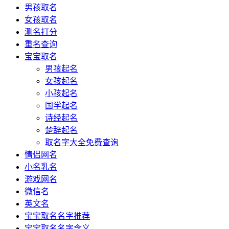
男孩取名
女孩取名
测名打分
重名查询
宝宝取名
男孩起名
女孩起名
小孩起名
国学起名
诗经起名
楚辞起名
取名字大全免费查询
情侣网名
小名乳名
游戏网名
微信名
英文名
宝宝取名名字推荐
宝宝取名名字含义