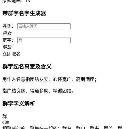
康熙笔画：
13
带
群
字名字生成器
姓氏：
男
女
定字：
前
后
立即取名
群
字起名寓意及含义
用作人名意指团结友爱、心怀宽广、高朋满座；
指广结良缘、得道多助、精诚团结。
群
字字义解析
群
qún
相聚成伙的，聚集在一起的：群岛。群山。群书。群芳。群