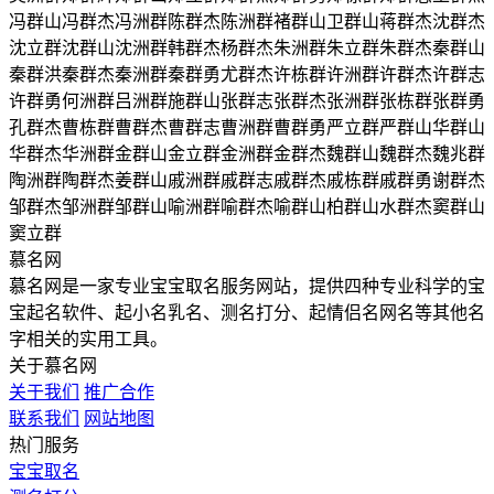
冯群山
冯群杰
冯洲群
陈群杰
陈洲群
褚群山
卫群山
蒋群杰
沈群杰
沈立群
沈群山
沈洲群
韩群杰
杨群杰
朱洲群
朱立群
朱群杰
秦群山
秦群洪
秦群杰
秦洲群
秦群勇
尤群杰
许栋群
许洲群
许群杰
许群志
许群勇
何洲群
吕洲群
施群山
张群志
张群杰
张洲群
张栋群
张群勇
孔群杰
曹栋群
曹群杰
曹群志
曹洲群
曹群勇
严立群
严群山
华群山
华群杰
华洲群
金群山
金立群
金洲群
金群杰
魏群山
魏群杰
魏兆群
陶洲群
陶群杰
姜群山
戚洲群
戚群志
戚群杰
戚栋群
戚群勇
谢群杰
邹群杰
邹洲群
邹群山
喻洲群
喻群杰
喻群山
柏群山
水群杰
窦群山
窦立群
慕名网
慕名网是一家专业宝宝取名服务网站，提供四种专业科学的宝
宝起名软件、起小名乳名、测名打分、起情侣名网名等其他名
字相关的实用工具。
关于慕名网
关于我们
推广合作
联系我们
网站地图
热门服务
宝宝取名