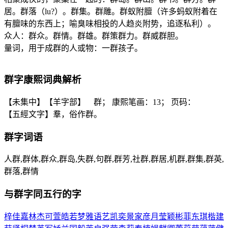
居。群落（lu?）。群集。群雕。群蚁附膻（许多蚂蚁附着在
有膻味的东西上；喻臭味相投的人趋炎附势，追逐私利）。
众人：群众。群情。群雄。群策群力。群威群胆。
量词，用于成群的人或物：一群孩子。
群
字康熙词典解析
【未集中】【羊字部】 群； 康熙笔画：13； 页码：
【五經文字】羣，俗作群。
群
字词语
人群,群体,群众,群岛,失群,句群,群芳,社群,群居,机群,群集,群英,
群落,群情
与
群
字同五行的字
梓
佳
嘉
林
杰
可
萱
皓
若
梦
雅
语
艺
凯
奕
景
家
彦
月
莹
颖
彬
菲
东
琪
楷
建