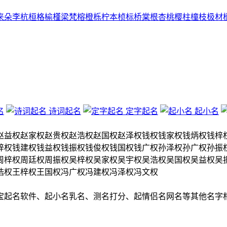
来
朵
李
杭
桓
格
榆
槿
梁
梵
榕
橙
栎
柠
本
桢
标
桥
棠
根
杏
桃
樱
柱
橦
枝
极
材
名
诗词起名
定字起名
起小名
赵益权
赵家权
赵贵权
赵浩权
赵国权
赵泽权
钱权
钱家权
钱炳权
钱梓
梓权
钱建权
钱益权
钱振权
钱俊权
钱国权
钱广权
孙泽权
孙广权
孙振
周梓权
周廷权
周振权
吴梓权
吴家权
吴宇权
吴浩权
吴国权
吴益权
吴
浩权
王梓权
王国权
冯广权
冯建权
冯泽权
冯文权
宝起名软件、起小名乳名、测名打分、起情侣名网名等其他名字