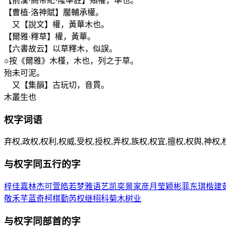
【前漢·高帝紀·隆準註】頰權，準也。
【曹植·洛神賦】靨輔承權。
又【說文】權，黃華木也。
【爾雅·釋草】權，黃華。
【六書故云】以草釋木，似誤。
○按《爾雅》木槿，木也，列之于草。
殆未可泥。
又【集韻】古玩切，音貫。
木叢生也
权
字词语
弃权,政权,权利,权威,受权,授权,弄权,族权,权宜,擅权,权舆,神权,
与
权
字同五行的字
梓
佳
嘉
林
杰
可
萱
皓
若
梦
雅
语
艺
凯
奕
景
家
彦
月
莹
颖
彬
菲
东
琪
楷
建
敬
禾
芊
蓝
奇
柯
棋
勤
芮
权
继
栩
科
菊
木
树
业
与
权
字同部首的字