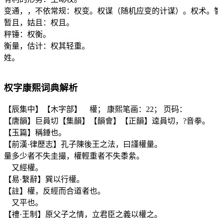
变通，，不依常规：权变。权谋（随机应变的计谋）。权术。
暂且，姑且：权且。
秤锤：权衡。
衡量，估计：权其轻重。
姓。
权
字康熙词典解析
【辰集中】【木字部】 權； 康熙笔画：22； 页码：
【唐韻】巨員切【集韻】【韻會】【正韻】逵員切，?音拳。
【玉篇】稱錘也。
【前漢·律歷志】孔子陳後王之法，曰謹權量。
量多少者不失圭撮，權輕重者不失黍絫。
又經權。
【易·繫辭】巽以行權。
【註】權，反經而合道者也。
又平也。
【禮·王制】原父子之情，立君臣之義以權之。