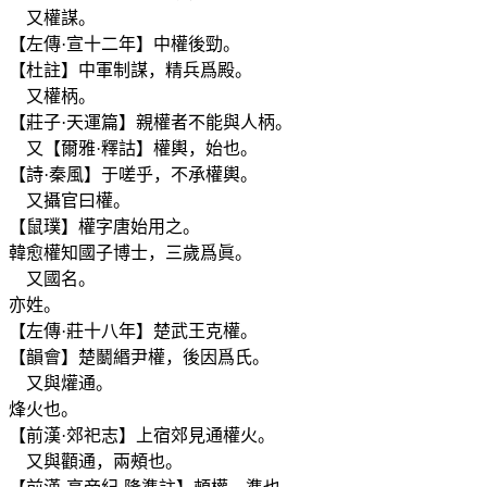
又權謀。
【左傳·宣十二年】中權後勁。
【杜註】中軍制謀，精兵爲殿。
又權柄。
【莊子·天運篇】親權者不能與人柄。
又【爾雅·釋詁】權輿，始也。
【詩·秦風】于嗟乎，不承權輿。
又攝官曰權。
【鼠璞】權字唐始用之。
韓愈權知國子博士，三歲爲眞。
又國名。
亦姓。
【左傳·莊十八年】楚武王克權。
【韻會】楚鬭緡尹權，後因爲氏。
又與爟通。
烽火也。
【前漢·郊祀志】上宿郊見通權火。
又與顴通，兩頰也。