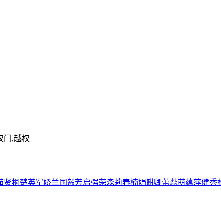
权门,越权
茹
贤
桐
楚
英
军
娇
兰
国
毅
芳
启
强
荣
森
莉
春
楠
娟
麒
卿
蕾
蕊
萌
蕴
萍
健
秀