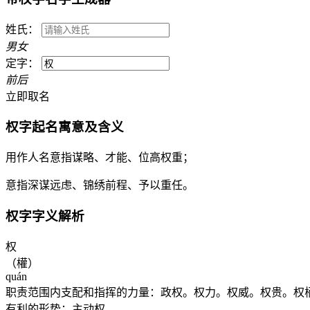
姓氏：
男
女
定字：
前
后
立即取名
权
字起名寓意及含义
用作人名意指谋略、才能、位高权重；
意指深谋远虑、锦绣前程、予以重任。
权
字字义解析
权
（權）
quán
职责范围内支配和指挥的力量：政权。权力。权威。权贵。权
有利的形势：主动权。