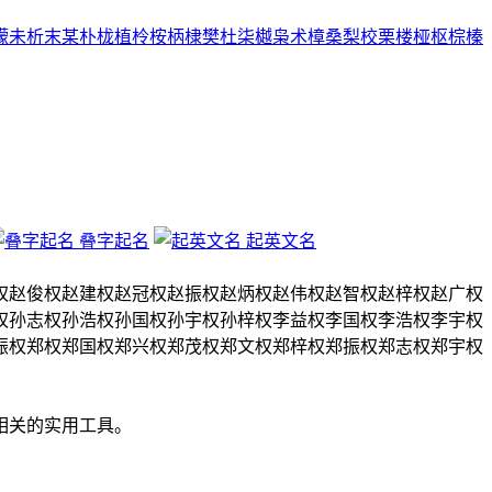
檬
未
析
末
某
朴
栊
植
柃
桉
柄
棣
樊
杜
柒
樾
枭
术
樟
桑
梨
校
栗
楼
桠
枢
棕
榛
叠字起名
起英文名
权
赵俊权
赵建权
赵冠权
赵振权
赵炳权
赵伟权
赵智权
赵梓权
赵广权
权
孙志权
孙浩权
孙国权
孙宇权
孙梓权
李益权
李国权
李浩权
李宇权
振权
郑权
郑国权
郑兴权
郑茂权
郑文权
郑梓权
郑振权
郑志权
郑宇权
相关的实用工具。