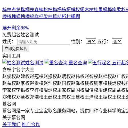
梓
林
杰
梦
楷
桐
楚
森
楠
松
柏
梅
杨
栋
柯
棋
权
栩
木
树
桂
果
枫
桦
柳
柔
杉
棱
椿
槐
楒
榜
横
棉
样
杞
染
柚
槟
桔
桁
村
栅
棚
展开剩余
80
%
免费起名
姓名测试
姓氏：
性别：
五行：
实用工具
姓名测试
重名查询
五行起
含
权
字名字大全
赵俊权
赵建权
赵冠权
赵振权
赵炳权
赵伟权
赵智权
赵梓权
赵广权
赵益权
赵家权
赵贵权
赵浩权
赵国权
赵泽权
钱权
钱家权
钱炳权
钱
李家权
李振权
李梓权
周炳权
周家权
周国权
周俊权
周建权
周益权
郑伟权
郑圣权
郑浩权
王廷权
王志权
王建权
王泽权
王振权
王权
王
慕名网
慕名网是一家专业宝宝取名服务网站，提供四种专业科学的宝
关于慕名网
关于我们
推广合作