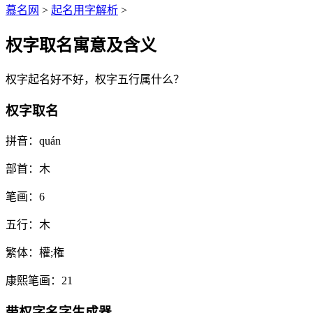
慕名网
>
起名用字解析
>
权字取名寓意及含义
权
字起名好不好，
权
字五行属什么？
权字取名
拼音：
quán
部首：
木
笔画：
6
五行：
木
繁体：
權;権
康熙笔画：
21
带
权
字名字生成器