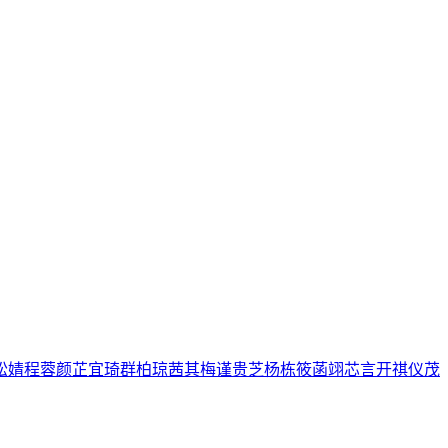
松
婧
程
蓉
颜
芷
宜
琦
群
柏
琼
茜
其
梅
谨
贵
芝
杨
栋
筱
菡
翊
芯
言
开
祺
仪
茂