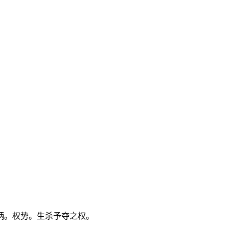
柄。权势。生杀予夺之权。