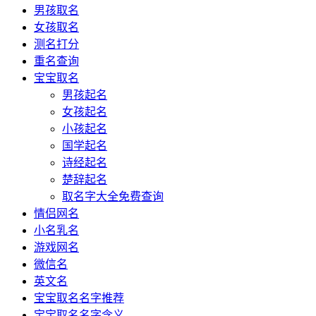
男孩取名
女孩取名
测名打分
重名查询
宝宝取名
男孩起名
女孩起名
小孩起名
国学起名
诗经起名
楚辞起名
取名字大全免费查询
情侣网名
小名乳名
游戏网名
微信名
英文名
宝宝取名名字推荐
宝宝取名名字含义