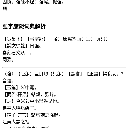
固执，强硬不屈：强嘴。倔强。
弱
强
字康熙词典解析
【寅集下】【弓字部】 强； 康熙笔画：11； 页码：
【說文徐註】同强。
秦刻石文从口。
同強。
（強）【唐韻】巨良切【集韻】【韻會】【正韻】渠良切，?
音彊。
【玉篇】米中蠹。
【爾雅·釋蟲】蛄䗐，強䖹。
【註】今米榖中小黑蟲是也。
建平人呼爲䖹子。
【揚子·方言】蛄䗐謂之強䖹。
江東人謂之?。