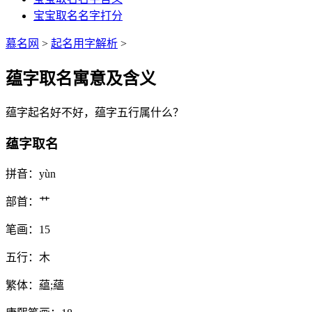
宝宝取名名字打分
慕名网
>
起名用字解析
>
蕴字取名寓意及含义
蕴
字起名好不好，
蕴
字五行属什么？
蕴字取名
拼音：
yùn
部首：
艹
笔画：
15
五行：
木
繁体：
藴;蘊