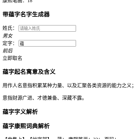
康熙笔画：
18
带
蕴
字名字生成器
姓氏：
男
女
定字：
前
后
立即取名
蕴
字起名寓意及含义
用作人名意指积累某种力量、以及汇聚各类资源的能力之义；
意指财源广进、才德兼备、深藏不露。
蕴
字字义解析
蕴
字康熙词典解析