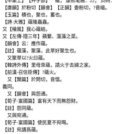
【申集上】【艸字部】 蘊； 康熙笔画：22； 页码：
【唐韻】於粉切【韻會】【正韻】委粉切，?音縕。
【玉篇】積也，聚也，蓄也。
【詩·大雅】蘊隆蟲蟲。
又【檜風】我心蘊結。
又【左傳·隱三年】蘋蘩、薀藻之菜。
【韻會】云：應作蘊。
【註】蘊藻，聚藻，此草好聚生也。
又聚草以?火曰蘊。
【韓詩外傳】里母朿蘊，請火于去婦之家。
【前漢·召信臣傳】?蘊火。
又【類篇】於問切，音慍。
義同。
又【韻會】與怨通。
【荀子·富國篇】富有天下而無怨財。
【註】怨同蘊。
又與宛通。
【荀子·富國篇】使民夏不宛暍。
【註】宛讀爲蘊。