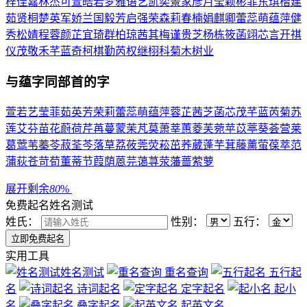
梓
佳
嘉
林
杰
可
萱
皓
若
梦
雅
语
艺
凯
奕
景
家
彦
月
莹
颖
彬
菲
东
琪
楷
建
茹
贤
桐
楚
英
军
娇
兰
国
毅
芳
启
强
荣
森
莉
春
楠
娟
麒
卿
蕾
蕊
萌
蕴
萍
健
秀
松
婧
程
蓉
颜
芷
宜
琦
群
柏
琼
茜
其
梅
谨
贵
芝
杨
栋
筱
菡
翊
芯
言
开
祺
仪
茂
敬
禾
芊
蓝
奇
柯
棋
勤
芮
权
继
栩
科
菊
木
树
业
与
蕴
字同部首的字
萱
若
艺
莹
菲
茹
英
芳
荣
莉
蕾
蕊
萌
蕴
萍
蓉
芷
茜
芝
菡
芯
茂
芊
蓝
芮
菊
苏
莲
艾
芬
苗
花
蔚
荷
芹
苒
蔓
蒙
茉
芃
莫
萧
莘
蕙
菱
芙
菀
苹
苡
葶
葵
荟
营
莱
葛
莺
苇
蓁
苓
菽
荃
芩
落
草
荔
莜
莞
荧
菘
茁
荞
葳
蓬
芋
萁
藤
薰
萤
葆
萃
范
蒲
荻
苍
苛
荀
董
蒂
节
葭
荫
蒽
芫
蔼
荨
荥
藩
蔷
萦
萝
展开剩余
80
%
免费起名
姓名测试
姓氏：
性别：
五行：
实用工具
姓名测试
重名查询
五行起
名
诗词起名
定字起名
起小
名
叠字起名
起英文名