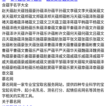
含
蕴
字名字大全
赵天蕴
赵天蕴
钱蕴豪
孙蕴泽
孙蕴平
孙蕴文
李蕴文
李天蕴
吴蕴文
吴天蕴
郑文蕴
郑蕴文
郑蕴泽
郑天蕴
郑蕴彬
冯天蕴
冯蕴泽
陈蕴豪
褚天蕴
褚蕴泽
褚蕴文
卫蕴文
卫天蕴
卫蕴泽
蒋蕴平
韩蕴平
杨蕴文
杨蕴泽
杨天蕴
杨蕴乐
朱蕴泽
秦蕴文
秦蕴平
秦蕴泽
许蕴文
许蕴豪
许蕴泽
许天蕴
许蕴平
许蕴乐
许蕴彬
许文蕴
何天蕴
何蕴文
吕蕴文
吕天蕴
施蕴泽
施蕴乐
施蕴豪
施蕴航
张蕴平
张文蕴
张蕴乐
张蕴文
张蕴彬
张蕴豪
张天蕴
张蕴泽
曹蕴泽
曹天蕴
曹蕴豪
曹蕴彬
曹文蕴
曹蕴平
曹蕴文
曹蕴乐
严蕴乐
严蕴平
严天蕴
华天蕴
魏蕴泽
魏贤蕴
陶蕴豪
姜蕴乐
姜蕴豪
姜蕴航
姜蕴泽
戚文蕴
戚蕴乐
戚蕴泽
戚蕴平
戚天蕴
戚蕴豪
戚蕴彬
戚蕴文
谢蕴平
邹蕴泽
邹天蕴
喻天蕴
喻蕴泽
柏蕴豪
柏蕴泽
柏蕴乐
柏蕴航
窦蕴平
窦蕴乐
窦天蕴
章蕴泽
章蕴豪
章文蕴
慕名网
慕名网是一家专业宝宝取名服务网站，提供四种专业科学的宝
宝起名软件、起小名乳名、测名打分、起情侣名网名等其他名
字相关的实用工具。
关于慕名网