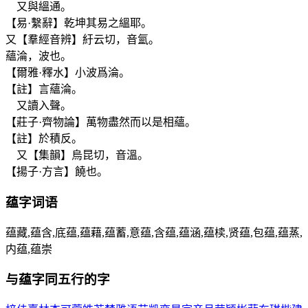
又與縕通。
【易·繫辭】乾坤其易之縕耶。
又【羣經音辨】紆云切，音氳。
蘊淪，波也。
【爾雅·釋水】小波爲淪。
【註】言蘊淪。
又讀入聲。
【莊子·齊物論】萬物盡然而以是相蘊。
【註】於積反。
又【集韻】烏昆切，音溫。
【揚子·方言】饒也。
蕴
字词语
蕴藏,蕴含,底蕴,蕴藉,蕴蓄,意蕴,含蕴,蕴涵,蕴椟,贤蕴,包蕴,蕴蒸,
内蕴,蕴崇
与
蕴
字同五行的字