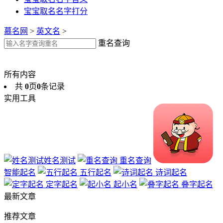
宝宝取名名字打分
慕名网
>
英文名
>
重名查询
所有内容
共
0
页
0
条记录
实用工具
姓名测试
重名查询
智能起名
五行起名
诗词起名
定字起名
起小名
叠字起名
最新文章
推荐文章