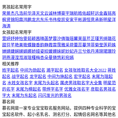
男孩起名常用字
荣
景
杰
凡
浩
前
华
泽
天
文
云
诚
林
博
豪
宇
瑞
航
皓
佑
超
轩
远
金
鑫
铭
亮
枫
贤
锦
阳
霖
鸿
鹏
龙
志
东
乐
书
伟
俊
凯
安
家
平
彬
源
恒
意
承
新
明
星
洋
海
涛
女孩起名常用字
萱
妍
妤
婷
怡
雯
茹
颖
茜
晴
菡
梦
蓉
汐
倩
璇
瑶
馨
茉
苗
芹
芷
瑾
芳
绮
璐
花
甜
芬
芊
艳
美
筱
蝶
馥
香
韵
静
霞
霏
霈
雅
采
荷
蕾
蕊
蔓
萍
菲
菊
莹
莲
莉
姝
婵
婧
婕
娴
娣
娟
娜
娇
娅
姿
姣
媛
姗
妹
妮
妙
妃
卉
兰
兮
依
丹
浠
琬
珺
珊
玲
玥
燕
漫
滢
湉
淑
瑄
槿
梅
杏
朵
曼
旖
悠
彩
宛
嫣
相关推荐
姓字起名
中间为勋起名
澔字起名
女孩张姓取名大全2022
蒋姓
起名
战字起名
龙字起名
中间为施起名
宏字起名
末尾为瑄起
名
水姓女孩名字
末尾为头起名
属虎男孩取名字大全集
明星范
的名字
末尾为檀起名
带烨字名字
优雅女孩名字
彦取名男孩名
字大
末尾为东起名
闪闪发光的男孩名
慕名网
慕名网是一家专业宝宝取名服务网站，提供四种专业科学的宝
宝起名软件、起小名乳名、测名打分、起情侣名网名等其他名