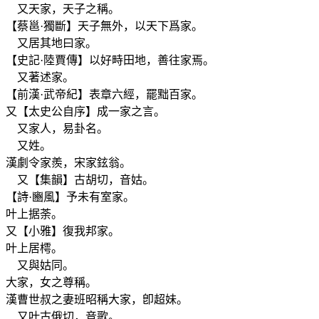
又天家，天子之稱。
【蔡邕·獨斷】天子無外，以天下爲家。
又居其地曰家。
【史記·陸賈傳】以好畤田地，善往家焉。
又著述家。
【前漢·武帝紀】表章六經，罷黜百家。
又【太史公自序】成一家之言。
又家人，易卦名。
又姓。
漢劇令家羨，宋家鉉翁。
又【集韻】古胡切，音姑。
【詩·豳風】予未有室家。
叶上据荼。
又【小雅】復我邦家。
叶上居樗。
又與姑同。
大家，女之尊稱。
漢曹世叔之妻班昭稱大家，卽超妹。
又叶古俄切，音歌。