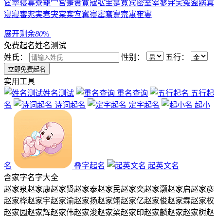
宧
寕
寝
寡
寮
寵
宀
宮
寁
實
寛
宼
宖
宔
寔
寬
宾
密
室
宰
寥
宑
宎
寃
寍
寎
寘
寖
寢
審
宨
実
宭
宊
宲
寀
宐
寗
寑
寚
寫
寷
宺
寭
寉
寠
展开剩余
80
%
免费起名
姓名测试
姓氏：
性别：
五行：
实用工具
姓名测试
重名查询
五行起
名
诗词起名
定字起名
起小
名
叠字起名
起英文名
含
家
字名字大全
赵家泉
赵家康
赵家贤
赵家泰
赵家民
赵家奕
赵家灏
赵家启
赵家彦
赵家桦
赵家宇
赵家渝
赵家扬
赵家翊
赵家亿
赵家俊
赵家霖
赵家权
赵家园
赵家辉
赵家伟
赵家浚
赵家梁
赵家印
赵家麟
赵家
赵家树
赵