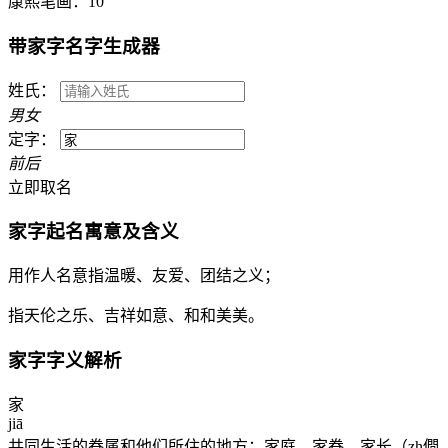
康熙笔画：
10
带
家
字名字生成器
姓氏：
男
女
定字：
前
后
立即取名
家
字起名寓意及含义
用作人名意指温暖、友爱、团结之义；
指天伦之乐、吉祥如意、和和美美。
家
字字义解析
家
jiā
共同生活的眷属和他们所住的地方：家庭。家眷。家长（zh僴