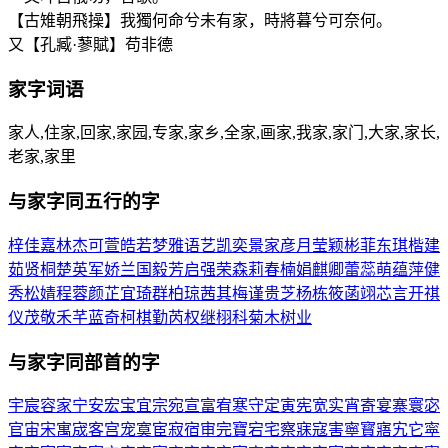
【古雉朝飛操】我獨何命兮未有家，時將暮兮可奈何。
又【孔臧·蓼賦】苟非德
家
字词语
家人,住家,回家,家园,专家,家乡,全家,画家,我家,家门,大家,家长,
老家,家里
与
家
字同五行的字
梓
佳
嘉
林
杰
可
萱
皓
若
梦
雅
语
艺
凯
奕
景
家
彦
月
莹
颖
彬
菲
东
琪
楷
建
茹
贤
桐
楚
英
军
娇
兰
国
毅
芳
启
强
荣
森
莉
春
楠
娟
麒
卿
蕾
蕊
萌
蕴
萍
健
秀
松
婧
程
蓉
颜
芷
宜
琦
群
柏
琼
茜
其
梅
谨
贵
芝
杨
栋
筱
菡
翊
芯
言
开
祺
仪
茂
敬
禾
芊
蓝
奇
柯
棋
勤
芮
权
继
栩
科
菊
木
树
业
与
家
字同部首的字
宇
宸
容
家
宁
安
宏
宝
宜
宗
宛
宣
富
宥
寒
守
定
寅
宪
宽
实
宵
寄
宴
寨
寰
宓
官
宙
宋
寓
宬
客
宫
宠
寞
宦
寂
宿
审
完
寶
宕
宅
察
寐
寇
害
寧
寳
寤
宄
它
寜