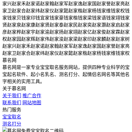
家兴
赵家禾
赵家诺
赵家翰
赵家军
赵家逸
赵家国
赵家誉
赵家亮
赵
家卫
赵家合
赵家纬
赵家仪
赵家懿
赵家楷
赵家杨
钱家维
钱家权
钱
家
钱家贝
钱家印
钱宜家
钱家豪
钱家楷
钱家梁
钱家语
钱家翊
钱家
贤
赵家泉
赵家康
赵家贤
赵家泰
赵家民
赵家奕
赵家灏
赵家启
赵家
彦
赵家桦
赵家宇
赵家渝
赵家扬
赵家翊
赵家亿
赵家俊
赵家霖
赵家
权
赵家园
赵家辉
赵家伟
赵家浚
赵家梁
赵家印
赵家麟
赵家
赵家树
赵家兴
赵家禾
赵家诺
赵家翰
赵家军
赵家逸
赵家国
赵家誉
赵家亮
赵家卫
赵家合
赵家纬
赵家仪
赵家懿
赵家楷
赵家杨
钱家维
钱家权
慕名网
慕名网是一家专业宝宝取名服务网站，提供四种专业科学的宝
宝起名软件、起小名乳名、测名打分、起情侣名网名等其他名
字相关的实用工具。
关于慕名网
关于我们
推广合作
联系我们
网站地图
热门服务
宝宝取名
测名打分