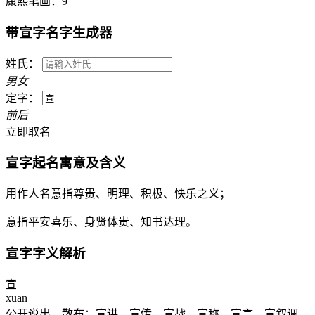
康熙笔画：
9
带
宣
字名字生成器
姓氏：
男
女
定字：
前
后
立即取名
宣
字起名寓意及含义
用作人名意指尊贵、明理、积极、快乐之义；
意指平安喜乐、身贤体贵、知书达理。
宣
字字义解析
宣
xuān
公开说出，散布：宣讲。宣传。宣战。宣称。宣言。宣叙调。