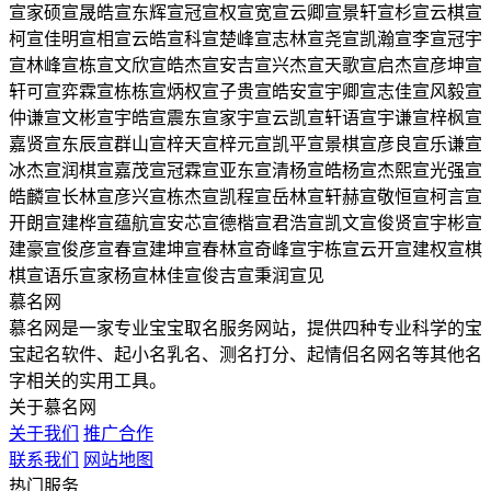
宣家硕
宣晟皓
宣东辉
宣冠
宣权
宣宽
宣云卿
宣景轩
宣杉
宣云棋
宣
柯
宣佳明
宣相
宣云皓
宣科
宣楚峰
宣志林
宣尧
宣凯瀚
宣李
宣冠宇
宣林峰
宣栋
宣文欣
宣皓杰
宣安吉
宣兴杰
宣天歌
宣启杰
宣彦坤
宣
轩可
宣弈霖
宣栋栋
宣炳权
宣子贵
宣皓安
宣宇卿
宣志佳
宣风毅
宣
仲谦
宣文彬
宣宇皓
宣震东
宣家宇
宣云凯
宣轩语
宣宇谦
宣梓枫
宣
嘉贤
宣东辰
宣群山
宣梓天
宣梓元
宣凯平
宣景棋
宣彦良
宣乐谦
宣
冰杰
宣润棋
宣嘉茂
宣冠霖
宣亚东
宣清杨
宣皓杨
宣杰熙
宣光强
宣
皓麟
宣长林
宣彦兴
宣栋杰
宣凯程
宣岳林
宣轩赫
宣敬恒
宣柯言
宣
开朗
宣建桦
宣蕴航
宣安芯
宣德楷
宣君浩
宣凯文
宣俊贤
宣宇彬
宣
建豪
宣俊彦
宣春
宣建坤
宣春林
宣奇峰
宣宇栋
宣云开
宣建权
宣棋
棋
宣语乐
宣家杨
宣林佳
宣俊吉
宣秉润
宣见
慕名网
慕名网是一家专业宝宝取名服务网站，提供四种专业科学的宝
宝起名软件、起小名乳名、测名打分、起情侣名网名等其他名
字相关的实用工具。
关于慕名网
关于我们
推广合作
联系我们
网站地图
热门服务