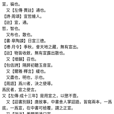
宣，徧也。
又【左傳·賈註】通也。
【詩·周頌】宣哲維人。
【註】宣，通。
哲，智也。
又布也，散也。
【書·臯陶謨】日宣三德。
【禮·月令】季秋，會天地之藏，無有宣出。
【註】物皆收斂，無有宣露出散也。
又【增韻】召也。
【包佶詩】隔屛初聽玉音宣。
又【爾雅·釋言】緩也。
又盡也，明也，示也。
【周語】爲川者，決之使導。
爲民者，宣之使言。
又【左傳·成十三年】是用宣之，以懲不壹。
又【詔書別錄】唐故事，中書舍人掌詔誥，皆寫兩本，一爲
底，一爲宣，在中書可檢覆，謂之正宣。