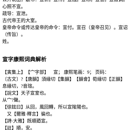
心照不宣。
疏导：宣泄。
古代帝王的大室。
皇帝命令或传达皇帝的命令：宣付。宣召（皇帝召见）。宣诏
（传旨）。
姓。
宣
字康熙词典解析
【寅集上】【宀字部】 宣； 康熙笔画：9； 页码：
〔古文〕?【唐韻】須緣切【集韻】【韻會】荀緣切【正韻】
息緣切，?音瑄。
【說文】天子宣室也。
从宀?聲。
【徐鉉曰】从回，風回轉，所以宣隂陽也。
又【爾雅·釋言】徧也。
【詩·大雅】旣順廼宣。
【註】順，安。