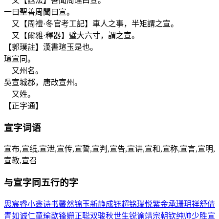
又【諡法】善聞周達曰宣。
一曰聖善周聞曰宣。
又【周禮·冬官考工記】車人之事，半矩謂之宣。
又【爾雅·釋器】璧大六寸，謂之宣。
【郭璞註】漢書瑄玉是也。
瑄宣同。
又州名。
吳宣城郡，唐改宣州。
又姓。
【正字通】
宣
字词语
宣布,宣纸,宣泄,宣传,宣誓,宣判,宣告,宣讲,宣和,宣称,宣言,宣明,
宣教,宣召
与
宣
字同五行的字
思
宸
睿
小
鑫
诗
书
馨
然
锦
玉
新
静
成
钰
超
铭
瑞
悦
紫
金
承
珊
玥
祥
舒
倩
青
如
诚
仁
童
瑜
歆
锋
姗
正
聪
双
骏
秋
世
生
锐
谕
靖
宗
朝
钦
纯
帅
少
胜
宣