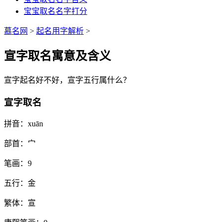
宝宝取名名字打分
慕名网
>
起名用字解析
>
宣字取名寓意及含义
宣
字起名好不好，
宣
字五行属什么？
宣字取名
拼音：
xuān
部首：
宀
笔画：
9
五行：
金
繁体：
宣