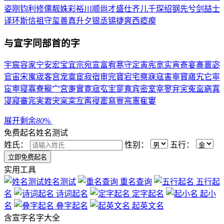
姿
刚
钧
利
修
儒
靓
姝
彩
裕
川
顺
尚
才
盛
仕
齐
儿
千
琛
绍
钢
先
兮
剑
喆
士
译
环
斯
信
祖
守
玺
善
真
升
夕
银
丞
锡
捷
爽
西
瘂
瘈
与
宣
字同部首的字
宇
宸
容
家
宁
安
宏
宝
宜
宗
宛
宣
富
宥
寒
守
定
寅
宪
宽
实
宵
寄
宴
寨
寰
宓
官
宙
宋
寓
宬
客
宫
宠
寞
宦
寂
宿
审
完
寶
宕
宅
察
寐
寇
害
寧
寳
寤
宄
它
寜
宧
寕
寝
寡
寮
寵
宀
宮
寁
實
寛
宼
宖
宔
寔
寬
宾
密
室
宰
寥
宑
宎
寃
寍
寎
寘
寖
寢
審
宨
実
宭
宊
宲
寀
宐
寗
寑
寚
寫
寷
宺
寭
寉
寠
展开剩余
80
%
免费起名
姓名测试
姓氏：
性别：
五行：
实用工具
姓名测试
重名查询
五行起
名
诗词起名
定字起名
起小
名
叠字起名
起英文名
含
宣
字名字大全