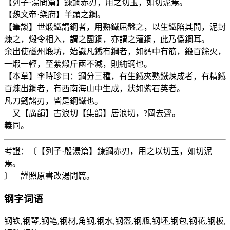
【列子·湯問篇】鍊鋼赤刃，用之切玉，如切泥焉。
【魏文帝·樂府】羊頭之鋼。
【筆談】世煅鐵謂鋼者，用熟鐵屈盤之，以生鐵陷其閒，泥封
煉之，煅令相入，謂之團鋼，亦謂之灌鋼，此乃僞鋼耳。
余出使磁州煅坊，始識凡鐵有鋼者，如麫中有筋，鍛百餘火，
一煆一輕，至絫煅斤兩不減，則純鋼也。
【本草】李時珍曰：鋼分三種，有生鐵夾熟鐵煉成者，有精鐵
百煉出鋼者，有西南海山中生成，狀如紫石英者。
凡刀劒諸刃，皆是鋼鐵也。
又【廣韻】古浪切【集韻】居浪切，?岡去聲。
義同。
考證：〔【列子·殷湯篇】鍊鋼赤刃，用之以切玉，如切泥
焉。
〕 謹照原書改湯問篇。
钢
字词语
钢铁,钢琴,钢笔,钢材,角钢,钢水,钢盔,钢瓶,钢坯,钢包,钢花,钢板,