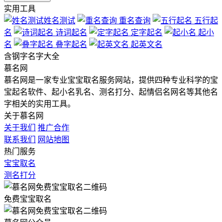
实用工具
姓名测试
重名查询
五行起
名
诗词起名
定字起名
起小
名
叠字起名
起英文名
含
钢
字名字大全
慕名网
慕名网是一家专业宝宝取名服务网站，提供四种专业科学的宝
宝起名软件、起小名乳名、测名打分、起情侣名网名等其他名
字相关的实用工具。
关于慕名网
关于我们
推广合作
联系我们
网站地图
热门服务
宝宝取名
测名打分
免费宝宝取名