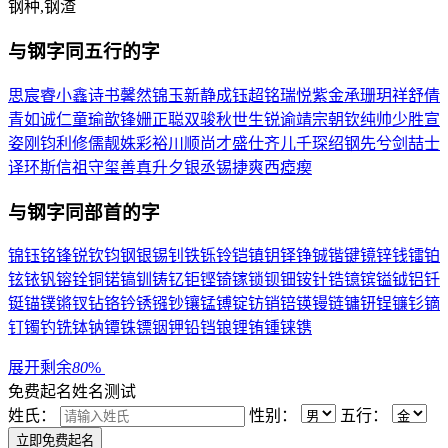
钢种,钢渣
与
钢
字同五行的字
思
宸
睿
小
鑫
诗
书
馨
然
锦
玉
新
静
成
钰
超
铭
瑞
悦
紫
金
承
珊
玥
祥
舒
倩
青
如
诚
仁
童
瑜
歆
锋
姗
正
聪
双
骏
秋
世
生
锐
谕
靖
宗
朝
钦
纯
帅
少
胜
宣
姿
刚
钧
利
修
儒
靓
姝
彩
裕
川
顺
尚
才
盛
仕
齐
儿
千
琛
绍
钢
先
兮
剑
喆
士
译
环
斯
信
祖
守
玺
善
真
升
夕
银
丞
锡
捷
爽
西
瘂
瘈
与
钢
字同部首的字
锦
钰
铭
锋
锐
钦
钧
钢
银
锡
钊
铁
铄
铃
铠
镇
钥
铎
铮
铖
锴
键
镜
锌
钱
镭
铂
铉
铱
钒
镕
铨
铜
锘
镐
钏
铸
钇
钜
铿
锜
镓
锁
钡
钿
铵
针
锆
镱
镔
镒
钺
铝
钎
铤
锚
镤
锵
钗
钻
铬
钤
锈
镪
钞
镶
锰
镈
锭
钫
销
锫
锳
镘
链
镛
钘
锃
镰
钐
镝
钉
镯
钓
铣
钵
钠
镡
铢
镖
铟
钾
铅
铛
锒
锂
铕
锺
铼
镌
展开剩余
80
%
免费起名
姓名测试
姓氏：
性别：
五行：