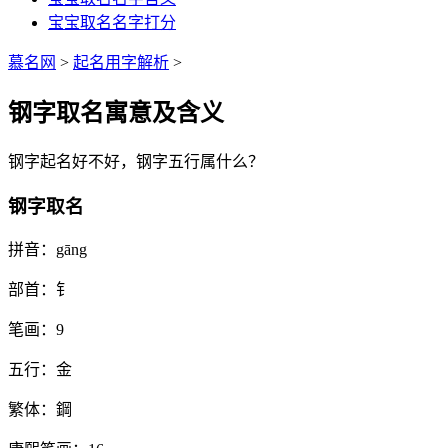
宝宝取名名字打分
慕名网
>
起名用字解析
>
钢字取名寓意及含义
钢
字起名好不好，
钢
字五行属什么？
钢字取名
拼音：
gāng
部首：
钅
笔画：
9
五行：
金
繁体：
鋼