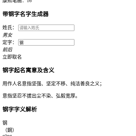
康熙笔画：
16
带
钢
字名字生成器
姓氏：
男
女
定字：
前
后
立即取名
钢
字起名寓意及含义
用作人名意指坚强、坚定不移、纯洁善良之义；
意指坚忍不拔出尘不染、弘毅宽厚。
钢
字字义解析
钢
（鋼）
gāng