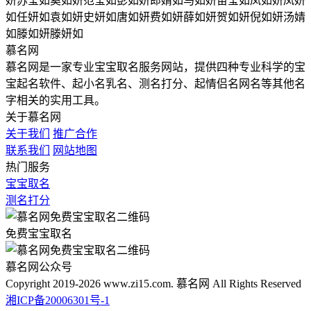
妍
苏莹如
奚如妍
范莹如
彭如妍
郎婧如
马如妍
苗莹如
凤如妍
凤妍
如
任妍如
袁如妍
史妍如
唐如妍
费如妍
薛如妍
贺如妍
倪如妍
汤婧
如
滕如妍
滕妍如
慕名网
慕名网是一家专业宝宝取名服务网站，提供四种专业科学的宝
宝起名软件、起小名乳名、测名打分、起情侣名网名等其他名
字相关的实用工具。
关于慕名网
关于我们
推广合作
联系我们
网站地图
热门服务
宝宝取名
测名打分
免费宝宝取名
慕名网公众号
Copyright 2019-2026 www.zi15.com. 慕名网 All Rights Reserved
湘ICP备20006301号-1