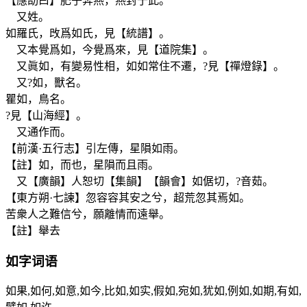
【應劭曰】肥子奔燕，燕封于此。
又姓。
如羅氏，攺爲如氏，見【統譜】。
又本覺爲如，今覺爲來，見【道院集】。
又眞如，有變易性相，如如常住不遷，?見【禪燈錄】。
又?如，獸名。
瞿如，鳥名。
?見【山海經】。
又通作而。
【前漢·五行志】引左傳，星隕如雨。
【註】如，而也，星隕而且雨。
又【廣韻】人恕切【集韻】【韻會】如倨切，?音茹。
【東方朔·七諫】忽容容其安之兮，超荒忽其焉如。
苦衆人之難信兮，願離情而遠舉。
【註】舉去
如
字词语
如果,如何,如意,如今,比如,如实,假如,宛如,犹如,例如,如期,有如,