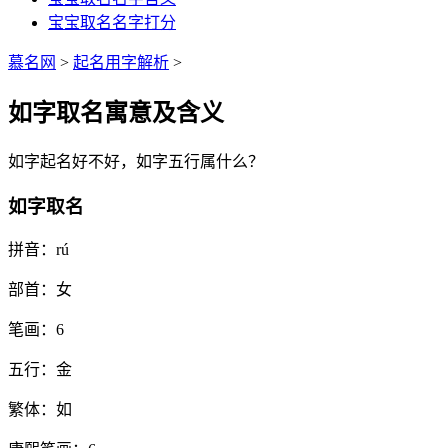
宝宝取名名字打分
慕名网
>
起名用字解析
>
如字取名寓意及含义
如
字起名好不好，
如
字五行属什么？
如字取名
拼音：
rú
部首：
女
笔画：
6
五行：
金
繁体：
如