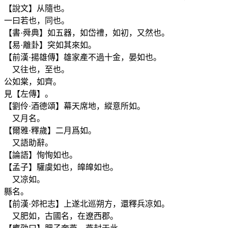
【說文】从隨也。
一曰若也，同也。
【書·舜典】如五器，如岱禮，如初，又然也。
【易·離卦】突如其來如。
【前漢·揚雄傳】雄家產不過十金，晏如也。
又往也，至也。
公如棠，如齊。
見【左傳】。
【劉伶·酒德頌】幕天席地，縱意所如。
又月名。
【爾雅·釋歲】二月爲如。
又語助辭。
【論語】恂恂如也。
【孟子】驩虞如也，皥皥如也。
又凉如。
縣名。
【前漢·郊祀志】上遂北巡朔方，還釋兵凉如。
又肥如，古國名，在遼西郡。