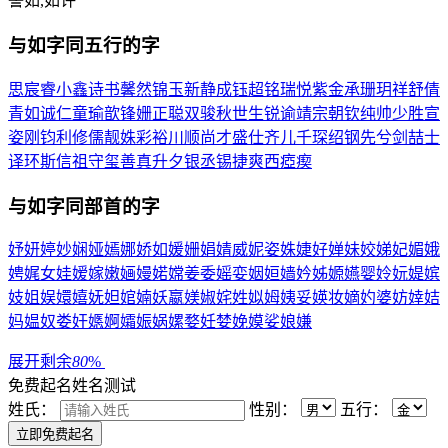
譬如,如许
与
如
字同五行的字
思
宸
睿
小
鑫
诗
书
馨
然
锦
玉
新
静
成
钰
超
铭
瑞
悦
紫
金
承
珊
玥
祥
舒
倩
青
如
诚
仁
童
瑜
歆
锋
姗
正
聪
双
骏
秋
世
生
锐
谕
靖
宗
朝
钦
纯
帅
少
胜
宣
姿
刚
钧
利
修
儒
靓
姝
彩
裕
川
顺
尚
才
盛
仕
齐
儿
千
琛
绍
钢
先
兮
剑
喆
士
译
环
斯
信
祖
守
玺
善
真
升
夕
银
丞
锡
捷
爽
西
瘂
瘈
与
如
字同部首的字
妤
妍
婷
妙
娴
娅
嫣
娜
娇
如
媛
姗
娟
婧
威
妮
姿
姝
婕
好
婵
妹
姣
娣
妃
媚
娥
娉
娓
女
娃
嫒
嫁
嫩
婳
嫚
婼
嫦
姜
委
媱
娈
姻
姮
嫱
妗
姊
嫄
嬿
婴
姈
妧
媞
嫔
妓
姐
娱
嬛
嬉
妩
妲
婠
婻
妖
嬴
媄
婌
姹
姓
姒
姆
姨
妥
媖
妆
嫡
妁
婆
妨
婞
姞
妈
媪
奴
娄
奸
嫕
婀
孀
娠
娲
嫘
婺
妊
婪
娩
嫫
娑
娘
嫌
展开剩余
80
%
免费起名
姓名测试
姓氏：
性别：
五行：