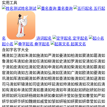
实用工具
姓名测试
重名查询
五行起
名
诗词起名
定字起名
起小名
叠字起名
起英文名
含
如
字名字大全
褚清如
卫清如
朱清如
施清如
严清如
姜清如
柏清如
窦清如
葛清如
鲁清如
韦清如
俞清如
任清如
柳清如
史清如
罗清如
安清如
乐清如
于清如
皮清如
伍清如
党清如
申清如
冉清如
柴清如
充清如
慕清如
宦清如
向清如
古清如
满清如
弘清如
匡清如
广清如
欧清如
夔清如
巩清如
厍清如
阚清如
养清如
相清如
查清如
後清如
红清如
逯清如
司马清如
轩辕清如
司徒清如
呼延清如
帅清如
缑清如
况清如
后清
如
有清如
牟清如
赏清如
墨清如
哈清如
年清如
赵如妍
赵妍如
孙如
妍
郑如妍
冯如妍
杨婧如
朱妍如
秦如妍
许莹如
张莹如
曹莹如
严如
妍
华如妍
华妍如
魏婧如
戚莹如
邹如妍
喻如妍
窦如妍
章莹如
云如