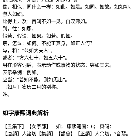
像，相似，同什么一样：如此。如是。如同。如故。如如初。
游人如织。
比得上，及：百闻不如一见。自叹弗如。
到，往：如厕。
假若，假设：如果。如若。假如。
奈，怎么：如何。不能正其身，如正人何？
与，和：“公如大夫入”。
或者：“方六七十，如五六十”。
用在形容词后，表示动作或事物的状态：突如其来。
表示举例：例如。
应当：“若知不能，则如无出”。
〔如月〕农历二月的别称。
姓。
如
字康熙词典解析
【丑集下】【女字部】 如； 康熙笔画：6； 页码：
【唐韻】人諸切【集韻】【韻會】【正韻】人余切，?音鴽。