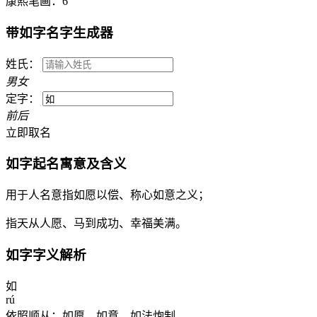
康熙笔画：
6
带
如
字名字生成器
姓氏：
男
女
定字：
前
后
立即取名
如
字起名寓意及含义
用于人名意指如愿以偿、称心如意之义；
指天从人愿、马到成功、幸福美满。
如
字字义解析
如
rú
依照顺从：如愿。如意。如法炮制。