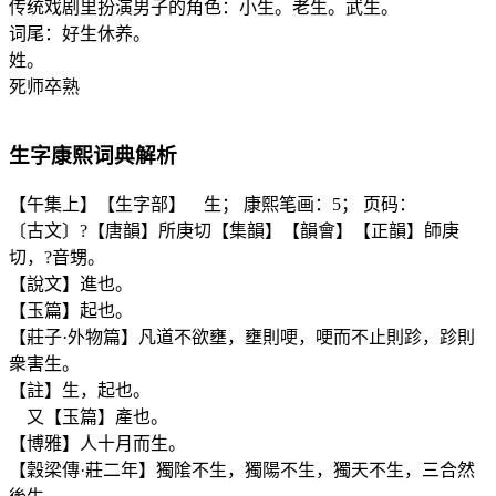
传统戏剧里扮演男子的角色：小生。老生。武生。
词尾：好生休养。
姓。
死师卒熟
生
字康熙词典解析
【午集上】【生字部】 生； 康熙笔画：5； 页码：
〔古文〕?【唐韻】所庚切【集韻】【韻會】【正韻】師庚
切，?音甥。
【說文】進也。
【玉篇】起也。
【莊子·外物篇】凡道不欲壅，壅則哽，哽而不止則跈，跈則
衆害生。
【註】生，起也。
又【玉篇】產也。
【博雅】人十月而生。
【穀梁傳·莊二年】獨隂不生，獨陽不生，獨天不生，三合然