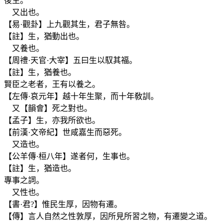
後生。
又出也。
【易·觀卦】上九觀其生，君子無咎。
【註】生，猶動出也。
又養也。
【周禮·天官·大宰】五曰生以馭其福。
【註】生，猶養也。
賢臣之老者，王有以養之。
【左傳·哀元年】越十年生聚，而十年敎訓。
又【韻會】死之對也。
【孟子】生，亦我所欲也。
【前漢·文帝紀】世咸嘉生而惡死。
又造也。
【公羊傳·桓八年】遂者何，生事也。
【註】生，猶造也。
專事之詞。
又性也。
【書·君?】惟民生厚，因物有遷。
【傳】言人自然之性敦厚，因所見所習之物，有遷變之道。