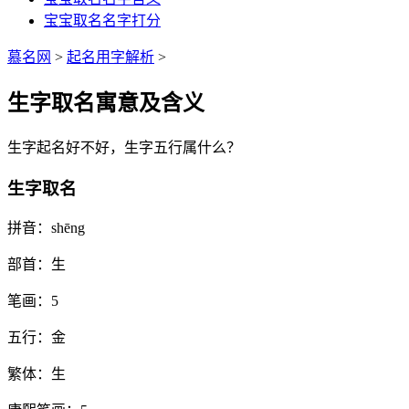
宝宝取名名字打分
慕名网
>
起名用字解析
>
生字取名寓意及含义
生
字起名好不好，
生
字五行属什么？
生字取名
拼音：
shēng
部首：
生
笔画：
5
五行：
金
繁体：
生