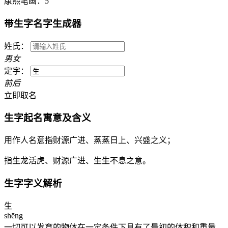
康熙笔画：
5
带
生
字名字生成器
姓氏：
男
女
定字：
前
后
立即取名
生
字起名寓意及含义
用作人名意指财源广进、蒸蒸日上、兴盛之义；
指生龙活虎、财源广进、生生不息之意。
生
字字义解析
生
shēng
一切可以发育的物体在一定条件下具有了最初的体积和重量，