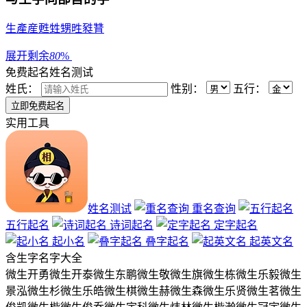
生
產
産
甦
甡
甥
甠
甤
甧
展开剩余
80
%
免费起名
姓名测试
姓氏：
性别：
五行：
实用工具
姓名测试
重名查询
五行起名
诗词起名
定字起名
起小名
叠字起名
起英文名
含
生
字名字大全
微生开勇
微生开泰
微生东鹏
微生敬
微生旗
微生栋
微生乐毅
微生
景泓
微生杉
微生乐皓
微生棋
微生赫
微生森
微生乐贤
微生茗
微生