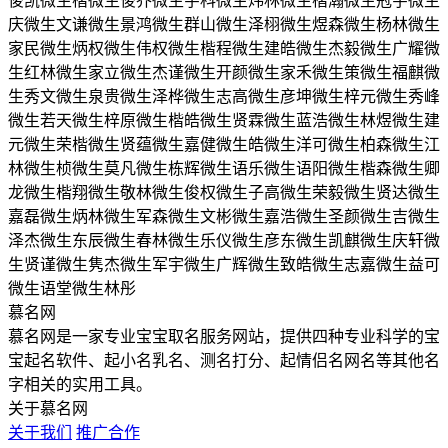
俊凯
微生楷
微生俊乔
微生宇科
微生炜林
微生楷瀚
微生冠宇
微生
庆
微生文谦
微生景鸿
微生群山
微生泽栩
微生煜森
微生杨林
微生
家民
微生炳权
微生伟权
微生楷程
微生建皓
微生杰毅
微生广耀
微
生红林
微生家立
微生杰谨
微生开颜
微生家禾
微生策
微生福麒
微
生秀文
微生泉贵
微生泽桦
微生志高
微生彦坤
微生梓元
微生秀峰
微生若天
微生梓原
微生楷皓
微生贤霖
微生蓝浩
微生林煜
微生建
元
微生荣楷
微生贤蕴
微生嘉健
微生皓
微生洋可
微生柏森
微生江
林
微生桢
微生莫凡
微生栋辉
微生语乐
微生语阳
微生楷森
微生卿
龙
微生楷翔
微生敬林
微生俊权
微生子高
微生荣毅
微生贤达
微生
嘉磊
微生炳林
微生军森
微生文彬
微生嘉浩
微生圣颜
微生吉
微生
泽杰
微生东辰
微生春林
微生乐仪
微生彦东
微生凯麒
微生庆轩
微
生贤谨
微生隽杰
微生军宇
微生广辉
微生致皓
微生志嘉
微生益可
微生语堂
微生林彤
慕名网
慕名网是一家专业宝宝取名服务网站，提供四种专业科学的宝
宝起名软件、起小名乳名、测名打分、起情侣名网名等其他名
字相关的实用工具。
关于慕名网
关于我们
推广合作