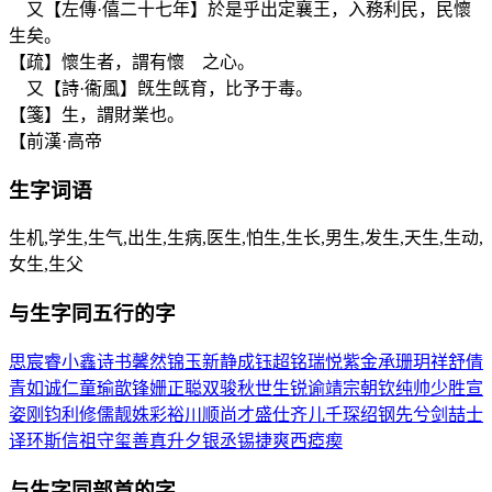
又【左傳·僖二十七年】於是乎出定襄王，入務利民，民懷
生矣。
【疏】懷生者，謂有懷 之心。
又【詩·衞風】旣生旣育，比予于毒。
【箋】生，謂財業也。
【前漢·高帝
生
字词语
生机,学生,生气,出生,生病,医生,怕生,生长,男生,发生,天生,生动,
女生,生父
与
生
字同五行的字
思
宸
睿
小
鑫
诗
书
馨
然
锦
玉
新
静
成
钰
超
铭
瑞
悦
紫
金
承
珊
玥
祥
舒
倩
青
如
诚
仁
童
瑜
歆
锋
姗
正
聪
双
骏
秋
世
生
锐
谕
靖
宗
朝
钦
纯
帅
少
胜
宣
姿
刚
钧
利
修
儒
靓
姝
彩
裕
川
顺
尚
才
盛
仕
齐
儿
千
琛
绍
钢
先
兮
剑
喆
士
译
环
斯
信
祖
守
玺
善
真
升
夕
银
丞
锡
捷
爽
西
瘂
瘈
与
生
字同部首的字