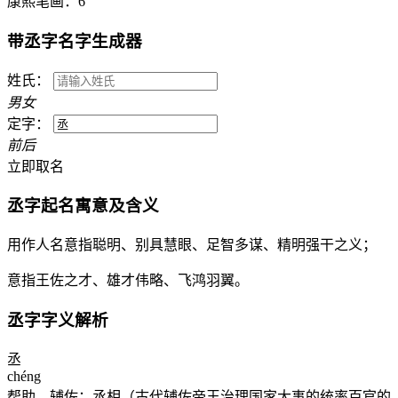
康熙笔画：
6
带
丞
字名字生成器
姓氏：
男
女
定字：
前
后
立即取名
丞
字起名寓意及含义
用作人名意指聪明、别具慧眼、足智多谋、精明强干之义；
意指王佐之才、雄才伟略、飞鸿羽翼。
丞
字字义解析
丞
chéng
帮助，辅佐：丞相（古代辅佐帝王治理国家大事的统率百官的