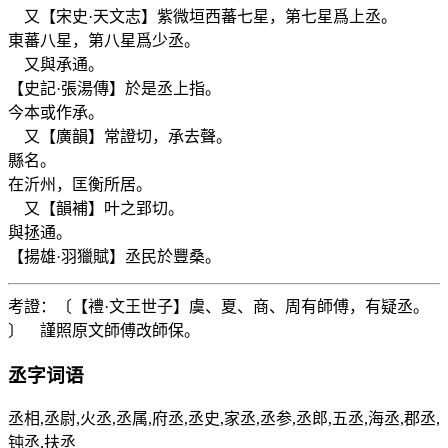
又【宋史·天文志】紫微垣西蕃七星，第七星爲上丞。
東蕃八星，第八星爲少丞。
又與承通。
【史記·張湯傳】於是丞上指。
今本或作承。
又【廣韻】常證切，承去聲。
縣名。
在沂州，匡衡所居。
又【韻補】叶之郢切。
與拯通。
【揚雄·羽獵賦】丞民於豐桑。
考證：〔【禮·文王世子】虞、夏、商、周有師傅，有疑丞。
〕 謹照原文師傅改師保。
丞
字词语
丞相,丞尉,火丞,丞属,府丞,丞史,家丞,丞参,丞郎,五丞,海丞,郡丞,
钝丞,扶丞