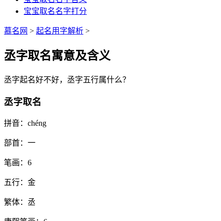
宝宝取名名字打分
慕名网
>
起名用字解析
>
丞字取名寓意及含义
丞
字起名好不好，
丞
字五行属什么？
丞字取名
拼音：
chéng
部首：
一
笔画：
6
五行：
金
繁体：
丞