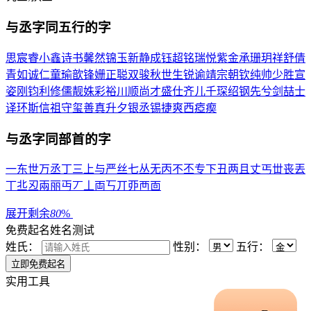
与
丞
字同五行的字
思
宸
睿
小
鑫
诗
书
馨
然
锦
玉
新
静
成
钰
超
铭
瑞
悦
紫
金
承
珊
玥
祥
舒
倩
青
如
诚
仁
童
瑜
歆
锋
姗
正
聪
双
骏
秋
世
生
锐
谕
靖
宗
朝
钦
纯
帅
少
胜
宣
姿
刚
钧
利
修
儒
靓
姝
彩
裕
川
顺
尚
才
盛
仕
齐
儿
千
琛
绍
钢
先
兮
剑
喆
士
译
环
斯
信
祖
守
玺
善
真
升
夕
银
丞
锡
捷
爽
西
瘂
瘈
与
丞
字同部首的字
一
东
世
万
丞
丁
三
上
与
严
丝
七
丛
无
丙
不
丕
专
下
丑
两
且
丈
丐
丗
丧
丟
丅
丠
丒
兩
丽
丏
丆
丄
両
丂
丌
丣
襾
靣
展开剩余
80
%
免费起名
姓名测试
姓氏：
性别：
五行：
实用工具