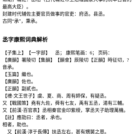
最高大臣）。
封建时代辅佐主要官员做事的官吏：府丞。县丞。
古同“承”，秉承。
丞
字康熙词典解析
【子集上】【一字部】 丞； 康熙笔画：6； 页码：
【廣韻】署陵切【集韻】【韻會】辰陵切【正韻】時征切，?
音承。
【玉篇】繼也。
【廣韻】佐也。
【正韻】副貳也。
【禮·文王世子】虞、夏、商、周有師保，有疑丞。
又【戰國策】堯有九佐，舜有七友，禹有五丞，湯有三輔。
又【前漢·百官表】丞相秦官金印紫綬，掌丞天子助理萬機。
【註】應劭曰：丞者，承也。
相者，助也。
又【前漢·淳于長傳】扶丞左右，甚有甥舅之恩。