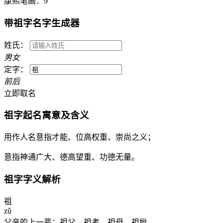
康熙笔画：
9
带
祖
字名字生成器
姓氏：
男
女
定字：
前
后
立即取名
祖
字起名寓意及含义
用作人名意指才能、位高权重、崇尚之义；
意指神通广大、德高望重、功德无量。
祖
字字义解析
祖
zǔ
父亲的上一辈：祖父。祖考。祖母。祖妣。