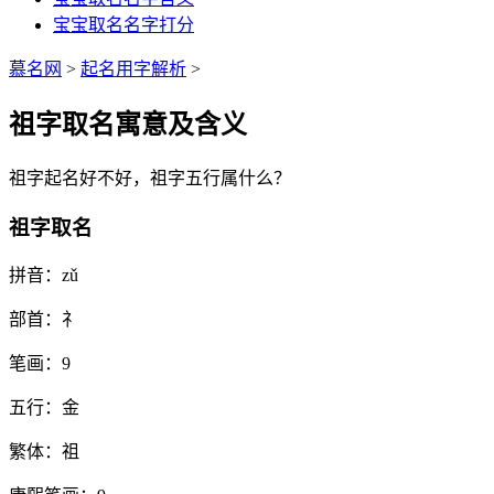
宝宝取名名字打分
慕名网
>
起名用字解析
>
祖字取名寓意及含义
祖
字起名好不好，
祖
字五行属什么？
祖字取名
拼音：
zǔ
部首：
礻
笔画：
9
五行：
金
繁体：
祖