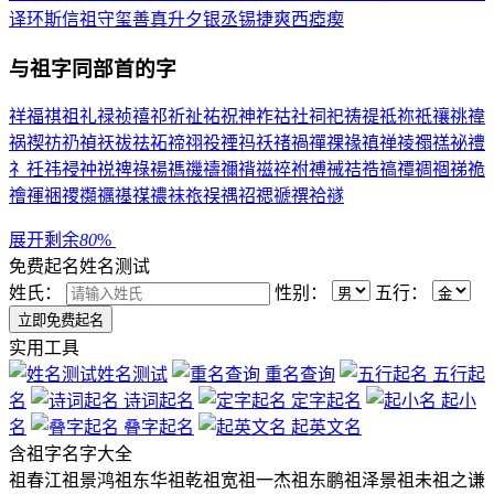
译
环
斯
信
祖
守
玺
善
真
升
夕
银
丞
锡
捷
爽
西
瘂
瘈
与
祖
字同部首的字
祥
福
祺
祖
礼
禄
祯
禧
祁
祈
祉
祐
祝
神
祚
祜
社
祠
祀
祷
禔
祗
祢
祇
禳
祧
禕
祸
禊
祊
礽
禎
祆
祓
祛
祏
禘
祤
祋
禋
祃
祅
禇
禍
禪
祼
禒
禛
禅
祾
禤
禚
祕
禮
礻
祍
祎
祲
祌
祱
禆
祿
禓
禡
禨
禱
禰
禙
禌
祽
祔
禣
祴
祮
祰
禞
禫
禂
祻
祶
祪
禬
禈
祵
禝
禷
禲
禥
禖
禯
祙
祣
祦
禑
祒
禗
禠
禩
祫
禭
展开剩余
80
%
免费起名
姓名测试
姓氏：
性别：
五行：
实用工具
姓名测试
重名查询
五行起
名
诗词起名
定字起名
起小
名
叠字起名
起英文名
含
祖
字名字大全
祖春江
祖景鸿
祖东华
祖乾
祖宽
祖一杰
祖东鹏
祖泽景
祖未
祖之谦