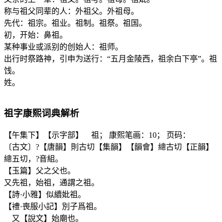
称与祖父同辈的人：外祖父。外祖母。
先代：祖宗。祖业。祖制。祖祭。祖国。
初，开始：鼻祖。
某种事业或派别的创始人：祖师。
出行时祭路神，引申为送行：“五月金陵西，祖余白下亭”。祖
饯。
姓。
祖
字康熙词典解析
【午集下】【示字部】 祖； 康熙笔画：10； 页码：
〔古文〕?【唐韻】則古切【集韻】【韻會】總古切【正韻】
總五切，?音組。
【玉篇】父之父也。
又先祖，始祖，通謂之祖。
【詩·小雅】似續妣祖。
【禮·喪服小記】別子爲祖。
又【說文】始廟也。