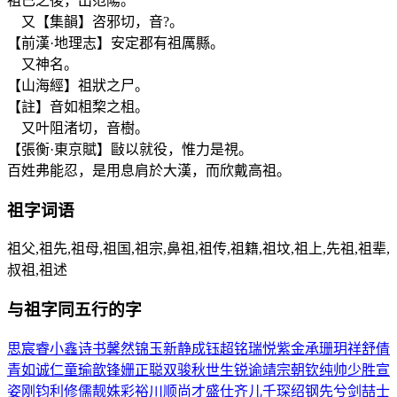
祖已之後，出范陽。
又【集韻】咨邪切，音?。
【前漢·地理志】安定郡有祖厲縣。
又神名。
【山海經】祖狀之尸。
【註】音如柤棃之柤。
又叶阻渚切，音樹。
【張衡·東京賦】敺以就役，惟力是視。
百姓弗能忍，是用息肩於大漢，而欣戴高祖。
祖
字词语
祖父,祖先,祖母,祖国,祖宗,鼻祖,祖传,祖籍,祖坟,祖上,先祖,祖辈,
叔祖,祖述
与
祖
字同五行的字
思
宸
睿
小
鑫
诗
书
馨
然
锦
玉
新
静
成
钰
超
铭
瑞
悦
紫
金
承
珊
玥
祥
舒
倩
青
如
诚
仁
童
瑜
歆
锋
姗
正
聪
双
骏
秋
世
生
锐
谕
靖
宗
朝
钦
纯
帅
少
胜
宣
姿
刚
钧
利
修
儒
靓
姝
彩
裕
川
顺
尚
才
盛
仕
齐
儿
千
琛
绍
钢
先
兮
剑
喆
士