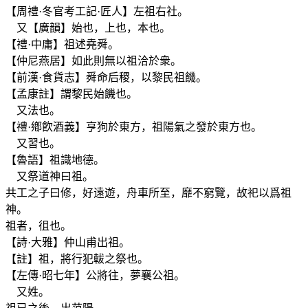
【周禮·冬官考工記·匠人】左祖右社。
又【廣韻】始也，上也，本也。
【禮·中庸】祖述堯舜。
【仲尼燕居】如此則無以祖洽於衆。
【前漢·食貨志】舜命后稷，以黎民祖饑。
【孟康註】謂黎民始饑也。
又法也。
【禮·鄕飮酒義】亨狗於東方，祖陽氣之發於東方也。
又習也。
【魯語】祖識地德。
又祭道神曰祖。
共工之子曰修，好遠遊，舟車所至，靡不窮覽，故祀以爲祖
神。
祖者，徂也。
【詩·大雅】仲山甫出祖。
【註】祖，將行犯軷之祭也。
【左傳·昭七年】公將往，夢襄公祖。
又姓。