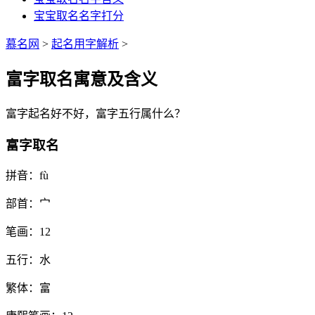
宝宝取名名字打分
慕名网
>
起名用字解析
>
富字取名寓意及含义
富
字起名好不好，
富
字五行属什么？
富字取名
拼音：
fù
部首：
宀
笔画：
12
五行：
水
繁体：
富