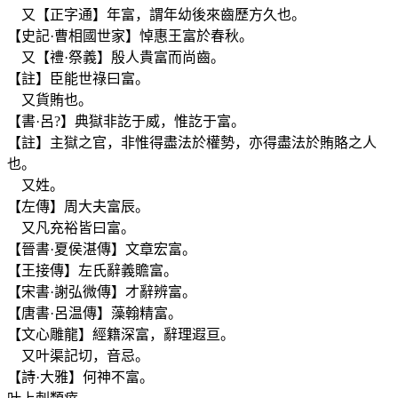
又【正字通】年富，謂年幼後來齒歷方久也。
【史記·曹相國世家】悼惠王富於春秋。
又【禮·祭義】殷人貴富而尚齒。
【註】臣能世祿曰富。
又貨賄也。
【書·呂?】典獄非訖于威，惟訖于富。
【註】主獄之官，非惟得盡法於權勢，亦得盡法於賄賂之人
也。
又姓。
【左傳】周大夫富辰。
又凡充裕皆曰富。
【晉書·夏侯湛傳】文章宏富。
【王接傳】左氏辭義贍富。
【宋書·謝弘微傳】才辭辨富。
【唐書·呂温傳】藻翰精富。
【文心雕龍】經籍深富，辭理遐亘。
又叶渠記切，音忌。
【詩·大雅】何神不富。