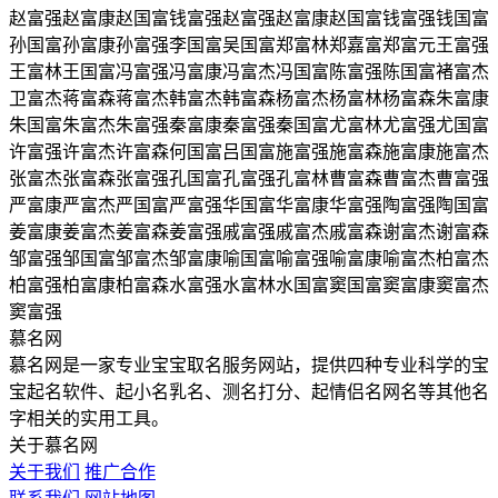
赵富强
赵富康
赵国富
钱富强
赵富强
赵富康
赵国富
钱富强
钱国富
孙国富
孙富康
孙富强
李国富
吴国富
郑富林
郑嘉富
郑富元
王富强
王富林
王国富
冯富强
冯富康
冯富杰
冯国富
陈富强
陈国富
褚富杰
卫富杰
蒋富森
蒋富杰
韩富杰
韩富森
杨富杰
杨富林
杨富森
朱富康
朱国富
朱富杰
朱富强
秦富康
秦富强
秦国富
尤富林
尤富强
尤国富
许富强
许富杰
许富森
何国富
吕国富
施富强
施富森
施富康
施富杰
张富杰
张富森
张富强
孔国富
孔富强
孔富林
曹富森
曹富杰
曹富强
严富康
严富杰
严国富
严富强
华国富
华富康
华富强
陶富强
陶国富
姜富康
姜富杰
姜富森
姜富强
戚富强
戚富杰
戚富森
谢富杰
谢富森
邹富强
邹国富
邹富杰
邹富康
喻国富
喻富强
喻富康
喻富杰
柏富杰
柏富强
柏富康
柏富森
水富强
水富林
水国富
窦国富
窦富康
窦富杰
窦富强
慕名网
慕名网是一家专业宝宝取名服务网站，提供四种专业科学的宝
宝起名软件、起小名乳名、测名打分、起情侣名网名等其他名
字相关的实用工具。
关于慕名网
关于我们
推广合作