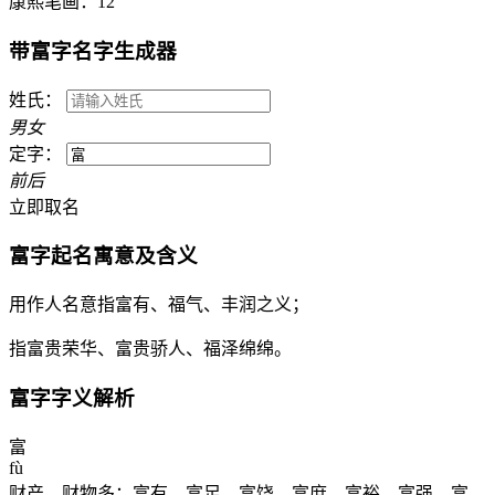
康熙笔画：
12
带
富
字名字生成器
姓氏：
男
女
定字：
前
后
立即取名
富
字起名寓意及含义
用作人名意指富有、福气、丰润之义；
指富贵荣华、富贵骄人、福泽绵绵。
富
字字义解析
富
fù
财产、财物多：富有。富足。富饶。富庶。富裕。富强。富