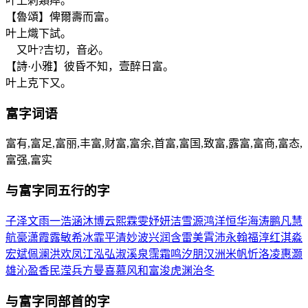
叶上刺類瘁。
【魯頌】俾爾壽而富。
叶上熾下試。
又叶?吉切，音必。
【詩·小雅】彼昏不知，壹醉日富。
叶上克下又。
富
字词语
富有,富足,富丽,丰富,财富,富余,首富,富国,致富,露富,富商,富态,
富强,富实
与
富
字同五行的字
子
泽
文
雨
一
浩
涵
沐
博
云
熙
霖
雯
妤
妍
洁
雪
源
鸿
洋
恒
华
海
涛
鹏
凡
慧
航
豪
潇
霞
露
敏
希
冰
霏
平
清
妙
波
兴
润
含
雷
美
霄
沛
永
翰
福
淳
红
淇
淼
宏
斌
佩
澜
洪
欢
凤
江
泓
弘
淑
溪
泉
霈
霜
鸣
汐
朋
汉
洲
米
帆
忻
洛
凌
惠
灏
雄
沁
盈
香
民
滢
兵
方
曼
喜
慕
风
和
富
浚
虎
渊
治
冬
与
富
字同部首的字