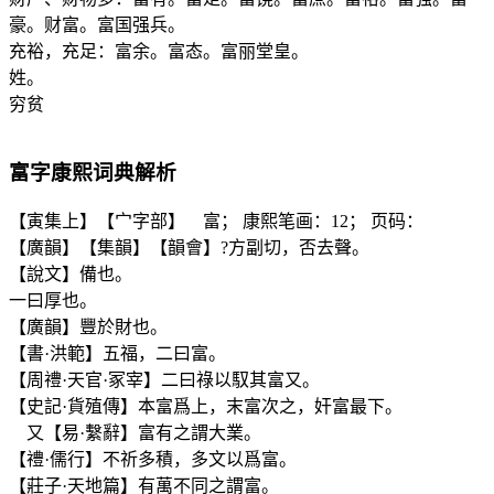
豪。财富。富国强兵。
充裕，充足：富余。富态。富丽堂皇。
姓。
穷贫
富
字康熙词典解析
【寅集上】【宀字部】 富； 康熙笔画：12； 页码：
【廣韻】【集韻】【韻會】?方副切，否去聲。
【說文】備也。
一曰厚也。
【廣韻】豐於財也。
【書·洪範】五福，二曰富。
【周禮·天官·冢宰】二曰祿以馭其富又。
【史記·貨殖傳】本富爲上，末富次之，奸富最下。
又【易·繫辭】富有之謂大業。
【禮·儒行】不祈多積，多文以爲富。
【莊子·天地篇】有萬不同之謂富。