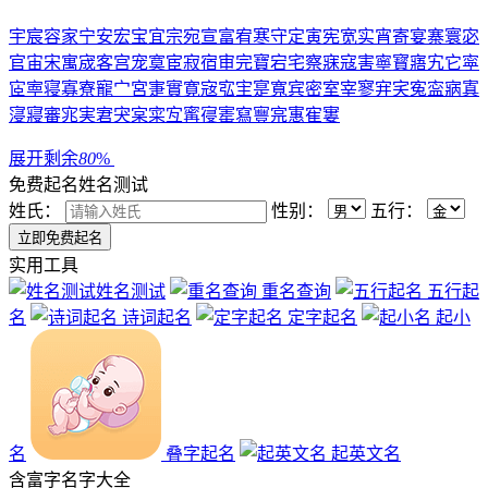
宇
宸
容
家
宁
安
宏
宝
宜
宗
宛
宣
富
宥
寒
守
定
寅
宪
宽
实
宵
寄
宴
寨
寰
宓
官
宙
宋
寓
宬
客
宫
宠
寞
宦
寂
宿
审
完
寶
宕
宅
察
寐
寇
害
寧
寳
寤
宄
它
寜
宧
寕
寝
寡
寮
寵
宀
宮
寁
實
寛
宼
宖
宔
寔
寬
宾
密
室
宰
寥
宑
宎
寃
寍
寎
寘
寖
寢
審
宨
実
宭
宊
宲
寀
宐
寗
寑
寚
寫
寷
宺
寭
寉
寠
展开剩余
80
%
免费起名
姓名测试
姓氏：
性别：
五行：
实用工具
姓名测试
重名查询
五行起
名
诗词起名
定字起名
起小
名
叠字起名
起英文名
含
富
字名字大全