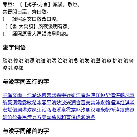
考證：〔【揚子·方言】稟浚，敬也。
秦晉閒曰稟，齊曰敬。
〕 謹照原文曰敬改曰浚。
〔【書·大禹謨】夙夜浚明有家。
〕 謹照原書大禹謨改臯陶謨。
浚
字词语
疏浚,修浚,浚源,浚缮,浚湍,浍浚,浚急,浚发,浚壍,浚窥,挑浚,浚房,
浚洌,浚都
与
浚
字同五行的字
子
泽
文
雨
一
浩
涵
沐
博
云
熙
霖
雯
妤
妍
洁
雪
源
鸿
洋
恒
华
海
涛
鹏
凡
慧
航
豪
潇
霞
露
敏
希
冰
霏
平
清
妙
波
兴
润
含
雷
美
霄
沛
永
翰
福
淳
红
淇
淼
宏
斌
佩
澜
洪
欢
凤
江
泓
弘
淑
溪
泉
霈
霜
鸣
汐
朋
汉
洲
米
帆
忻
洛
凌
惠
灏
雄
沁
盈
香
民
滢
兵
方
曼
喜
慕
风
和
富
浚
虎
渊
治
冬
与
浚
字同部首的字