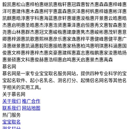
毅凯
惠松山
惠梓柏
惠继凯
惠楷轩
惠冠霖
惠智杰
惠森森
惠梓峰
惠
洋可
惠建伟
惠木森
惠柯宇
惠嘉森
惠庆泽
惠柯帆
惠梓雄
惠彬洋
惠
凯麒
惠皓淳
惠宇科
惠海蓝
惠彦轩
惠瑗
惠浚楷
惠开景
惠云皓
惠皓
杰
惠启明
惠圣皓
惠杰淳
惠浩贤
惠秉泽
惠启恒
惠秀文
惠智森
惠圣
尧
惠山林
惠群杰
惠冠文
惠峻楷
惠建康
惠隽杰
惠峻彬
惠茂轩
惠意
卿
惠梓源
惠凯歌
惠熙林
惠彦乐
惠家逸
惠梓平
惠健峰
惠健平
惠广
泽
惠继景
惠凯涵
惠毅阳
惠振皓
惠家杨
惠柏鸿
惠明琪
惠科涵
惠国
俊
惠文桦
惠梓
惠梓杰
惠奕豪
惠建辉
惠嘉志
惠楷鹏
惠家浚
惠皓扬
惠景硕
惠文科
惠俊赫
惠浩栩
惠启鸣
惠天启
惠景杰
惠禹森
慕名网
慕名网是一家专业宝宝取名服务网站，提供四种专业科学的宝
宝起名软件、起小名乳名、测名打分、起情侣名网名等其他名
字相关的实用工具。
关于慕名网
关于我们
推广合作
联系我们
网站地图
热门服务
宝宝取名
测名打分