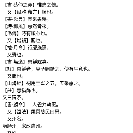
【書·蔡仲之命】惟惠之懷。
又【爾雅·釋言】順也。
【書·舜典】亮采惠疇。
【詩·邶風】惠然肯來。
【毛傳】時有順心也。
又【增韻】賜也。
【禮·月令】行慶施惠。
又賚也。
【書·無逸】惠鮮鰥寡。
【註】惠鮮者，賚予賙給之，使有生意也。
又飾也。
【山海經】祠用圭璧之五，五采惠之。
【註】惠猶飾也。
又三隅矛。
【書·顧命】二人雀弁執惠。
又【諡法】柔質慈民曰惠。
又州名。
隋順州，宋改惠州。