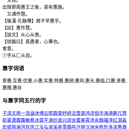
又姓。
出琅邪周惠王之後，梁有惠施。
又通作慧。
【後漢·孔融傳】將不早惠乎。
【註】惠作慧。
【說文】从心从叀。
【徐鍇曰】爲惠者，心專也。
會意。
①字从匚从自。
惠
字词语
恩惠,互惠,优惠,小惠,实惠,特惠,惠顾,惠风,惠允,惠临,口惠,贤惠,
惠赠,惠存
与
惠
字同五行的字
子
泽
文
雨
一
浩
涵
沐
博
云
熙
霖
雯
妤
妍
洁
雪
源
鸿
洋
恒
华
海
涛
鹏
凡
慧
航
豪
潇
霞
露
敏
希
冰
霏
平
清
妙
波
兴
润
含
雷
美
霄
沛
永
翰
福
淳
红
淇
淼
宏
斌
佩
澜
洪
欢
凤
江
泓
弘
淑
溪
泉
霈
霜
鸣
汐
朋
汉
洲
米
帆
忻
洛
凌
惠
灏