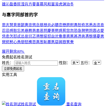
雄
沁
盈
香
民
滢
兵
方
曼
喜
慕
风
和
富
浚
虎
渊
治
冬
与
惠
字同部首的字
思
志
慧
意
恩
懿
惠
忠
悠
念
慈
想
总
必
戆
恋
懋
愿
慰
愚
恕
愈
忞
悉
态
恣
息
忍
忌
感
愁
忘
恙
悬
憨
恳
恚
恶
怒
慶
憙
愍
惑
惹
您
忽
恐
急
憩
慜
怨
悫
忐
愛
恁
悆
怎
怼
忒
怂
怠
愆
忑
懑
憋
惩
恝
惢
忿
惫
患
悳
慝
惎
憑
悤
慿
慇
憄
憂
恵
憇
慾
慭
心
恿
戀
恏
應
恧
惪
怱
恥
悪
悘
惡
惥
惌
愙
惷
展开剩余
80
%
免费起名
姓名测试
姓氏：
性别：
五行：
实用工具
姓名测试
重名查询