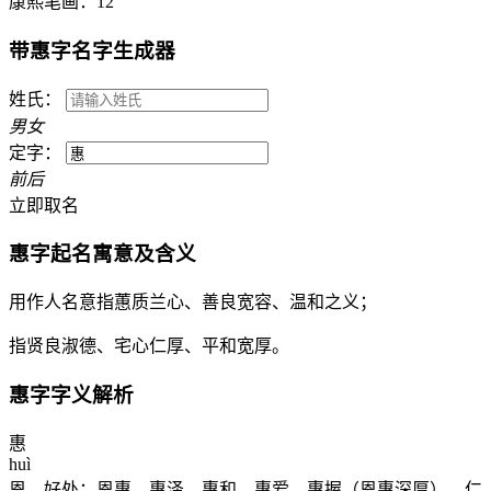
康熙笔画：
12
带
惠
字名字生成器
姓氏：
男
女
定字：
前
后
立即取名
惠
字起名寓意及含义
用作人名意指蕙质兰心、善良宽容、温和之义；
指贤良淑德、宅心仁厚、平和宽厚。
惠
字字义解析
惠
huì
恩，好处：恩惠。惠泽。惠和。惠爱。惠握（恩惠深厚）。仁