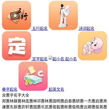
五行起名
诗词起名
定字起名
起小名
叠字起名
起英文名
含
惠
字名字大全
郑惠林
薛惠林
庞惠林
邓惠林
惠国明
惠启泰
惠研
惠一杰
惠启
惠亮
谦
惠东辰
惠弈轩
惠国
惠乐凯
惠俊毅
惠彬
惠俊皓
惠云卿
惠俊英
惠