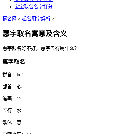
宝宝取名名字打分
慕名网
>
起名用字解析
>
惠字取名寓意及含义
惠
字起名好不好，
惠
字五行属什么？
惠字取名
拼音：
huì
部首：
心
笔画：
12
五行：
水
繁体：
惠