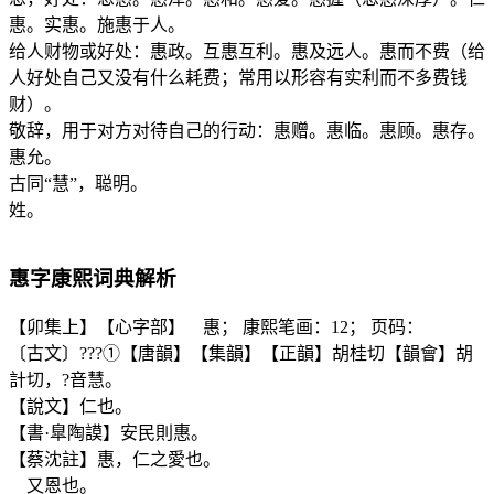
惠。实惠。施惠于人。
给人财物或好处：惠政。互惠互利。惠及远人。惠而不费（给
人好处自己又没有什么耗费；常用以形容有实利而不多费钱
财）。
敬辞，用于对方对待自己的行动：惠赠。惠临。惠顾。惠存。
惠允。
古同“慧”，聪明。
姓。
惠
字康熙词典解析
【卯集上】【心字部】 惠； 康熙笔画：12； 页码：
〔古文〕???①【唐韻】【集韻】【正韻】胡桂切【韻會】胡
計切，?音慧。
【說文】仁也。
【書·臯陶謨】安民則惠。
【蔡沈註】惠，仁之愛也。
又恩也。