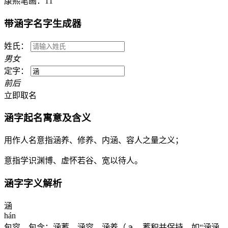
康熙笔画：
11
带
涵
字名字生成器
姓氏：
男
女
定字：
前
后
立即取名
涵
字起名寓意及含义
用作人名意指涵养、修养、内涵、容人之量之义；
意指学识渊博、虚怀若谷、宽以待人。
涵
字字义解析
涵
hán
包容，包含：涵蓄。涵容。涵养（ａ．蓄积并保持，如“涵涵