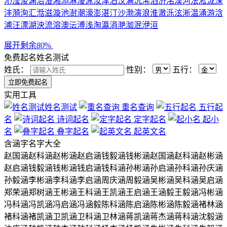
沁
滢
浚
渊
治
澄
湘
添
淋
漫
泳
汝
津
泊
汶
满
沅
浠
滔
济
洺
淏
河
法
淞
泷
深
沣
漪
洵
汇
湉
滋
漩
池
澍
潮
濠
澎
湛
汀
沙
渤
演
浪
淮
澈
泺
泫
淅
温
涌
游
浛
浦
汪
漂
湖
泱
流
溶
澳
沄
溥
浅
淘
瀛
涓
滟
洳
泯
洢
洹
展开剩余
80
%
免费起名
姓名测试
姓氏：
性别：
五行：
实用工具
姓名测试
重名查询
五行起
名
诗词起名
定字起名
起小
名
叠字起名
起英文名
含
涵
字名字大全
赵国涵
赵科涵
赵彬涵
赵启涵
钱毅涵
钱彬涵
赵国涵
赵科涵
赵彬涵
赵启涵
钱毅涵
钱彬涵
钱启涵
钱科涵
孙彬涵
孙启涵
孙科涵
孙庆涵
孙毅涵
李彬涵
李科涵
李启涵
周庆涵
周毅涵
吴彬涵
吴科涵
吴启涵
郑荣涵
郑树涵
王彬涵
王科涵
王凯涵
王启涵
王涵毅
王毅涵
冯彬涵
冯科涵
冯凯涵
冯启涵
冯涵毅
陈科涵
陈启涵
陈彬涵
陈毅涵
褚林涵
褚科涵
褚凯涵
卫凯涵
卫科涵
卫林涵
蒋凯涵
蒋杰涵
蒋科涵
沈毅涵