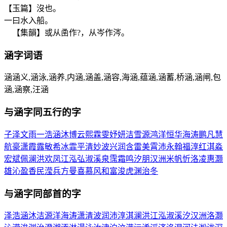
【玉篇】沒也。
一曰水入船。
【集韻】或从圅作?，从岑作涔。
涵
字词语
涵涵义,涵泳,涵养,内涵,涵盖,涵容,海涵,蕴涵,涵蓄,桥涵,涵闸,包
涵,涵察,汪涵
与
涵
字同五行的字
子
泽
文
雨
一
浩
涵
沐
博
云
熙
霖
雯
妤
妍
洁
雪
源
鸿
洋
恒
华
海
涛
鹏
凡
慧
航
豪
潇
霞
露
敏
希
冰
霏
平
清
妙
波
兴
润
含
雷
美
霄
沛
永
翰
福
淳
红
淇
淼
宏
斌
佩
澜
洪
欢
凤
江
泓
弘
淑
溪
泉
霈
霜
鸣
汐
朋
汉
洲
米
帆
忻
洛
凌
惠
灏
雄
沁
盈
香
民
滢
兵
方
曼
喜
慕
风
和
富
浚
虎
渊
治
冬
与
涵
字同部首的字
泽
浩
涵
沐
洁
源
洋
海
涛
潇
清
波
润
沛
淳
淇
澜
洪
江
泓
淑
溪
汐
汉
洲
洛
灏