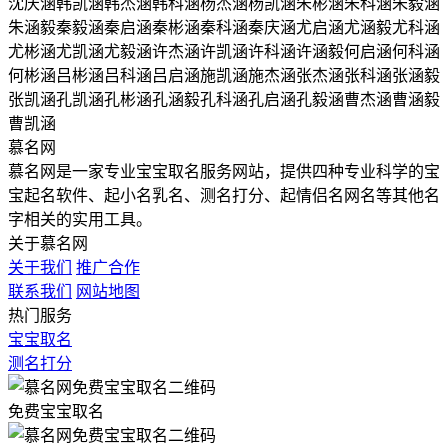
沈庆涵
韩凯涵
韩杰涵
韩科涵
杨杰涵
杨凯涵
朱彬涵
朱科涵
朱毅涵
朱涵毅
秦毅涵
秦启涵
秦彬涵
秦科涵
秦庆涵
尤启涵
尤涵毅
尤科涵
尤彬涵
尤凯涵
尤毅涵
许杰涵
许凯涵
许科涵
许涵毅
何启涵
何科涵
何彬涵
吕彬涵
吕科涵
吕启涵
施凯涵
施杰涵
张杰涵
张科涵
张涵毅
张凯涵
孔凯涵
孔彬涵
孔涵毅
孔科涵
孔启涵
孔毅涵
曹杰涵
曹涵毅
曹凯涵
慕名网
慕名网是一家专业宝宝取名服务网站，提供四种专业科学的宝
宝起名软件、起小名乳名、测名打分、起情侣名网名等其他名
字相关的实用工具。
关于慕名网
关于我们
推广合作
联系我们
网站地图
热门服务
宝宝取名
测名打分
免费宝宝取名