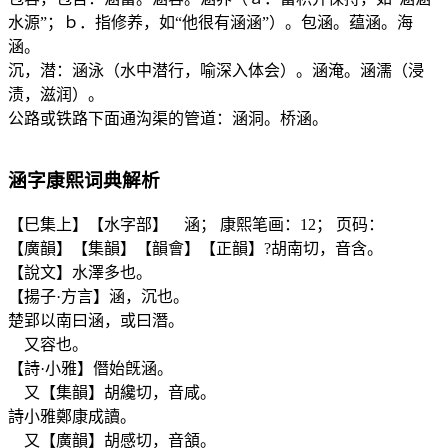
水源”；ｂ．指修养，如“他很有涵涵”）。包涵。蕴涵。海
涵。
沉，潜：涵泳（水中潜行，喻深入体会）。涵淹。涵濡（浸
渍，滋润）。
公路或铁路下面通沟渠的管道：涵洞。桥涵。
涵
字康熙词典解析
【巳集上】【水字部】 涵； 康熙笔画：12； 页码：
【廣韻】【集韻】【韻會】【正韻】?胡南切，音含。
【說文】水澤多也。
【揚子·方言】涵，沉也。
楚郢以南曰涵，或曰潛。
又容也。
【詩·小雅】僭始旣涵。
又【集韻】胡纔切，音咸。
詩小雅鄭康成讀。
又【廣韻】胡感切，音頷。