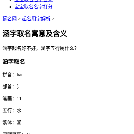
宝宝取名名字打分
慕名网
>
起名用字解析
>
涵字取名寓意及含义
涵
字起名好不好，
涵
字五行属什么？
涵字取名
拼音：
hán
部首：
氵
笔画：
11
五行：
水
繁体：
涵