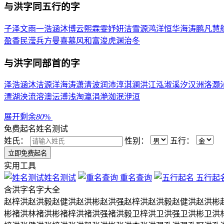
与
洪
字同五行的字
子
泽
文
雨
一
浩
涵
沐
博
云
熙
霖
雯
妤
妍
洁
雪
源
鸿
洋
恒
华
海
涛
鹏
凡
慧
盈
香
民
滢
兵
方
曼
喜
慕
风
和
富
浚
虎
渊
治
冬
与
洪
字同部首的字
泽
浩
涵
沐
洁
源
洋
海
涛
潇
清
波
润
沛
淳
淇
澜
洪
江
泓
淑
溪
汐
汉
洲
洛
灏
漂
湖
泱
流
溶
澳
沄
溥
浅
淘
瀛
涓
滟
洳
泯
洢
洹
展开剩余
80
%
免费起名
姓名测试
姓氏：
性别：
五行：
实用工具
姓名测试
重名查询
五行起
含
洪
字名字大全
赵梓洪
赵洪毅
赵健洪
赵洪彬
赵洪强
赵梓洪
赵洪毅
赵健洪
赵洪彬
彬
褚洪林
褚洪彬
褚梓洪
褚洪强
褚洪毅
卫梓洪
卫洪强
卫洪彬
卫洪