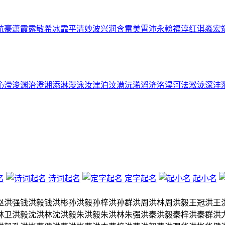
航
豪
潇
霞
露
敏
希
冰
霏
平
清
妙
波
兴
润
含
雷
美
霄
沛
永
翰
福
淳
红
淇
淼
宏
沁
滢
浚
渊
治
澄
湘
添
淋
漫
泳
汝
津
泊
汶
满
沅
浠
滔
济
洺
淏
河
法
淞
泷
深
沣
名
诗词起名
定字起名
起小名
赵洪强
钱洪毅
钱洪彬
孙洪毅
孙梓洪
孙群洪
周洪林
周洪毅
王冠洪
王
林
卫洪毅
沈洪林
沈洪毅
朱洪毅
朱洪林
朱强洪
秦洪毅
秦梓洪
秦群洪