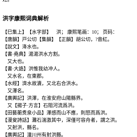
洪
字康熙词典解析
【巳集上】【水字部】 洪； 康熙笔画：10； 页码：
【唐韻】戸公切【集韻】【正韻】胡公切，?音紅。
【說文】洚水也。
【書·堯典】湯湯洪水方割。
又大也。
【書·大誥】洪惟我幼冲人。
又水名，在東郡。
【水經】濟水故瀆，又北右合洪水。
又澤名。
【廣輿記】洪澤，在淮安府山陽縣界。
又【揚子·方言】石阻河流爲洪。
【田藝蘅煑泉小品】澤感而山不應，則怒而爲洪。
【漫叟詩話】灘石湍激其中，深僅可容舟者，謂之洪。
又射洪，縣名。
【廣輿記】潼川州有射洪縣。