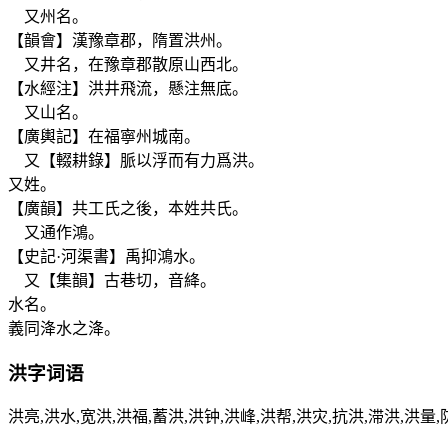
又州名。
【韻會】漢豫章郡，隋置洪州。
又井名，在豫章郡散原山西北。
【水經注】洪井飛流，懸注無底。
又山名。
【廣輿記】在福寧州城南。
又【輟耕錄】脈以浮而有力爲洪。
又姓。
【廣韻】共工氏之後，本姓共氏。
又通作鴻。
【史記·河渠書】禹抑鴻水。
又【集韻】古巷切，音絳。
水名。
義同洚水之洚。
洪
字词语
洪亮,洪水,宽洪,洪福,蓄洪,洪钟,洪峰,洪帮,洪灾,抗洪,滞洪,洪量,