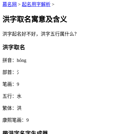
慕名网
>
起名用字解析
>
洪字取名寓意及含义
洪
字起名好不好，
洪
字五行属什么？
洪字取名
拼音：
hóng
部首：
氵
笔画：
9
五行：
水
繁体：
洪
康熙笔画：
9
带
洪
字名字生成器