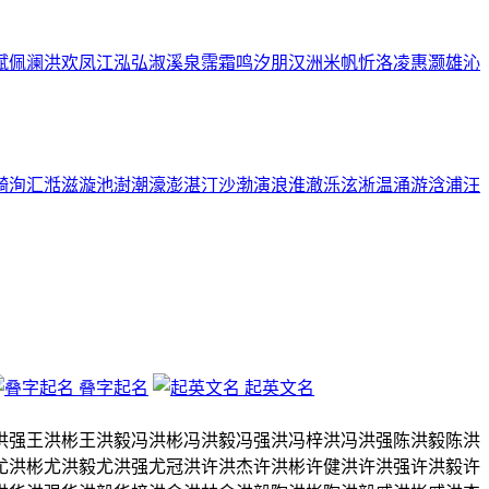
斌
佩
澜
洪
欢
凤
江
泓
弘
淑
溪
泉
霈
霜
鸣
汐
朋
汉
洲
米
帆
忻
洛
凌
惠
灏
雄
沁
漪
洵
汇
湉
滋
漩
池
澍
潮
濠
澎
湛
汀
沙
渤
演
浪
淮
澈
泺
泫
淅
温
涌
游
浛
浦
汪
叠字起名
起英文名
洪强
王洪彬
王洪毅
冯洪彬
冯洪毅
冯强洪
冯梓洪
冯洪强
陈洪毅
陈洪
尤洪彬
尤洪毅
尤洪强
尤冠洪
许洪杰
许洪彬
许健洪
许洪强
许洪毅
许