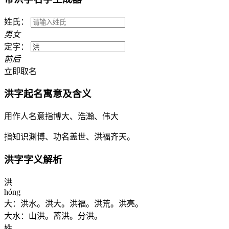
姓氏：
男
女
定字：
前
后
立即取名
洪
字起名寓意及含义
用作人名意指博大、浩瀚、伟大
指知识渊博、功名盖世、洪福齐天。
洪
字字义解析
洪
hóng
大：洪水。洪大。洪福。洪荒。洪亮。
大水：山洪。蓄洪。分洪。
姓。