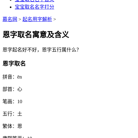
宝宝取名名字打分
慕名网
>
起名用字解析
>
恩字取名寓意及含义
恩
字起名好不好，
恩
字五行属什么？
恩字取名
拼音：
ēn
部首：
心
笔画：
10
五行：
土
繁体：
恩