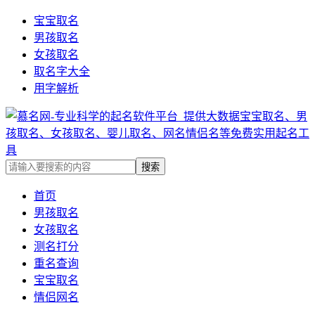
宝宝取名
男孩取名
女孩取名
取名字大全
用字解析
首页
男孩取名
女孩取名
测名打分
重名查询
宝宝取名
情侣网名