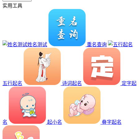
实用工具
姓名测试
重名查询
五行起名
诗词起名
定字起
名
起小名
叠字起名