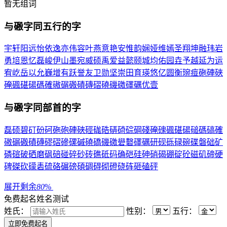
暂无组词
与
磤
字同五行的字
宇
轩
阳
远
怡
依
逸
亦
伟
容
叶
燕
意
艳
安
惟
韵
娴
娅
维
嫣
圣
翔
坤
融
玮
岩
勇
培
恩
忆
磊
峻
伊
山
墨
宛
威
硕
禹
爱
益
懿
颐
城
均
佑
园
垚
予
越
延
为
运
宥
屹
岳
以
允
巍
增
有
跃
誉
友
卫
勋
坚
崇
田
育
瑛
悠
亿
圆
衡
琬
痖
砤
硨
硤
硽
碸
碪
碭
碼
確
磝
碿
磤
磧
磚
磖
磽
磯
礉
礋
礪
优
壹
与
磤
字同部首的字
磊
硕
碧
矴
砏
砢
砤
砲
硨
硤
硜
硥
硞
硦
碕
碂
碙
碊
硽
磈
碸
碪
碭
磓
碼
碻
確
磝
碿
磤
磧
磚
磟
磖
磣
磥
磩
磽
礄
磯
礉
礐
礊
礋
礪
研
砚
砾
碌
碗
碟
磐
础
矿
磷
碹
破
硒
磨
砜
碚
碰
碎
砂
砖
礁
砥
码
确
硙
硅
砷
硝
碣
硼
碇
砼
磁
矶
碲
硬
碑
磔
砍
礞
砉
硫
硌
碾
磅
碩
碉
碍
砌
磴
硗
砗
砸
磕
砰
展开剩余
80
%
免费起名
姓名测试
姓氏：
性别：
五行：