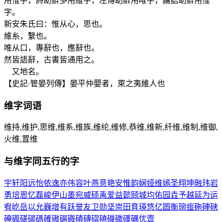
用惟字，詩助辭多用維字，左傳助辭用唯字，論語助辭用惟
字。
新安朱氏曰：惟从心，思也。
維糸，繫也。
唯从口，專辭也，應辭也。
然皆語辭，古書皆通用之。
又地名。
【史記·管晏列傳】晏平仲嬰者，萊之夷維人也
维
字词语
维持,维护,思维,维系,维族,维纶,维修,恭维,维新,纤维,维制,维御,
火维,罝维
与
维
字同五行的字
宇
轩
阳
远
怡
依
逸
亦
伟
容
叶
燕
意
艳
安
惟
韵
娴
娅
维
嫣
圣
翔
坤
融
玮
岩
勇
培
恩
忆
磊
峻
伊
山
墨
宛
威
硕
禹
爱
益
懿
颐
城
均
佑
园
垚
予
越
延
为
运
宥
屹
岳
以
允
巍
增
有
跃
誉
友
卫
勋
坚
崇
田
育
瑛
悠
亿
圆
衡
琬
痖
砤
硨
硤
硽
碸
碪
碭
碼
確
磝
碿
磤
磧
磚
磖
磽
磯
礉
礋
礪
优
壹