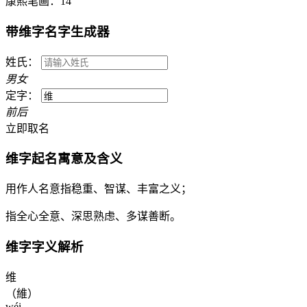
康熙笔画：
14
带
维
字名字生成器
姓氏：
男
女
定字：
前
后
立即取名
维
字起名寓意及含义
用作人名意指稳重、智谋、丰富之义；
指全心全意、深思熟虑、多谋善断。
维
字字义解析
维
（維）
wéi