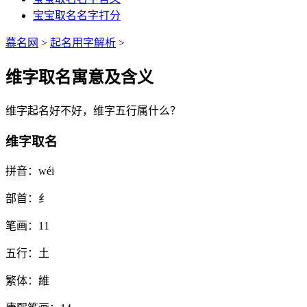
宝宝取名名字打分
慕名网
>
起名用字解析
>
维字取名寓意及含义
维
字起名好不好，
维
字五行属什么？
维字取名
拼音：
wéi
部首：
纟
笔画：
11
五行：
土
繁体：
維