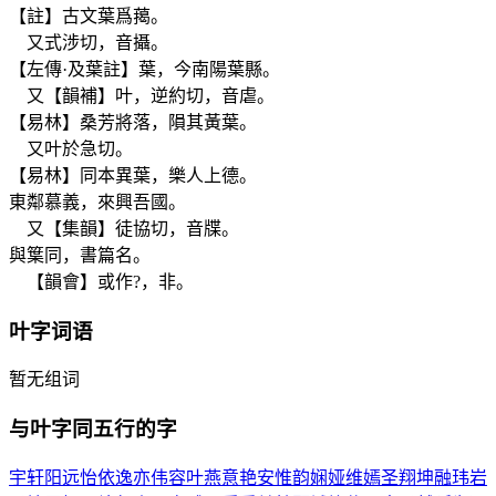
【註】古文葉爲䔾。
又式涉切，音攝。
【左傳·及葉註】葉，今南陽葉縣。
又【韻補】叶，逆約切，音虐。
【易林】桑芳將落，隕其黃葉。
又叶於急切。
【易林】同本異葉，樂人上德。
東鄰慕義，來興吾國。
又【集韻】徒協切，音牒。
與䈎同，書篇名。
【韻會】或作?，非。
叶
字词语
暂无组词
与
叶
字同五行的字
宇
轩
阳
远
怡
依
逸
亦
伟
容
叶
燕
意
艳
安
惟
韵
娴
娅
维
嫣
圣
翔
坤
融
玮
岩