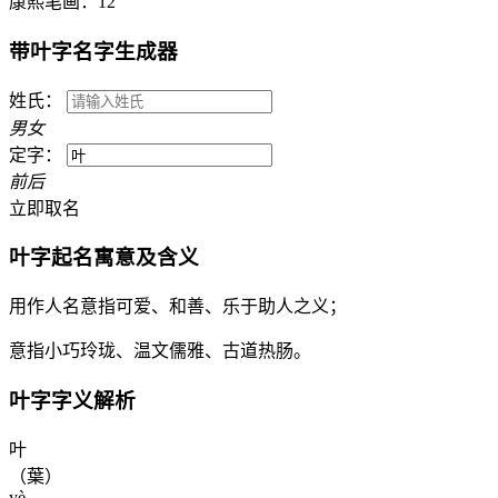
康熙笔画：
12
带
叶
字名字生成器
姓氏：
男
女
定字：
前
后
立即取名
叶
字起名寓意及含义
用作人名意指可爱、和善、乐于助人之义；
意指小巧玲珑、温文儒雅、古道热肠。
叶
字字义解析
叶
（葉）
yè