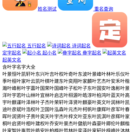
姓名测试
重名查询
五行起名
诗词起名
定字起名
起小名
叠字起名
起英文名
含
叶
字名字大全
叶景恒
叶凯轩
叶东兴
叶吉
叶权
叶奇
叶东波
叶景峰
叶林
叶乐仪
叶
季
叶桓
叶家
叶云凯
叶棋
叶建东
叶奕翔
叶家麟
叶艺杰
叶安禾
叶楷
瀚
叶峰彬
叶宇嘉
叶国荣
叶国峰
叶子松
叶子东
叶国安
叶逸彬
叶景
洋
叶宇若
叶山林
叶宜林
叶启志
叶栩源
叶皓淳
叶柏鸿
叶蓝天
叶高
宇
叶麒谨
叶泽林
叶子杰
叶荣轩
叶泽贤
叶麒豪
叶英文
叶润林
叶凯
迪
叶彦斌
叶浩权
叶卫国
叶泓森
叶元杰
叶柯帆
叶康辉
叶彦军
叶春
晖
叶润贤
叶子贵
叶奕天
叶宇杰
叶梓文
叶亚东
叶凯淇
叶彦辉
叶家
桐
叶启贤
叶相
叶建权
叶乔安
叶景杰
叶健航
叶森豪
叶卿伦
叶麒楷
叶家智
叶胤哲
叶皓安
叶柏桦
叶哲林
叶奕泽
叶家轩
叶梓峰
叶沐林