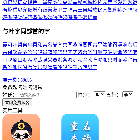
勇
培
恩
忆
磊
峻
伊
山
墨
宛
威
硕
禹
爱
益
懿
颐
城
均
佑
园
垚
予
越
延
为
运
宥
屹
岳
以
允
巍
增
有
跃
誉
友
卫
勋
坚
崇
田
育
瑛
悠
亿
圆
衡
琬
痖
砤
硨
硤
硽
碸
碪
碭
碼
確
磝
碿
磤
磧
磚
磖
磽
磯
礉
礋
礪
优
壹
与
叶
字同部首的字
嘉
可
叶
哲
含
启
喜
和
吉
名
喆
向
善
同
咏
唯
周
司
合
呈
啸
喻
召
嘻
响
右
后
古
哥
咪
嗣
咸
哈
号
呜
员
喧
唤
哓
吕
商
喏
咨
台
呵
呀
啊
哎
唱
史
命
咚
唏
喃
叮
呓
嘟
口
咿
嘎
哆
哉
喵
呆
器
啦
各
嗯
吏
呗
哗
吹
咛
呦
咖
只
啉
呢
嚎
吖
告
哿
吃
哪
句
哚
哦
吻
喾
哒
嗳
嘴
呤
吗
吧
呼
啟
哮
另
哼
展开剩余
80
%
免费起名
姓名测试
姓氏：
性别：
五行：
实用工具