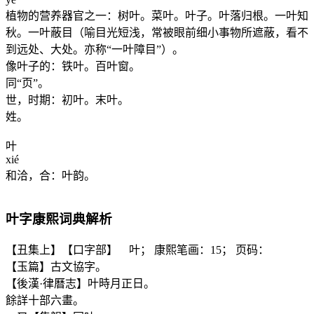
植物的营养器官之一：树叶。菜叶。叶子。叶落归根。一叶知
秋。一叶蔽目（喻目光短浅，常被眼前细小事物所遮蔽，看不
到远处、大处。亦称“一叶障目”）。
像叶子的：铁叶。百叶窗。
同“页”。
世，时期：初叶。末叶。
姓。
叶
xié
和洽，合：叶韵。
叶
字康熙词典解析
【丑集上】【口字部】 叶； 康熙笔画：15； 页码：
【玉篇】古文協字。
【後漢·律曆志】叶時月正日。
餘詳十部六畫。