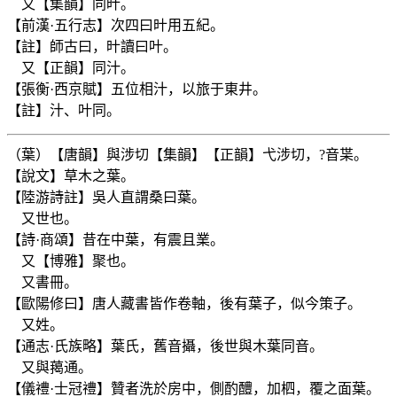
又【集韻】同旪。
【前漢·五行志】次四曰旪用五紀。
【註】師古曰，旪讀曰叶。
又【正韻】同汁。
【張衡·西京賦】五位相汁，以旅于東井。
【註】汁、叶同。
（葉）【唐韻】與涉切【集韻】【正韻】弋涉切，?音枼。
【說文】草木之葉。
【陸游詩註】吳人直謂桑曰葉。
又世也。
【詩·商頌】昔在中葉，有震且業。
又【博雅】聚也。
又書冊。
【歐陽修曰】唐人藏書皆作卷軸，後有葉子，似今策子。
又姓。
【通志·氏族略】葉氏，舊音攝，後世與木葉同音。
又與䔾通。
【儀禮·士冠禮】贊者洗於房中，側酌醴，加柶，覆之面葉。