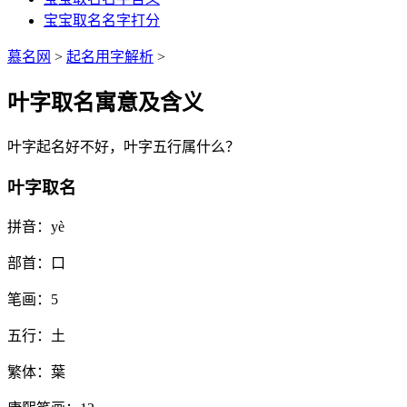
宝宝取名名字打分
慕名网
>
起名用字解析
>
叶字取名寓意及含义
叶
字起名好不好，
叶
字五行属什么？
叶字取名
拼音：
yè
部首：
口
笔画：
5
五行：
土
繁体：
葉