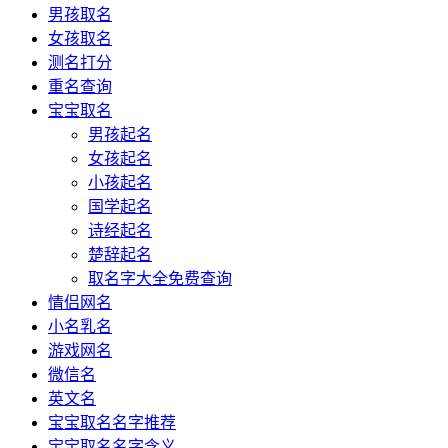
男孩取名
女孩取名
测名打分
重名查询
宝宝取名
男孩起名
女孩起名
小孩起名
国学起名
诗经起名
楚辞起名
取名字大全免费查询
情侣网名
小名乳名
游戏网名
微信名
英文名
宝宝取名名字推荐
宝宝取名名字含义