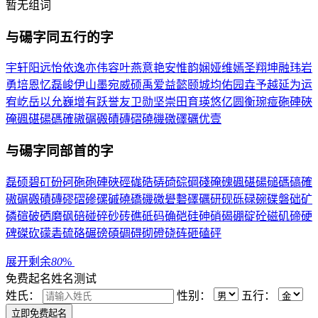
暂无组词
与
碭
字同五行的字
宇
轩
阳
远
怡
依
逸
亦
伟
容
叶
燕
意
艳
安
惟
韵
娴
娅
维
嫣
圣
翔
坤
融
玮
岩
勇
培
恩
忆
磊
峻
伊
山
墨
宛
威
硕
禹
爱
益
懿
颐
城
均
佑
园
垚
予
越
延
为
运
宥
屹
岳
以
允
巍
增
有
跃
誉
友
卫
勋
坚
崇
田
育
瑛
悠
亿
圆
衡
琬
痖
砤
硨
硤
硽
碸
碪
碭
碼
確
磝
碿
磤
磧
磚
磖
磽
磯
礉
礋
礪
优
壹
与
碭
字同部首的字
磊
硕
碧
矴
砏
砢
砤
砲
硨
硤
硜
硥
硞
硦
碕
碂
碙
碊
硽
磈
碸
碪
碭
磓
碼
碻
確
磝
碿
磤
磧
磚
磟
磖
磣
磥
磩
磽
礄
磯
礉
礐
礊
礋
礪
研
砚
砾
碌
碗
碟
磐
础
矿
磷
碹
破
硒
磨
砜
碚
碰
碎
砂
砖
礁
砥
码
确
硙
硅
砷
硝
碣
硼
碇
砼
磁
矶
碲
硬
碑
磔
砍
礞
砉
硫
硌
碾
磅
碩
碉
碍
砌
磴
硗
砗
砸
磕
砰
展开剩余
80
%
免费起名
姓名测试
姓氏：
性别：
五行：