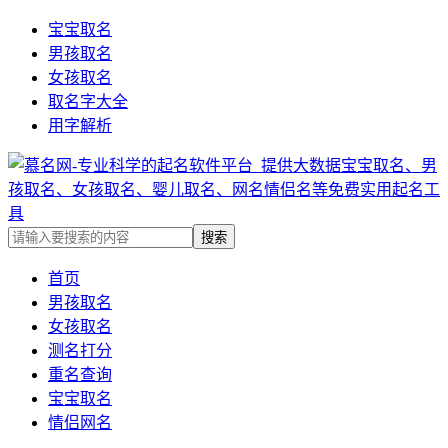
宝宝取名
男孩取名
女孩取名
取名字大全
用字解析
首页
男孩取名
女孩取名
测名打分
重名查询
宝宝取名
情侣网名