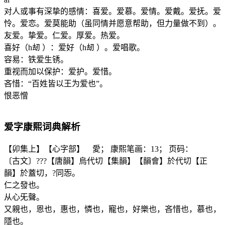
对人或事有深挚的感情：喜爱。爱慕。爱情。爱戴。爱抚。爱
怜。爱恋。爱莫能助（虽同情并愿意帮助，但力量做不到）。
友爱。挚爱。仁爱。厚爱。热爱。
喜好（h刼 ）：爱好（h刼 ）。爱唱歌。
容易：铁爱生锈。
重视而加以保护：爱护。爱惜。
吝惜：“百姓皆以王为爱也”。
恨恶憎
爱
字康熙词典解析
【卯集上】【心字部】 愛； 康熙笔画：13； 页码：
〔古文〕???【唐韻】烏代切【集韻】【韻會】於代切【正
韻】於蓋切，?同㤅。
仁之發也。
从心旡聲。
又親也，恩也，惠也，憐也，寵也，好樂也，吝惜也，慕也，
隱也。