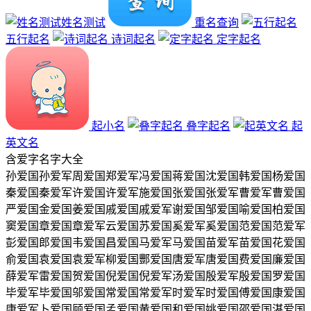
姓名测试
重名查询
五行起名
诗词起名
定字起名
起小名
叠字起名
起
英文名
含
爱
字名字大全
孙爱国
孙爱军
周爱国
郑爱军
冯爱国
蒋爱国
沈爱国
韩爱国
杨爱国
秦爱国
秦爱军
许爱国
许爱军
施爱国
张爱国
张爱军
曹爱军
曹爱国
严爱国
金爱国
姜爱国
戚爱国
戚爱军
谢爱国
邹爱国
喻爱国
柏爱国
窦爱国
章爱国
章爱军
云爱国
苏爱国
奚爱军
奚爱国
范爱国
范爱军
彭爱国
郎爱国
韦爱国
昌爱国
马爱军
马爱国
苗爱军
苗爱国
花爱国
俞爱国
袁爱国
袁爱军
柳爱国
酆爱国
唐爱军
唐爱国
费爱国
廉爱国
薛爱军
雷爱国
贺爱国
倪爱国
倪爱军
汤爱国
殷爱军
殷爱国
罗爱国
毕爱军
毕爱国
邬爱国
常爱国
常爱军
时爱军
时爱国
傅爱国
康爱国
康爱军
卜爱国
顾爱国
孟爱国
黄爱国
和爱国
姚爱国
邵爱国
湛爱国