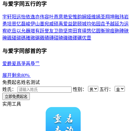
与
爱
字同五行的字
宇
轩
阳
远
怡
依
逸
亦
伟
容
叶
燕
意
艳
安
惟
韵
娴
娅
维
嫣
圣
翔
坤
融
玮
岩
勇
培
恩
忆
磊
峻
伊
山
墨
宛
威
硕
禹
爱
益
懿
颐
城
均
佑
园
垚
予
越
延
为
运
宥
屹
岳
以
允
巍
增
有
跃
誉
友
卫
勋
坚
崇
田
育
瑛
悠
亿
圆
衡
琬
痖
砤
硨
硤
硽
碸
碪
碭
碼
確
磝
碿
磤
磧
磚
磖
磽
磯
礉
礋
礪
优
壹
与
爱
字同部首的字
爱
爵
爰
爲
爭
爯
爳
爫
展开剩余
80
%
免费起名
姓名测试
姓氏：
性别：
五行：
实用工具