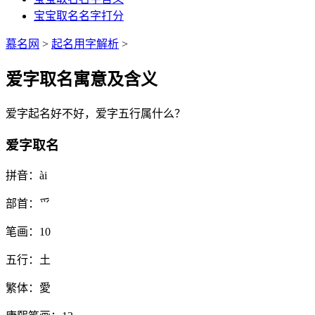
宝宝取名名字打分
慕名网
>
起名用字解析
>
爱字取名寓意及含义
爱
字起名好不好，
爱
字五行属什么？
爱字取名
拼音：
ài
部首：
爫
笔画：
10
五行：
土
繁体：
愛