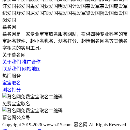
汪爱国
祁爱国
禹爱国
狄爱国
明爱国
计爱国
茅爱军
茅爱国
庞爱军
纪爱国
舒爱国
屈爱国
项爱国
祝爱国
祝爱军
粱爱国
阮爱国
蓝爱国
闵爱国
慕名网
慕名网是一家专业宝宝取名服务网站，提供四种专业科学的宝
宝起名软件、起小名乳名、测名打分、起情侣名网名等其他名
字相关的实用工具。
关于慕名网
关于我们
推广合作
联系我们
网站地图
热门服务
宝宝取名
测名打分
免费宝宝取名
慕名网公众号
Copyright 2019-2026 www.zi15.com. 慕名网 All Rights Reserved