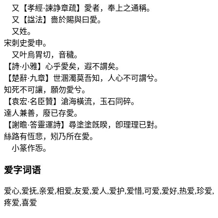
又【孝經·諫諍章疏】愛者，奉上之通稱。
又【諡法】嗇於賜與曰愛。
又姓。
宋刺史愛申。
又叶烏胃切，音穢。
【詩·小雅】心乎愛矣，遐不謂矣。
【楚辭·九章】世溷濁莫吾知，人心不可謂兮。
知死不可讓，願勿愛兮。
【袁宏·名臣贊】滄海橫流，玉石同碎。
達人兼善，廢已存愛。
【謝瞻·答靈運詩】尋塗塗旣睽，卽理理已對。
絲路有恆悲，矧乃所在愛。
小篆作㤅。
爱
字词语
爱心,爱抚,亲爱,相爱,友爱,爱人,爱护,爱惜,可爱,爱好,热爱,珍爱,
疼爱,喜爱