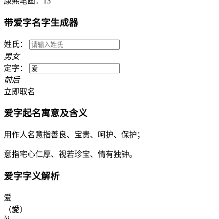
康熙笔画：
13
带
爱
字名字生成器
姓氏：
男
女
定字：
前
后
立即取名
爱
字起名寓意及含义
用作人名意指善良、宝贵、呵护、保护；
意指宅心仁厚、视若珍宝、情有独钟。
爱
字字义解析
爱
（愛）
ài