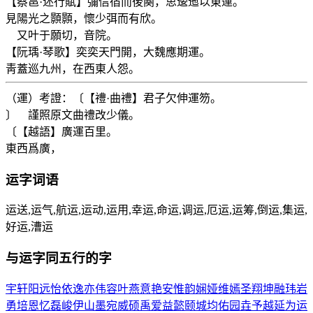
【蔡邕·述行賦】彌信宿而後闋，思逶迤以東運。
見陽光之顥顥，懷少弭而有欣。
又叶于願切，音院。
【阮瑀·琴歌】奕奕天門開，大魏應期運。
靑蓋巡九州，在西東人怨。
（運）考證：〔【禮·曲禮】君子欠伸運笏。
〕 謹照原文曲禮改少儀。
〔【越語】廣運百里。
東西爲廣，
运
字词语
运送,运气,航运,运动,运用,幸运,命运,调运,厄运,运筹,倒运,集运,
好运,漕运
与
运
字同五行的字
宇
轩
阳
远
怡
依
逸
亦
伟
容
叶
燕
意
艳
安
惟
韵
娴
娅
维
嫣
圣
翔
坤
融
玮
岩
勇
培
恩
忆
磊
峻
伊
山
墨
宛
威
硕
禹
爱
益
懿
颐
城
均
佑
园
垚
予
越
延
为
运