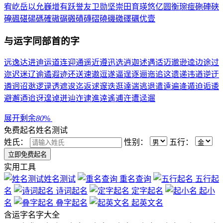
宥
屹
岳
以
允
巍
增
有
跃
誉
友
卫
勋
坚
崇
田
育
瑛
悠
亿
圆
衡
琬
痖
砤
硨
硤
硽
碸
碪
碭
碼
確
磝
碿
磤
磧
磚
磖
磽
磯
礉
礋
礪
优
壹
与
运
字同部首的字
远
逸
达
进
迪
运
道
连
迎
通
遥
近
遵
迅
选
逍
迦
述
遇
适
迈
邈
逊
逵
边
途
过
迩
迟
迷
辽
逾
遹
遐
迹
还
送
速
遨
逗
遂
逼
逞
逐
逦
迤
追
这
遗
递
违
遒
逆
迂
遴
迥
迢
逖
逻
逯
透
遮
逡
迄
返
逑
邃
迭
逛
達
遄
逃
退
遣
遠
遍
逄
遁
迫
逅
逶
避
邂
迺
迨
迓
遑
逴
迸
辿
迮
逮
進
逹
遙
逋
迕
遭
迳
遛
展开剩余
80
%
免费起名
姓名测试
姓氏：
性别：
五行：
实用工具
姓名测试
重名查询
五行起
名
诗词起名
定字起名
起小
名
叠字起名
起英文名
含
运
字名字大全