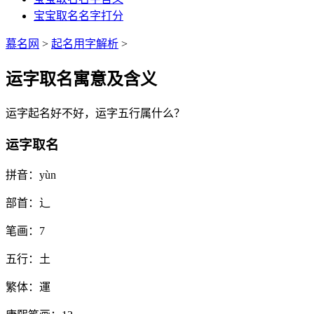
宝宝取名名字打分
慕名网
>
起名用字解析
>
运字取名寓意及含义
运
字起名好不好，
运
字五行属什么？
运字取名
拼音：
yùn
部首：
辶
笔画：
7
五行：
土
繁体：
運