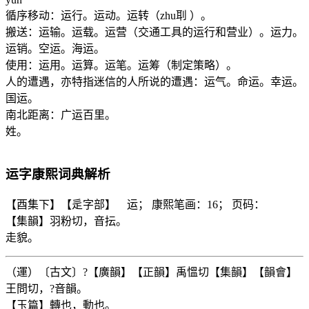
循序移动：运行。运动。运转（zhu刵 ）。
搬送：运输。运载。运营（交通工具的运行和营业）。运力。
运销。空运。海运。
使用：运用。运算。运笔。运筹（制定策略）。
人的遭遇，亦特指迷信的人所说的遭遇：运气。命运。幸运。
国运。
南北距离：广运百里。
姓。
运
字康熙词典解析
【酉集下】【辵字部】 运； 康熙笔画：16； 页码：
【集韻】羽粉切，音抎。
走貌。
（運）〔古文〕?【廣韻】【正韻】禹慍切【集韻】【韻會】
王問切，?音韻。
【玉篇】轉也，動也。