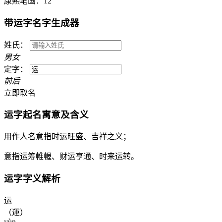
康熙笔画：
12
带
运
字名字生成器
姓氏：
男
女
定字：
前
后
立即取名
运
字起名寓意及含义
用作人名意指时运旺盛、吉祥之义；
意指运筹帷幄、财运亨通、时来运转。
运
字字义解析
运
（運）
yùn