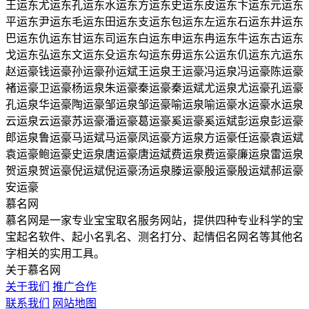
王运东
尤运东
孔运东
水运东
方运东
史运东
皮运东
卞运东
元运东
平运东
尹运东
毛运东
田运东
支运东
包运东
左运东
石运东
井运东
巴运东
仇运东
甘运东
司运东
白运东
申运东
冉运东
牛运东
古运东
戈运东
弘运东
文运东
殳运东
勾运东
毋运东
公运东
仉运东
亢运东
赵运豪
钱运豪
孙运豪
孙运斌
王运泉
王运豪
冯运泉
冯运豪
陈运豪
褚运豪
卫运豪
杨运泉
朱运豪
秦运豪
秦运斌
尤运泉
尤运豪
孔运豪
孔运泉
华运豪
陶运豪
邹运泉
邹运豪
喻运泉
喻运豪
水运豪
水运泉
云运泉
云运豪
苏运豪
潘运豪
葛运豪
奚运豪
奚运斌
彭运泉
彭运豪
郎运泉
鲁运豪
马运斌
马运豪
凤运豪
方运泉
方运豪
任运豪
袁运斌
袁运豪
鲍运豪
史运泉
唐运豪
唐运斌
费运泉
费运豪
廉运泉
雷运泉
贺运泉
贺运豪
倪运斌
倪运豪
汤运泉
滕运豪
殷运豪
殷运斌
郝运豪
安运豪
慕名网
慕名网是一家专业宝宝取名服务网站，提供四种专业科学的宝
宝起名软件、起小名乳名、测名打分、起情侣名网名等其他名
字相关的实用工具。
关于慕名网
关于我们
推广合作
联系我们
网站地图