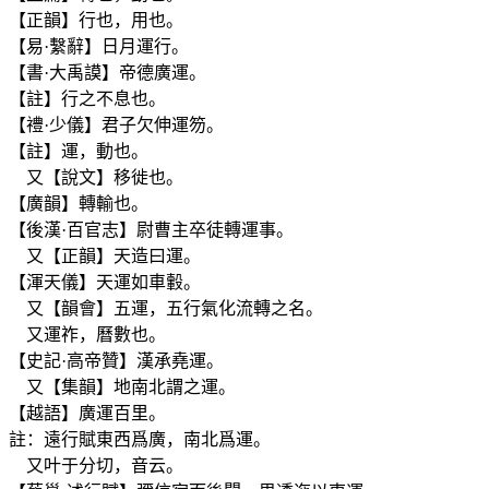
【正韻】行也，用也。
【易·繫辭】日月運行。
【書·大禹謨】帝德廣運。
【註】行之不息也。
【禮·少儀】君子欠伸運笏。
【註】運，動也。
又【說文】移徙也。
【廣韻】轉輸也。
【後漢·百官志】尉曹主卒徒轉運事。
又【正韻】天造曰運。
【渾天儀】天運如車轂。
又【韻會】五運，五行氣化流轉之名。
又運祚，曆數也。
【史記·高帝贊】漢承堯運。
又【集韻】地南北謂之運。
【越語】廣運百里。
註：遠行賦東西爲廣，南北爲運。
又叶于分切，音云。