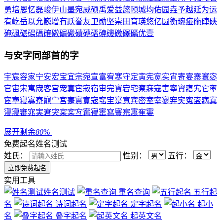
勇
培
恩
忆
磊
峻
伊
山
墨
宛
威
硕
禹
爱
益
懿
颐
城
均
佑
园
垚
予
越
延
为
运
宥
屹
岳
以
允
巍
增
有
跃
誉
友
卫
勋
坚
崇
田
育
瑛
悠
亿
圆
衡
琬
痖
砤
硨
硤
硽
碸
碪
碭
碼
確
磝
碿
磤
磧
磚
磖
磽
磯
礉
礋
礪
优
壹
与
安
字同部首的字
宇
宸
容
家
宁
安
宏
宝
宜
宗
宛
宣
富
宥
寒
守
定
寅
宪
宽
实
宵
寄
宴
寨
寰
宓
官
宙
宋
寓
宬
客
宫
宠
寞
宦
寂
宿
审
完
寶
宕
宅
察
寐
寇
害
寧
寳
寤
宄
它
寜
宧
寕
寝
寡
寮
寵
宀
宮
寁
實
寛
宼
宖
宔
寔
寬
宾
密
室
宰
寥
宑
宎
寃
寍
寎
寘
寖
寢
審
宨
実
宭
宊
宲
寀
宐
寗
寑
寚
寫
寷
宺
寭
寉
寠
展开剩余
80
%
免费起名
姓名测试
姓氏：
性别：
五行：
实用工具
姓名测试
重名查询
五行起
名
诗词起名
定字起名
起小
名
叠字起名
起英文名