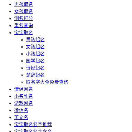
男孩取名
女孩取名
测名打分
重名查询
宝宝取名
男孩起名
女孩起名
小孩起名
国学起名
诗经起名
楚辞起名
取名字大全免费查询
情侣网名
小名乳名
游戏网名
微信名
英文名
宝宝取名名字推荐
宝宝取名名字含义