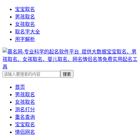
宝宝取名
男孩取名
女孩取名
取名字大全
用字解析
首页
男孩取名
女孩取名
测名打分
重名查询
宝宝取名
情侣网名