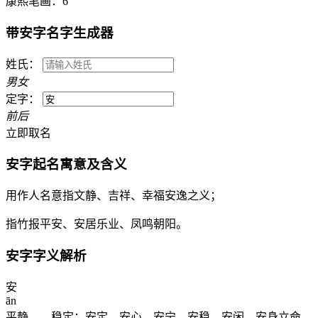
康熙笔画：
6
带
安
字名字生成器
姓氏：
男
女
定字：
前
后
立即取名
安
字起名寓意及含义
用作人名意指文静、吉祥、幸福安逸之义；
指竹报平安、安居乐业、凤鸣朝阳。
安
字字义解析
安
ān
平静，，稳定：安定。安心。安宁。安稳。安闲。安身立命。