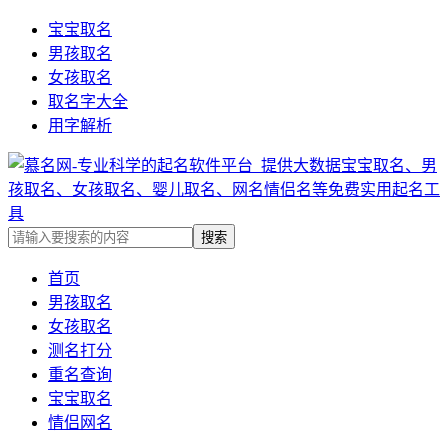
宝宝取名
男孩取名
女孩取名
取名字大全
用字解析
首页
男孩取名
女孩取名
测名打分
重名查询
宝宝取名
情侣网名