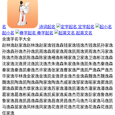
名
诗词起名
定字起名
起小名
叠字起名
起英文名
含
逸
字名字大全
赵林逸
赵家逸
赵林逸
赵家逸
钱逸森
钱家逸
钱逸杰
钱逸凯
孙家逸
孙逸森
孙逸杰
孙逸凯
周逸森
周家逸
周逸凯
周逸贤
周逸杰
冯家逸
陈逸杰
陈逸凯
陈逸森
陈家逸
褚逸彬
褚家逸
卫家逸
卫逸彬
沈逸森
沈家逸
沈逸贤
沈逸凯
沈逸杰
朱逸森
朱家逸
朱逸凯
朱逸杰
秦逸森
秦家逸
秦逸凯
秦逸杰
许家逸
张家逸
曹家逸
严逸凯
严逸森
严逸杰
华家逸
华林逸
金家逸
金逸凯
金逸贤
金逸杰
金逸森
魏逸杰
魏逸森
魏逸凯
陶逸凯
陶逸森
陶家逸
陶逸杰
戚家逸
邹家逸
喻家逸
窦逸凯
窦逸森
窦逸杰
章家逸
云家逸
苏家逸
潘逸凯
潘逸杰
潘家逸
潘逸森
葛家逸
葛逸彬
奚逸森
奚逸凯
奚家逸
奚逸杰
范家逸
彭家逸
鲁逸彬
鲁家逸
昌逸凯
昌逸森
昌家逸
昌逸贤
昌逸杰
马逸杰
马家逸
马逸凯
马逸森
苗家逸
凤林逸
凤家逸
花逸贤
花逸杰
花家逸
花逸森
花逸凯
任家逸