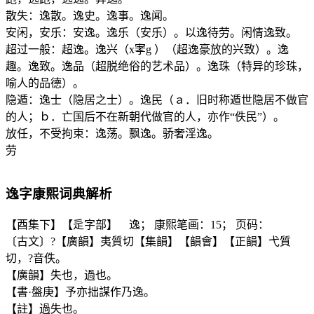
散失：逸散。逸史。逸事。逸闻。
安闲，安乐：安逸。逸乐（安乐）。以逸待劳。闲情逸致。
超过一般：超逸。逸兴（x宯g ）（超逸豪放的兴致）。逸
趣。逸致。逸品（超脱绝俗的艺术品）。逸珠（特异的珍珠，
喻人的品德）。
隐遁：逸士（隐居之士）。逸民（ａ．旧时称遁世隐居不做官
的人；ｂ．亡国后不在新朝代做官的人，亦作“佚民”）。
放任，不受拘束：逸荡。飘逸。骄奢淫逸。
劳
逸
字康熙词典解析
【酉集下】【辵字部】 逸； 康熙笔画：15； 页码：
〔古文〕?【廣韻】夷質切【集韻】【韻會】【正韻】弋質
切，?音佚。
【廣韻】失也，過也。
【書·盤庚】予亦拙謀作乃逸。
【註】過失也。