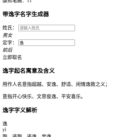
康熙笔画：
11
带
逸
字名字生成器
姓氏：
男
女
定字：
前
后
立即取名
逸
字起名寓意及含义
用作人名意指超越、安逸、舒适、闲情逸致之义；
意指开心快乐、文思俊逸、平安喜乐。
逸
字字义解析
逸
yì
跑，逃跑，逃逸。奔逸。