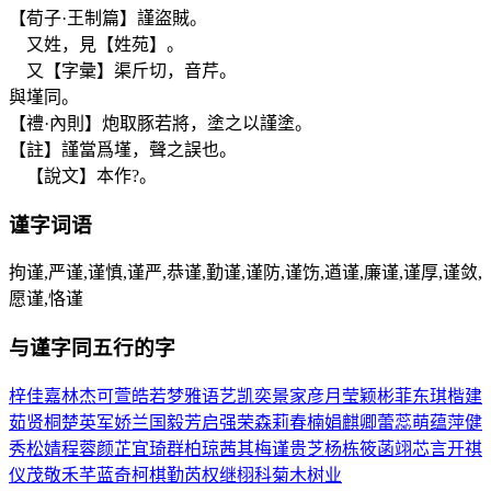
【荀子·王制篇】謹盜賊。
又姓，見【姓苑】。
又【字彙】渠斤切，音芹。
與墐同。
【禮·內則】炮取豚若將，塗之以謹塗。
【註】謹當爲墐，聲之誤也。
【說文】本作?。
谨
字词语
拘谨,严谨,谨慎,谨严,恭谨,勤谨,谨防,谨饬,遒谨,廉谨,谨厚,谨敛,
愿谨,恪谨
与
谨
字同五行的字
梓
佳
嘉
林
杰
可
萱
皓
若
梦
雅
语
艺
凯
奕
景
家
彦
月
莹
颖
彬
菲
东
琪
楷
建
茹
贤
桐
楚
英
军
娇
兰
国
毅
芳
启
强
荣
森
莉
春
楠
娟
麒
卿
蕾
蕊
萌
蕴
萍
健
秀
松
婧
程
蓉
颜
芷
宜
琦
群
柏
琼
茜
其
梅
谨
贵
芝
杨
栋
筱
菡
翊
芯
言
开
祺
仪
茂
敬
禾
芊
蓝
奇
柯
棋
勤
芮
权
继
栩
科
菊
木
树
业