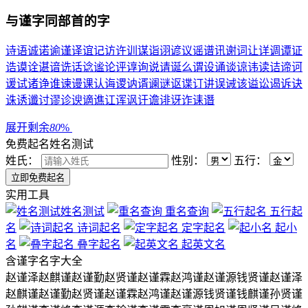
与
谨
字同部首的字
诗
语
诚
诺
谕
谨
译
谊
记
访
许
训
谋
诣
诩
谚
议
谣
谱
讯
谢
词
让
详
调
谭
证
诰
谟
诠
谌
谙
诜
话
谂
谧
论
评
谆
询
说
请
诞
么
谓
设
诵
谈
谅
讳
读
诘
谛
诃
谖
试
诸
诤
谁
谏
谩
课
认
诲
谡
讷
谞
谰
谜
讴
谍
订
讲
误
诫
该
谥
讼
谒
诉
诀
诛
诱
谶
讨
谬
诊
谀
谪
谯
讧
诨
讽
讦
谵
诽
讶
诈
诔
谮
展开剩余
80
%
免费起名
姓名测试
姓氏：
性别：
五行：
实用工具
姓名测试
重名查询
五行起
名
诗词起名
定字起名
起小
名
叠字起名
起英文名
含
谨
字名字大全
赵谨泽
赵麒谨
赵谨勤
赵贤谨
赵谨霖
赵鸿谨
赵谨源
钱贤谨
赵谨泽
赵麒谨
赵谨勤
赵贤谨
赵谨霖
赵鸿谨
赵谨源
钱贤谨
钱麒谨
孙贤谨