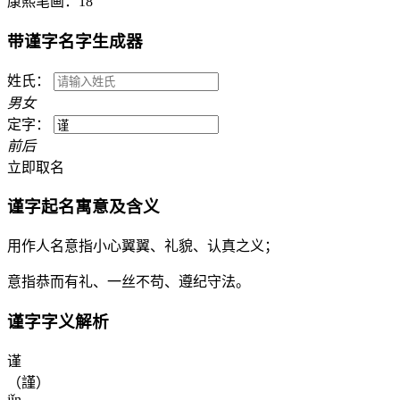
康熙笔画：
18
带
谨
字名字生成器
姓氏：
男
女
定字：
前
后
立即取名
谨
字起名寓意及含义
用作人名意指小心翼翼、礼貌、认真之义；
意指恭而有礼、一丝不苟、遵纪守法。
谨
字字义解析
谨
（謹）
jǐn