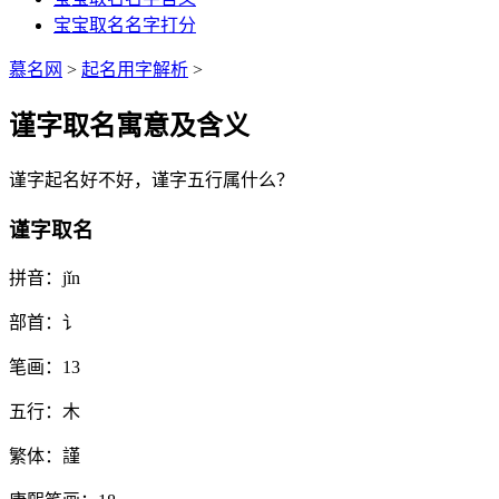
宝宝取名名字打分
慕名网
>
起名用字解析
>
谨字取名寓意及含义
谨
字起名好不好，
谨
字五行属什么？
谨字取名
拼音：
jǐn
部首：
讠
笔画：
13
五行：
木
繁体：
謹