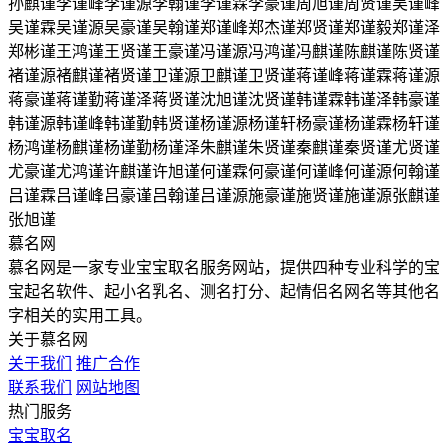
孙麒谨
李谨峰
李谨源
李翰谨
李谨霖
李豪谨
周旭谨
周贤谨
吴谨峰
吴谨霖
吴谨源
吴豪谨
吴翰谨
郑谨峰
郑杰谨
郑贤谨
郑谨毅
郑谨泽
郑彬谨
王鸿谨
王贤谨
王豪谨
冯谨源
冯鸿谨
冯麒谨
陈麒谨
陈贤谨
褚谨源
褚麒谨
褚贤谨
卫谨源
卫麒谨
卫贤谨
蒋谨峰
蒋谨霖
蒋谨源
蒋豪谨
蒋谨勤
蒋谨泽
蒋贤谨
沈旭谨
沈贤谨
韩谨霖
韩谨泽
韩豪谨
韩谨源
韩谨峰
韩谨勤
韩贤谨
杨谨源
杨谨轩
杨豪谨
杨谨霖
杨轩谨
杨鸿谨
杨麒谨
杨谨勤
杨谨泽
朱麒谨
朱贤谨
秦麒谨
秦贤谨
尤贤谨
尤豪谨
尤鸿谨
许麒谨
许旭谨
何谨霖
何豪谨
何谨峰
何谨源
何翰谨
吕谨霖
吕谨峰
吕豪谨
吕翰谨
吕谨源
施豪谨
施贤谨
施谨源
张麒谨
张旭谨
慕名网
慕名网是一家专业宝宝取名服务网站，提供四种专业科学的宝
宝起名软件、起小名乳名、测名打分、起情侣名网名等其他名
字相关的实用工具。
关于慕名网
关于我们
推广合作
联系我们
网站地图
热门服务
宝宝取名