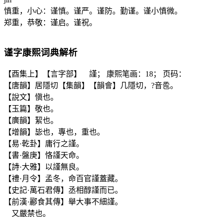
慎重，小心：谨慎。谨严。谨防。勤谨。谨小慎微。
郑重，恭敬：谨启。谨祝。
谨
字康熙词典解析
【酉集上】【言字部】 謹； 康熙笔画：18； 页码：
【唐韻】居隱切【集韻】【韻會】几隱切，?音卺。
【說文】愼也。
【玉篇】敬也。
【廣韻】絜也。
【增韻】毖也，專也，重也。
【易·乾卦】庸行之謹。
【書·盤庚】恪謹天命。
【詩·大雅】以謹無良。
【禮·月令】孟冬，命百官謹蓋藏。
【史記·萬石君傳】丞相醇謹而已。
【前漢·酈食其傳】舉大事不細謹。
又嚴禁也。