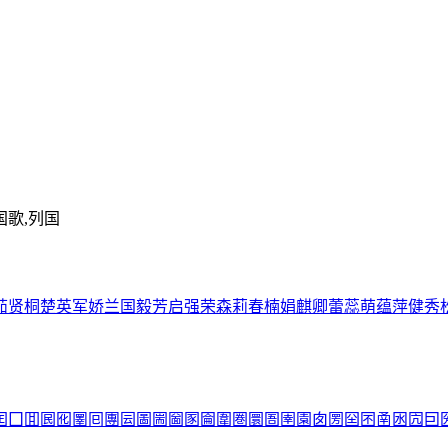
国歌,列国
茹
贤
桐
楚
英
军
娇
兰
国
毅
芳
启
强
荣
森
莉
春
楠
娟
麒
卿
蕾
蕊
萌
蕴
萍
健
秀
囯
囗
囬
囻
囮
圛
囘
團
囩
圖
圌
圙
圂
圇
圍
圏
圜
圄
圉
園
囱
圐
囶
囨
圅
囦
囥
囙