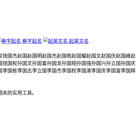
叠字起名
起英文名
权
钱国杰
赵国
赵国明
赵国杰
赵国皓
赵国耀
赵国文
赵国庆
赵国峰
赵
国
钱国权
孙国文
孙国富
孙国龙
孙国翔
孙国强
孙国兴
孙立国
孙国庆
国
李国栋
李国志
李立国
李国杰
李国权
李国清
李国庆
李国富
李国辉
相关的实用工具。