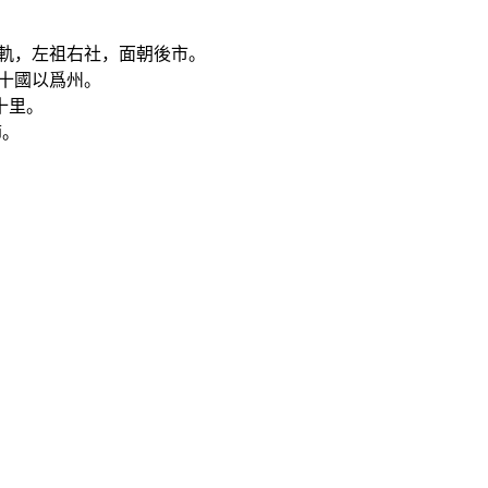
九軌，左祖右社，面朝後市。
十國以爲州。
十里。
節。