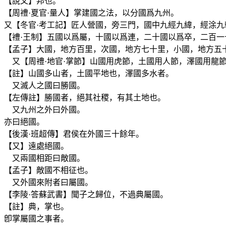
【說文】邦也。
【周禮·夏官·量人】掌建國之法，以分國爲九州。
又【冬官·考工記】匠人營國，旁三門，國中九經九緯，經涂
【禮·王制】五國以爲屬，十國以爲連，二十國以爲卒，二百一
【孟子】大國，地方百里，次國，地方七十里，小國，地方五
又【周禮·地官·掌節】山國用虎節，土國用人節，澤國用龍
【註】山國多山者，土國平地也，澤國多水者。
又滅人之國曰勝國。
【左傳註】勝國者，絕其社稷，有其土地也。
又九州之外曰外國。
亦曰絕國。
【後漢·班超傳】君侯在外國三十餘年。
【又】遠處絕國。
又兩國相距曰敵國。
【孟子】敵國不相征也。
又外國來附者曰屬國。
【李陵·答蘇武書】聞子之歸位，不過典屬國。
【註】典，掌也。
卽掌屬國之事者。