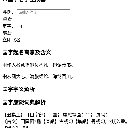
姓氏：
男
女
定字：
前
后
立即取名
国
字起名寓意及含义
用作人名意指抱负不凡、饱读诗书。
指宏图大志、满腹经纶、海纳百川。
国
字字义解析
国
字康熙词典解析
【丑集上】【囗字部】 國； 康熙笔画：11； 页码：
〔古文〕囗囶圀?䆐【唐韻】古或切【集韻】骨或切，?觥入聲