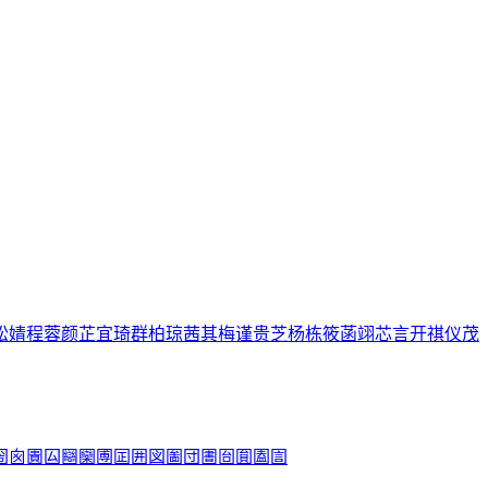
松
婧
程
蓉
颜
芷
宜
琦
群
柏
琼
茜
其
梅
谨
贵
芝
杨
栋
筱
菡
翊
芯
言
开
祺
仪
茂
圀
囪
圚
囜
圝
圞
圑
囸
囲
図
圗
団
圕
囼
圎
圔
圁