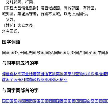
又城郭國，行國。
【宋程大昌備北邊對】漢西域諸國，有城郭國，有行國。
城郭國，築城爲守者，行國不立城，以馬上爲國也。
又姓。
【姓苑】太公之後。
齊有國氏，
国
字词语
国画,国外,王国,法国,故国,国家,国庆,国际,外国,祖国,英国,中国,
与
国
字同五行的字
梓
佳
嘉
林
杰
可
萱
皓
若
梦
雅
语
艺
凯
奕
景
家
彦
月
莹
颖
彬
菲
东
琪
楷
建
敬
禾
芊
蓝
奇
柯
棋
勤
芮
权
继
栩
科
菊
木
树
业
与
国
字同部首的字
国
园
圆
图
四
因
囡
团
圃
围
囿
回
固
圈
囧
困
國
囤
圊
囝
囹
囷
囟
囵
囚
囫
圓