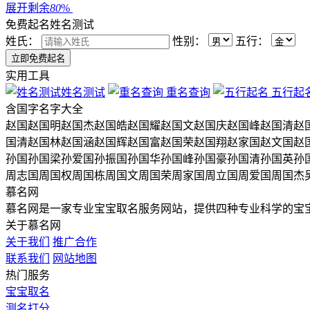
展开剩余
80
%
免费起名
姓名测试
姓氏：
性别：
五行：
实用工具
姓名测试
重名查询
五行起
含
国
字名字大全
赵国
赵国明
赵国杰
赵国皓
赵国耀
赵国文
赵国庆
赵国峰
赵国清
赵
国清
赵国林
赵国涵
赵国辉
赵国富
赵国荣
赵国翔
赵家国
赵文国
赵
孙国
孙国梁
孙爱国
孙振国
孙国华
孙国峰
孙国豪
孙国清
孙国英
孙
周志国
周国权
周国栋
周国文
周国荣
周家国
周立国
周爱国
周国杰
慕名网
慕名网是一家专业宝宝取名服务网站，提供四种专业科学的宝
关于慕名网
关于我们
推广合作
联系我们
网站地图
热门服务
宝宝取名
测名打分