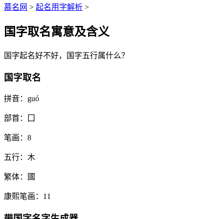
慕名网
>
起名用字解析
>
国字取名寓意及含义
国
字起名好不好，
国
字五行属什么？
国字取名
拼音：
guó
部首：
囗
笔画：
8
五行：
木
繁体：
國
康熙笔画：
11
带
国
字名字生成器