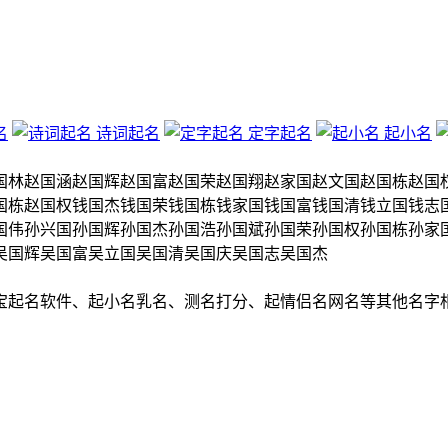
名
诗词起名
定字起名
起小名
国林
赵国涵
赵国辉
赵国富
赵国荣
赵国翔
赵家国
赵文国
赵国栋
赵国
国栋
赵国权
钱国杰
钱国荣
钱国栋
钱家国
钱国富
钱国清
钱立国
钱志
国伟
孙兴国
孙国辉
孙国杰
孙国浩
孙国斌
孙国荣
孙国权
孙国栋
孙家
吴国辉
吴国富
吴立国
吴国清
吴国庆
吴国志
吴国杰
宝起名软件、起小名乳名、测名打分、起情侣名网名等其他名字