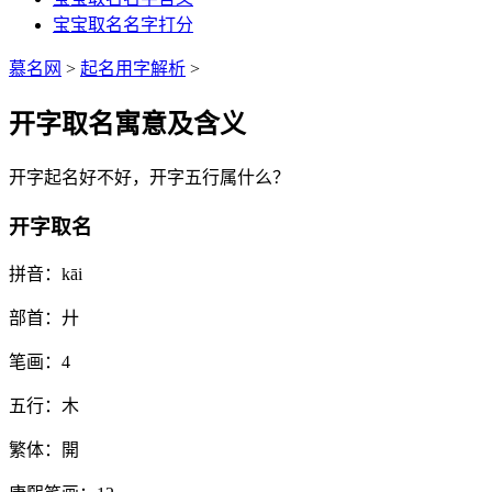
宝宝取名名字打分
慕名网
>
起名用字解析
>
开字取名寓意及含义
开
字起名好不好，
开
字五行属什么？
开字取名
拼音：
kāi
部首：
廾
笔画：
4
五行：
木
繁体：
開