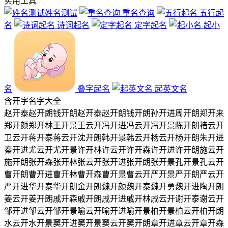
实用工具
姓名测试
重名查询
五行起
名
诗词起名
定字起名
起小
名
叠字起名
起英文名
含
开
字名字大全
赵开泰
赵开朗
钱开朗
赵开泰
赵开朗
钱开朗
孙开进
周开朗
郑开来
郑开颜
郑开林
王开景
王云开
冯开进
冯云开
冯开景
陈开朗
褚云开
卫云开
蒋开泰
蒋云开
沈开朗
韩开景
韩云开
杨云开
杨开朗
朱开进
秦开进
尤云开
尤开景
许开林
许云开
许开森
许开进
许开朗
施云开
施开朗
张开森
张开林
张云开
张开进
张开朗
张开景
孔开景
孔云开
曹开朗
曹开进
曹开林
曹开森
曹开景
曹云开
严开景
严开朗
严云开
严开进
华开泰
华开朗
金开朗
魏开颜
魏开泰
魏开勇
魏开进
陶开朗
姜云开
姜开朗
戚开森
戚开朗
戚开进
戚开林
戚云开
谢开泰
谢云开
邹开进
邹云开
邹开景
喻云开
喻开进
喻开景
柏开景
柏云开
柏开朗
水云开
水开景
窦开进
窦开景
窦云开
窦开朗
章开进
章云开
章开森