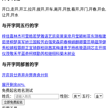
开口,走开,开工,拉开,拨开,开车,离开,开放,看开,开门,开春,开会,
让开,开水
与
开
字同五行的字
梓
佳
嘉
林
杰
可
萱
皓
若
梦
雅
语
艺
凯
奕
景
家
彦
月
莹
颖
彬
菲
东
琪
楷
建
茹
贤
桐
楚
英
军
娇
兰
国
毅
芳
启
强
荣
森
莉
春
楠
娟
麒
卿
蕾
蕊
萌
蕴
萍
健
秀
松
婧
程
蓉
颜
芷
宜
琦
群
柏
琼
茜
其
梅
谨
贵
芝
杨
栋
筱
菡
翊
芯
言
开
祺
仪
茂
敬
禾
芊
蓝
奇
柯
棋
勤
芮
权
继
栩
科
菊
木
树
业
与
开
字同部首的字
开
弈
异
廿
弄
弃
弁
弊
弆
弇
廾
弉
展开剩余
80
%
免费起名
姓名测试
姓氏：
性别：
五行：