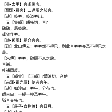
【書•太甲】旁求俊彥。
【爾雅•釋宮】二達謂之岐旁。
【註】岐旁，岐道旁出。
又【集韻】晡橫切，音?。
騯騯，馬盛貌。
或省作旁。
【詩•鄭風】駟介旁旁。
【疏】北山傳云：旁旁然不得已，則此言旁旁亦爲不得已之
義。
【朱傳】旁旁，馳驅不息之貌。
音崩。
叶補岡反。
又【韻會】【正韻】?蒲浪切，音傍。
【前漢•霍光傳】使者旁午。
【註】如淳曰：旁午，分布也。
師古曰：一縱一模爲旁午。
猶言交橫也。
又【莊子•齊物論】旁日月。