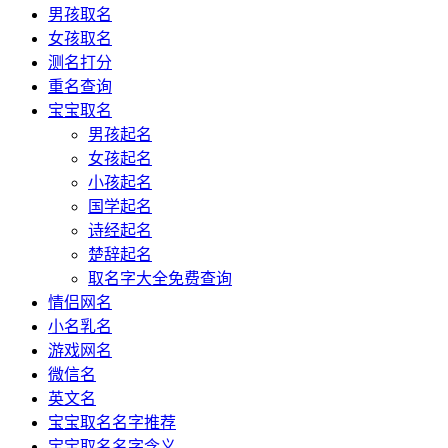
男孩取名
女孩取名
测名打分
重名查询
宝宝取名
男孩起名
女孩起名
小孩起名
国学起名
诗经起名
楚辞起名
取名字大全免费查询
情侣网名
小名乳名
游戏网名
微信名
英文名
宝宝取名名字推荐
宝宝取名名字含义