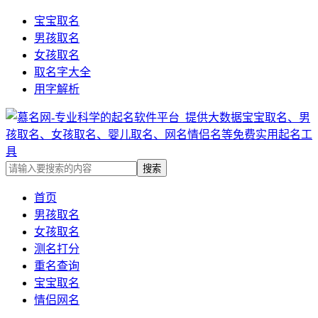
宝宝取名
男孩取名
女孩取名
取名字大全
用字解析
首页
男孩取名
女孩取名
测名打分
重名查询
宝宝取名
情侣网名