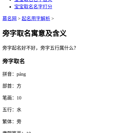
宝宝取名名字打分
慕名网
>
起名用字解析
>
旁字取名寓意及含义
旁
字起名好不好，
旁
字五行属什么？
旁字取名
拼音：
páng
部首：
方
笔画：
10
五行：
水
繁体：
旁