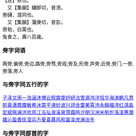
【註】依也。
又【集韻】鋪郞切，音滂。
旁礴，混同也。
又【集韻】蒲庚切，音彭。
旁勃，白蒿也。
兔食之，壽八百歲。
旁
字词语
两旁,偏旁,旁边,路旁,旁骛,旁观,旁及,形旁,声旁,近旁,旁门,一旁,
旁落,旁人
与
旁
字同五行的字
子
泽
文
雨
一
浩
涵
沐
博
云
熙
霖
雯
妤
妍
洁
雪
源
鸿
洋
恒
华
海
涛
鹏
凡
慧
航
豪
潇
霞
露
敏
希
冰
霏
平
清
妙
波
兴
润
含
雷
美
霄
沛
永
翰
福
淳
红
淇
淼
宏
斌
佩
澜
洪
欢
凤
江
泓
弘
淑
溪
泉
霈
霜
鸣
汐
朋
汉
洲
米
帆
忻
洛
凌
惠
灏
雄
沁
盈
香
民
滢
兵
方
曼
喜
慕
风
和
富
浚
虎
渊
治
冬
与
旁
字同部首的字