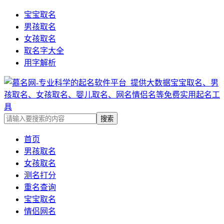
宝宝取名
男孩取名
女孩取名
取名字大全
用字解析
首页
男孩取名
女孩取名
测名打分
重名查询
宝宝取名
情侣网名