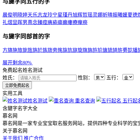
与
旔
字同五行的字
晨
俊
明
晓
婷
天
乐
志
龙
玲
宁
星
瑾
丹
旭
辉
哲
瑶
灵
娜
昕
晴
振
曦
媛
夏
德
礼
熠
显
晖
男
熹
念
臻
痙
痶
瘉
瘍
瘺
瘻
療
癉
癆
与
旔
字同部首的字
方
旖
施
旅
旎
旌
旃
於
族
旒
旁
旄
旐
斻
旞
旋
旗
旆
斿
斺
旇
旈
旑
旂
旉
旕
旙
展开剩余
80
%
免费起名
姓名测试
姓氏：
性别：
五行：
实用工具
姓名测试
重名查询
五行起
含
旔
字名字大全
慕名网
慕名网是一家专业宝宝取名服务网站，提供四种专业科学的宝
关于慕名网
关于我们
推广合作