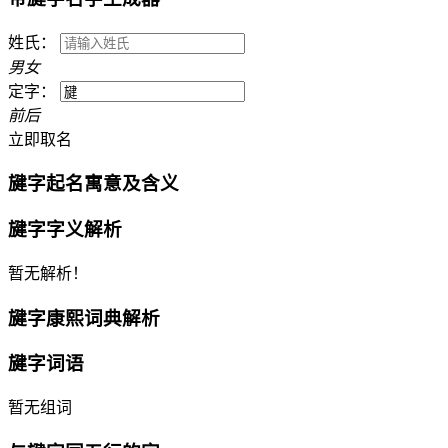
姓氏：
男
女
定字：
前
后
立即取名
旔
字起名寓意及含义
旔
字字义解析
暂无解析！
旔
字康熙词典解析
旔
字词语
暂无组词