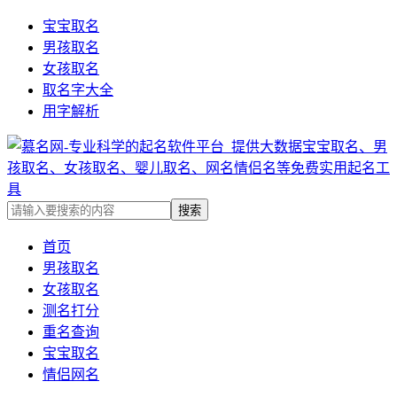
宝宝取名
男孩取名
女孩取名
取名字大全
用字解析
首页
男孩取名
女孩取名
测名打分
重名查询
宝宝取名
情侣网名