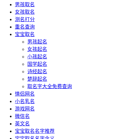
男孩取名
女孩取名
测名打分
重名查询
宝宝取名
男孩起名
女孩起名
小孩起名
国学起名
诗经起名
楚辞起名
取名字大全免费查询
情侣网名
小名乳名
游戏网名
微信名
英文名
宝宝取名名字推荐
宝宝取名名字含义