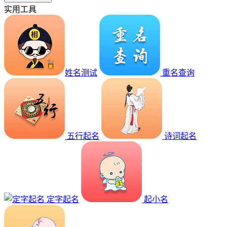
实用工具
姓名测试
重名查询
五行起名
诗词起名
定字起名
起小名