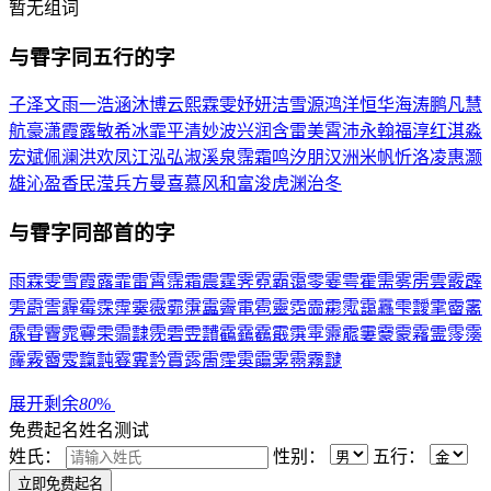
暂无组词
与
雸
字同五行的字
子
泽
文
雨
一
浩
涵
沐
博
云
熙
霖
雯
妤
妍
洁
雪
源
鸿
洋
恒
华
海
涛
鹏
凡
慧
航
豪
潇
霞
露
敏
希
冰
霏
平
清
妙
波
兴
润
含
雷
美
霄
沛
永
翰
福
淳
红
淇
淼
宏
斌
佩
澜
洪
欢
凤
江
泓
弘
淑
溪
泉
霈
霜
鸣
汐
朋
汉
洲
米
帆
忻
洛
凌
惠
灏
雄
沁
盈
香
民
滢
兵
方
曼
喜
慕
风
和
富
浚
虎
渊
治
冬
与
雸
字同部首的字
雨
霖
雯
雪
霞
露
霏
雷
霄
霈
霜
震
霆
霁
霓
霸
霭
零
霎
雩
霍
需
雾
雳
雲
霰
霹
雱
霨
霅
霾
霉
霂
霪
霙
霺
霩
霮
靁
霽
電
雹
靈
霑
霝
霦
霐
靄
靐
雫
靉
雮
霤
霱
霡
雸
靌
雿
靊
雬
霘
霴
霃
雼
雴
靅
靍
靎
靏
霵
霟
雽
靋
霢
霋
靀
霥
霿
霊
霗
霶
霳
霚
霫
雭
霼
霕
霯
霬
霒
霣
霠
霌
霔
雵
霷
雺
霛
霧
靆
展开剩余
80
%
免费起名
姓名测试
姓氏：
性别：
五行：