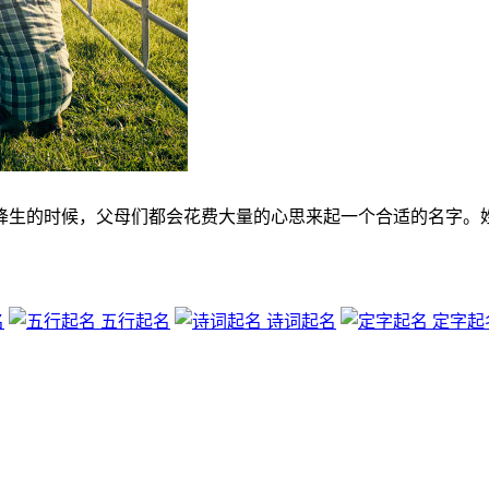
生的时候，父母们都会花费大量的心思来起一个合适的名字。姓名
名
五行起名
诗词起名
定字起