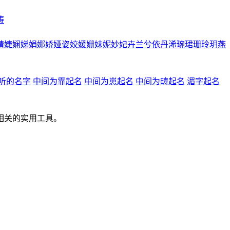
涛
婧
婕
娴
娣
娟
娜
娇
娅
姿
姣
媛
姗
妹
妮
妙
妃
卉
兰
兮
依
丹
浠
琬
珺
珊
玲
玥
燕
听的名字
中间为霏起名
中间为崽起名
中间为畴起名
湄字起名
相关的实用工具。