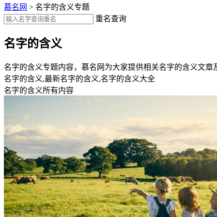
慕名网
> 名字的含义专题
重名查询
名字的含义
名字的含义专题内容，慕名网为大家提供相关名字的含义文章
名字的含义,最新名字的含义,名字的含义大全
名字的含义所有内容