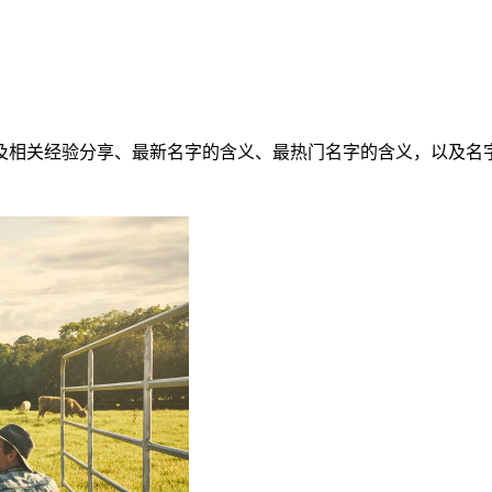
及相关经验分享、最新名字的含义、最热门名字的含义，以及名