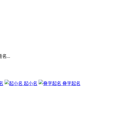
...
名
起小名
叠字起名