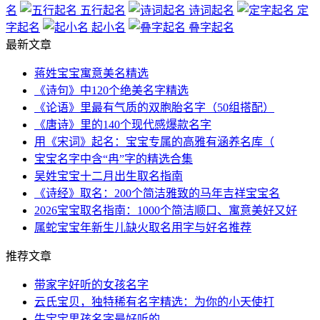
名
五行起名
诗词起名
定
字起名
起小名
叠字起名
最新文章
蒋姓宝宝寓意美名精选
《诗句》中120个绝美名字精选
《论语》里最有气质的双胞胎名字（50组搭配）
《唐诗》里的140个现代感爆款名字
用《宋词》起名：宝宝专属的高雅有涵养名库（
宝宝名字中含“冉”字的精选合集
吴姓宝宝十二月出生取名指南
《诗经》取名：200个简洁雅致的马年吉祥宝宝名
2026宝宝取名指南：1000个简洁顺口、寓意美好又好
属蛇宝宝年新生儿缺火取名用字与好名推荐
推荐文章
带家字好听的女孩名字
云氏宝贝，独特稀有名字精选：为你的小天使打
牛宝宝男孩名字最好听的