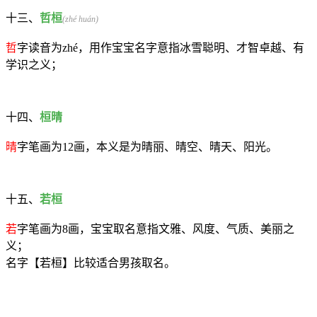
十三、
哲桓
(zhé huán)
哲
字读音为zhé，用作宝宝名字意指冰雪聪明、才智卓越、有
学识之义；
十四、
桓晴
晴
字笔画为12画，本义是为晴丽、晴空、晴天、阳光。
十五、
若桓
若
字笔画为8画，宝宝取名意指文雅、风度、气质、美丽之
义；
名字【若桓】比较适合男孩取名。