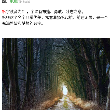
四、
帆桓
(fān huán)
帆
字读音为fān，字义有布篷、勇敢、壮志之意。
帆桓这个名字非常优美，寓意着扬帆起航、前途无限，是一个
充满希望和梦想的名字。