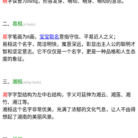
萌
字读音为méng，形容发芽、萌动、萌芽、萌动的意思。
二、
易桓
(yì huán)
易
字笔画为8画，
宝宝取名
意指守信、平易近人之义；
易桓这个名字，简洁明快，寓意深远，彰显出主人公的聪明才
智和坚定意志。它不仅仅是一个名字，更是一种品格和人生态
度的象征。
三、
湘桓
(xiāng huán)
湘
字字型结构为左中右结构，字义可延伸为湘云、湘莲、湘
竹、湘江等。
湘桓这个名字非常优美，充满了浓郁的文化气息，让人不由得
想起了湖南的美丽风景。