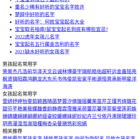
重名少稀有好听的宝宝名字姓许
楚辞中好听的名字
好听的名字：何姓宝宝起名大全
宝宝取名指南!鼠宝宝起名到底有哪些宜忌?
2022虎年女孩儿名字
宝宝起名五行属金吉利的名字
2021缺水好听的女孩名字
男孩起名常用字
荣
景
杰
凡
浩
前
华
泽
天
文
云
诚
林
博
豪
宇
瑞
航
皓
佑
超
轩
远
金
鑫
铭
亮
枫
贤
锦
阳
霖
鸿
鹏
龙
志
东
乐
书
伟
俊
凯
安
家
平
彬
源
恒
意
承
新
明
星
洋
海
涛
女孩起名常用字
萱
妍
妤
婷
怡
雯
茹
颖
茜
晴
菡
梦
蓉
汐
倩
璇
瑶
馨
茉
苗
芹
芷
瑾
芳
绮
璐
花
甜
芬
芊
艳
美
筱
蝶
馥
香
韵
静
霞
霏
霈
雅
采
荷
蕾
蕊
蔓
萍
菲
菊
莹
莲
莉
姝
婵
婧
婕
娴
娣
娟
娜
娇
娅
姿
姣
媛
姗
妹
妮
妙
妃
卉
兰
兮
依
丹
浠
琬
珺
珊
玲
玥
燕
漫
滢
湉
淑
瑄
槿
梅
杏
朵
曼
旖
悠
彩
宛
嫣
相关推荐
罗姓霸气男孩名字
钱姓男孩名字
中间为勋起名
吕姓女孩名字