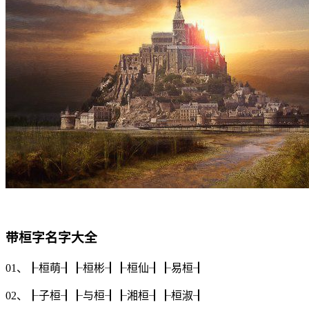
带桓字名字大全
01、┠
桓萌
┨┠
桓彬
┨┠
桓仙
┨┠
易桓
┨
02、┠
子桓
┨┠
与桓
┨┠
湘桓
┨┠
桓淑
┨