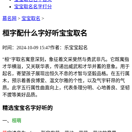
宝宝取名名字打分
慕名网
>
宝宝取名
>
桓字配什么字好听宝宝取名
时间：2024-10-09 15:47
作者：乐宝宝起名
"桓"字取名寓意深刻，象征着文采斐然与勇武非凡。它既寓指
才华横溢，又关联华表，传递出威武和才华并蓄的意象。用于
起名，寄望孩子展现出恒久不息的才智与坚毅品格。在五行属
木，预示着善良博爱、温文尔雅的个性，以及气宇轩昂的气
质。此字五行属性曲直向上，代表条理分明、心地善良、坚韧
不拔等美好品质。
精选宝宝名字好听的
一、
桓萌