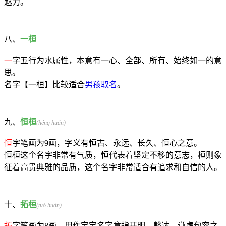
魅力。
八、
一桓
一
字五行为水属性，本意有一心、全部、所有、始终如一的意
思。
名字【一桓】比较适合
男孩取名
。
九、
恒桓
(héng huán)
恒
字笔画为9画，字义有恒古、永远、长久、恒心之意。
恒桓这个名字非常有气质，恒代表着坚定不移的意志，桓则象
征着高贵典雅的品质，这个名字非常适合有追求和自信的人。
十、
拓桓
(tuò huán)
拓
字笔画为8画，用作宝宝名字意指开明、豁达、谦虚包容之