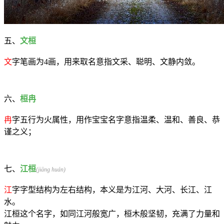
五、
文桓
文
字笔画为4画，用来取名意指文采、聪明、文静内敛。
六、
桓冉
冉
字五行为火属性，用作宝宝名字意指温柔、温和、善良、恭
谨之义；
七、
江桓
(jiāng huán)
江
字字型结构为左右结构，本义是为江河、大河、长江、江
水。
江桓这个名字，如同江河般宽广，桓木般坚韧，充满了力量和