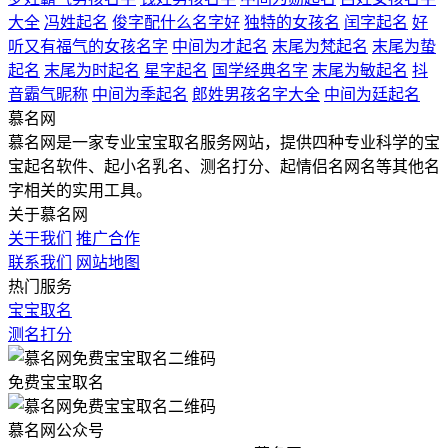
大全
冯姓起名
俊字配什么名字好
独特的女孩名
闰字起名
好
听又有福气的女孩名字
中间为才起名
末尾为梵起名
末尾为蛰
起名
末尾为时起名
星字起名
国学经典名字
末尾为敏起名
抖
音霸气昵称
中间为季起名
郎姓男孩名字大全
中间为廷起名
慕名网
慕名网是一家专业宝宝取名服务网站，提供四种专业科学的宝
宝起名软件、起小名乳名、测名打分、起情侣名网名等其他名
字相关的实用工具。
关于慕名网
关于我们
推广合作
联系我们
网站地图
热门服务
宝宝取名
测名打分
免费宝宝取名
慕名网公众号