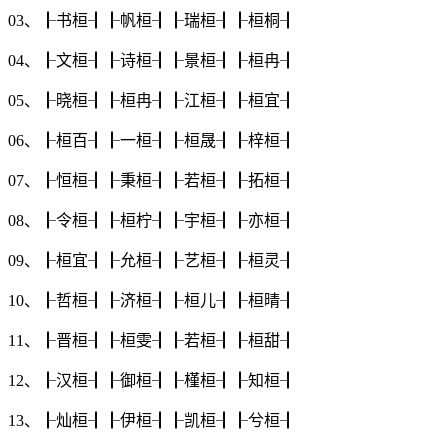
03、┠
书桓
┨┠
帆桓
┨┠
瑞桓
┨┠
桓桐
┨
04、┠
文桓
┨┠
诗桓
┨┠
景桓
┨┠
桓冉
┨
05、┠
晓桓
┨┠
桓冉
┨┠
江桓
┨┠
桓宜
┨
06、┠
桓百
┨┠
一桓
┨┠
桓晟
┨┠
梓桓
┨
07、┠
恒桓
┨┠
秉桓
┨┠
若桓
┨┠
拓桓
┨
08、┠
令桓
┨┠
桓柠
┨┠
宇桓
┨┠
亦桓
┨
09、┠
桓宜
┨┠
允桓
┨┠
艺桓
┨┠
桓灵
┨
10、┠
哲桓
┨┠
济桓
┨┠
桓儿
┨┠
桓晴
┨
11、┠
晋桓
┨┠
桓雯
┨┠
若桓
┨┠
桓甜
┨
12、┠
汉桓
┨┠
御桓
┨┠
槿桓
┨┠
知桓
┨
13、┠
灿桓
┨┠
伊桓
┨┠
凯桓
┨┠
兮桓
┨