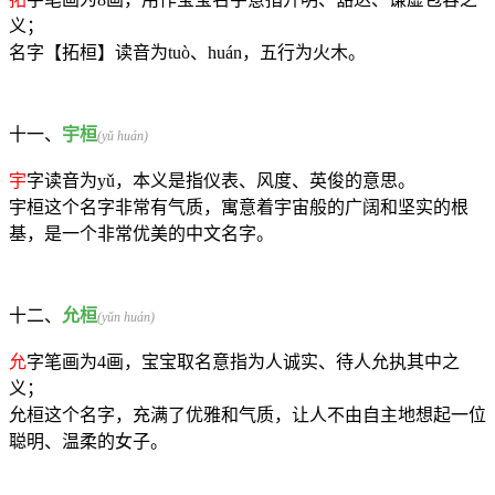
义；
名字【拓桓】读音为tuò、huán，五行为
火
木
。
十一、
宇桓
(yǔ huán)
宇
字读音为yǔ，本义是指仪表、风度、英俊的意思。
宇桓这个名字非常有气质，寓意着宇宙般的广阔和坚实的根
基，是一个非常优美的中文名字。
十二、
允桓
(yǔn huán)
允
字笔画为4画，宝宝取名意指为人诚实、待人允执其中之
义；
允桓这个名字，充满了优雅和气质，让人不由自主地想起一位
聪明、温柔的女子。