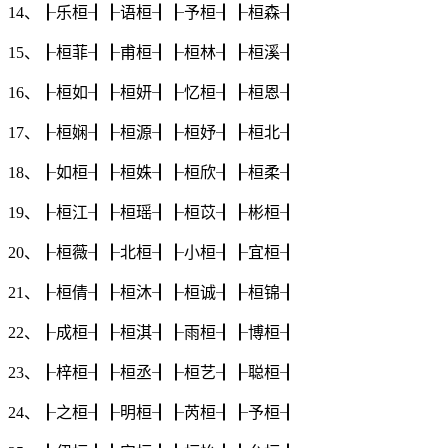
14、┠
乐桓
┨┠
语桓
┨┠
予桓
┨┠
桓森
┨
15、┠
桓菲
┨┠
甫桓
┨┠
桓林
┨┠
桓溪
┨
16、┠
桓如
┨┠
桓妍
┨┠
忆桓
┨┠
桓恩
┨
17、┠
桓娴
┨┠
桓源
┨┠
桓妤
┨┠
桓北
┨
18、┠
如桓
┨┠
桓姝
┨┠
桓欣
┨┠
桓柔
┨
19、┠
桓江
┨┠
桓瑶
┨┠
桓苡
┨┠
彬桓
┨
20、┠
桓薇
┨┠
北桓
┨┠
小桓
┨┠
宜桓
┨
21、┠
桓倩
┨┠
桓沐
┨┠
桓诚
┨┠
桓锦
┨
22、┠
成桓
┨┠
桓淇
┨┠
雨桓
┨┠
博桓
┨
23、┠
梓桓
┨┠
桓丞
┨┠
桓艺
┨┠
聪桓
┨
24、┠
之桓
┨┠
明桓
┨┠
芮桓
┨┠
予桓
┨