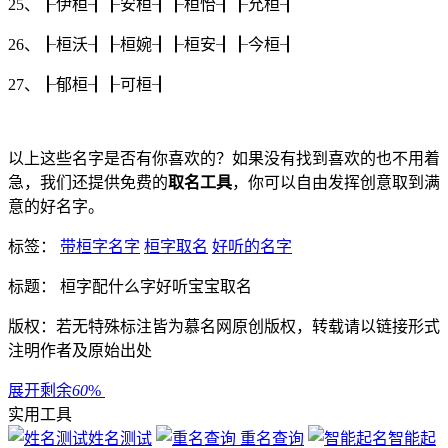
25、┠
伊桓
┨┠
安桓
┨┠
桓怡
┨┠
允桓
┨
26、┠
桓沃
┨┠
桓婉
┨┠
桓安
┨┠
今桓
┨
27、┠
郁桓
┨┠
可桓
┨
以上这些名字是否有你喜欢的？如果没有找到喜欢的也不用着
急，我们还提供免费的
取名工具
，你可以自由发挥创意取到满
意的好名字。
标签：
带桓字名字
桓字取名
好听的名字
标题： 桓字配什么字好听宝宝取名
版权：若无特殊标注皆为慕名网原创版权，转载请以链接形式
注明作者及原始出处
展开剩余
60
%
实用工具
姓名测试
重名查询
智能起