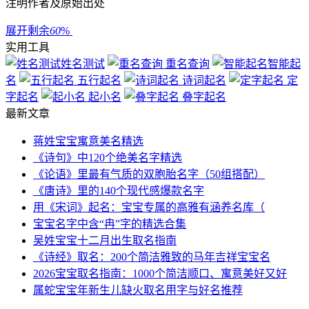
注明作者及原始出处
展开剩余
60
%
实用工具
姓名测试
重名查询
智能起
名
五行起名
诗词起名
定
字起名
起小名
叠字起名
最新文章
蒋姓宝宝寓意美名精选
《诗句》中120个绝美名字精选
《论语》里最有气质的双胞胎名字（50组搭配）
《唐诗》里的140个现代感爆款名字
用《宋词》起名：宝宝专属的高雅有涵养名库（
宝宝名字中含“冉”字的精选合集
吴姓宝宝十二月出生取名指南
《诗经》取名：200个简洁雅致的马年吉祥宝宝名
2026宝宝取名指南：1000个简洁顺口、寓意美好又好
属蛇宝宝年新生儿缺火取名用字与好名推荐