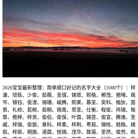
2026宝宝最新整理：简单顺口好记的名字大全（1000个）：梓
潼、培铄、少俊、茹薇、圣熠、锦恩、熙楷、郴茂、菀晴、佩
岑、锦钰、俊澄、锦珊、峻腾、熙莱、慕荃、奕科、楷狄、茵
恩、礼桢、若柳、茹桐、佩南、思圣、仕衡、程俊、祎锦、楷
章、菀婷、梓贤、俊伯、俊俣、叶茵、锦昱、俊宣、腾逸、圣
威、梓瑞、俊旋、景科、梓柔、梓荆、粤茹、锦晗、兢楷、婧
茹、梓辰、朔旗、语茵、悦锦、茂华、致蓓、圣然、俊然、皓