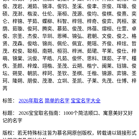
俊、茂岩、湘茹、锦泽、俊钧、圣溪、俊聿、宗俊、珲壕、俊
硕、茂澍、楷浚、仕伦、渐桓、茂源、俊均、俊棋、俊熹、奕
仑、梓锦、芋茹、蝶柳、科智、梓翎、梓奇、俊弈、芮桓、家
荫、茹璇、俊珂、腾奕、慕茹、俊茂、炜蓓、熠桓、仕萱、卓
俊、宗圣、杰俊、华圳、恩稀、锦弘、君朝、文俊、俊之、格
贤、茂森、俊晗、锦尚、佩伦、佩宜、菀瑶、齐俊、梓炫、哲
茂、权俊、聪桓、南朔、桓羽、梓洲、茹珺、芊茉、俊仕、梓
萌、锦棠、沅俊、芊皓、凡茹、俊怀、思科、琪茹、子芊、槿
佚、圣颜、梓煌、翊楷、圣茂、云朔、楷宁、闽莱、钰锦、俊
坛、朔旻、朝凯、梓珂、圣钦、圣棋、壬楷、锦源、弈锦、圣
珂、隆朔、朋俊、茂澄、立圳、圣凯、子莱、先茂、仕博、梓
芮
标签：
2026年取名
简单的名字
宝宝名字大全
标题： 2026宝宝取名指南：1000个简洁顺口、寓意美好又好
记的名字
版权：若无特殊标注皆为慕名网原创版权，转载请以链接形式