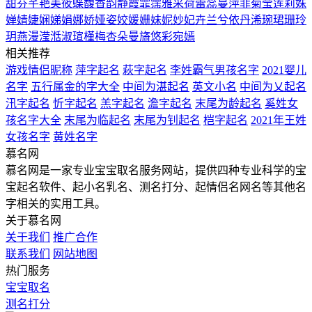
甜
芬
芊
艳
美
筱
蝶
馥
香
韵
静
霞
霏
霈
雅
采
荷
蕾
蕊
蔓
萍
菲
菊
莹
莲
莉
姝
婵
婧
婕
娴
娣
娟
娜
娇
娅
姿
姣
媛
姗
妹
妮
妙
妃
卉
兰
兮
依
丹
浠
琬
珺
珊
玲
玥
燕
漫
滢
湉
淑
瑄
槿
梅
杏
朵
曼
旖
悠
彩
宛
嫣
相关推荐
游戏情侣昵称
萍字起名
萩字起名
李姓霸气男孩名字
2021婴儿
名字
五行属金的字大全
中间为湛起名
英文小名
中间为乂起名
汛字起名
忻字起名
羔字起名
澹字起名
末尾为龄起名
奚姓女
孩名字大全
末尾为临起名
末尾为钊起名
桤字起名
2021年王姓
女孩名字
黄姓名字
慕名网
慕名网是一家专业宝宝取名服务网站，提供四种专业科学的宝
宝起名软件、起小名乳名、测名打分、起情侣名网名等其他名
字相关的实用工具。
关于慕名网
关于我们
推广合作
联系我们
网站地图
热门服务
宝宝取名
测名打分