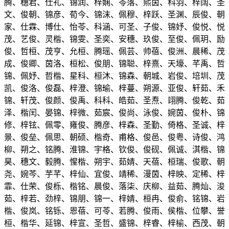
腾、穗君、仕礼、锦润、梓娴、苓落、熙茵、科羽、梓阔、圣
文、俊朝、锦彦、荀今、锦沫、佩穆、梓跃、圣渊、辰俊、朝
家、仕霖、博仕、怡苓、科涵、可圣、子俊、锦妤、俊悦、悦
茂、艺俊、灵楷、锦雯、圣奕、安穗、玖俊、至俊、佩玥、励
俊、哲桓、茂亨、允桓、腾瑶、佩芸、帅蓓、俊洲、晨稀、茂
成、俊卿、茵洛、桓松、俊朋、锦聪、梓熹、天壕、芊禹、哲
锦、佩妤、哲楷、星科、桓沐、锦森、朝城、岩俊、培圳、茂
凯、俊洛、俊磊、梓澄、锦瑜、梓蔓、朔源、亚俊、轩茹、禾
锦、轩茂、俊颜、俊禹、科科、皓茹、圣焘、翊腾、俊乾、茹
泽、楷闰、晏锦、梓微、茹宸、俊尚、泳俊、婉茵、俊朴、锦
修、梓铉、佩零、雍俊、腾彦、梓森、圣勤、倚格、圣诚、梓
景、俊垒、佩思、朝硕、楷奇、甫格、俊邑、俊粤、诗俊、鸿
柳、朔之、铭腾、淮锦、宇格、钦俊、俊砚、佩诚、淇楷、锦
昊、穗文、毅腾、惺楷、朔宇、茹婧、天蓓、桓瑞、俊歌、朝
尧、婉芩、芋芊、梓仙、宜俊、靖稀、漫茵、梓映、定稀、梓
霏、仕荣、俊栎、楷铭、晨俊、落柒、庆柳、益茹、腾灿、浚
茹、梓若、劲梓、锦朋、锦一、梓婧、桓冉、俊俞、铭锦、岩
楷、俊岚、铭铄、恩蓓、可苓、若腾、俊雨、侯楷、位攀、誉
桓、楷华、延锦、梓宣、圣哲、盛锦、梓睿、梓榆、西茂、朝