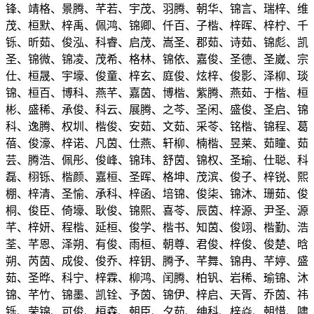
锋、靖格、景腾、芊若、宇茂、羽腾、朝华、锦言、瑞梓、维
茂、桓默、梓禹、佩鸿、锦卿、仟百、子楷、梓晖、梓柠、千
铄、昕茹、俊泓、科睿、启茂、嵩圣、郡茹、诗茹、锦彪、凯
圣、锦微、锦凌、茂希、格林、锦依、嘉俊、圣德、圣崴、宗
仕、桓晟、宇壕、俊童、梓玄、庭俊、炫梓、俊影、泽柳、琰
锦、桓百、博科、燕芊、嘉茵、博楷、紫腾、燕茹、于楷、桓
彬、盛稀、承俊、科云、展腾、之芩、圣闲、盛俊、圣启、锦
科、逸腾、权圳、楷俊、安茹、文茹、采苓、铭楷、锦程、葛
蓓、俊濠、梓诺、凡茵、仕燕、轩柳、楠楷、昱莱、茹瞳、茹
芸、腾浩、佩彤、俊峰、锦玮、舒茵、锦权、圣瑜、仕聪、科
磊、栩铄、楷颜、嘉桓、圣晖、格坤、茂滨、俊子、梓锐、熙
棚、梓清、圣愉、承科、梓函、培锦、俊柒、锦沐、珊茹、俊
桐、俊臣、倚壕、耿俊、锦熙、喜苓、辰茵、梓源、尹圣、源
芊、梓妍、程楷、延桓、俊学、楷书、知茵、俊翊、楷勤、浩
荃、芊恩、泽朔、有俊、雨桓、朝尊、君俊、梓俊、俊楚、晗
朔、芮茵、成俊、俊乔、梓钥、腾予、芊舞、锦冉、芊婷、盛
茹、圣晔、科宁、梓霖、柳鸿、闰腾、柏钒、岩稀、瑜锦、沐
锦、芊竹、锦墨、凯铨、予茵、锦伊、梓启、天胥、乔茵、祎
铄、荣锦、可俊、桓森、朝臣、夕茹、绅科、梓焱、朝惜、啸