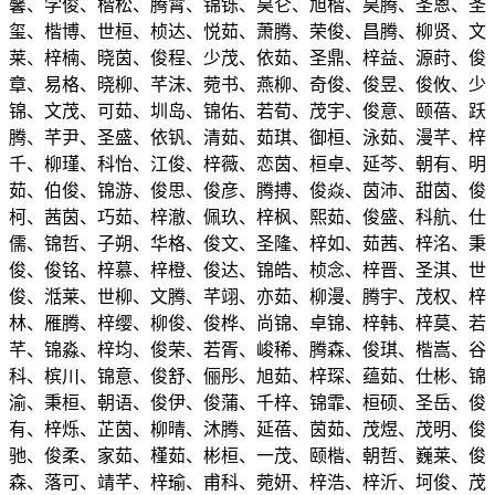
馨、学俊、楷松、腾霄、锦铄、昊仑、旭楷、昊腾、圣恩、圣
玺、楷博、世桓、桢达、悦茹、萧腾、荣俊、昌腾、柳贤、文
莱、梓楠、晓茵、俊程、少茂、依茹、圣鼎、梓益、源莳、俊
章、易格、晓柳、芊沫、菀书、燕柳、奇俊、俊昱、俊攸、少
锦、文茂、可茹、圳岛、锦佑、若荀、茂宇、俊意、颐蓓、跃
腾、芊尹、圣盛、依钒、清茹、茹琪、御桓、泳茹、漫芊、梓
千、柳瑾、科怡、江俊、梓薇、恋茵、桓卓、延芩、朝有、明
茹、伯俊、锦游、俊思、俊彦、腾搏、俊焱、茵沛、甜茵、俊
柯、茜茵、巧茹、梓澈、佩玖、梓枫、熙茹、俊盛、科航、仕
儒、锦哲、子朔、华格、俊文、圣隆、梓如、茹茜、梓洺、秉
俊、俊铭、梓慕、梓橙、俊达、锦皓、桢念、梓晋、圣淇、世
俊、湉莱、世柳、文腾、芊翊、亦茹、柳漫、腾宇、茂权、梓
林、雁腾、梓缨、柳俊、俊桦、尚锦、卓锦、梓韩、梓莫、若
芊、锦淼、梓均、俊荣、若胥、峻稀、腾森、俊琪、楷嵩、谷
科、槟川、锦意、俊舒、俪彤、旭茹、梓琛、蕴茹、仕彬、锦
渝、秉桓、朝语、俊伊、俊蒲、千梓、锦霏、桓硕、圣岳、俊
有、梓烁、芷茵、柳晴、沐腾、延蓓、茵茹、茂煜、茂明、俊
驰、俊柔、家茹、槿茹、彬桓、一茂、颐楷、朝哲、巍莱、俊
森、落可、靖芊、梓瑜、甫科、菀妍、梓浩、梓沂、坷俊、茂