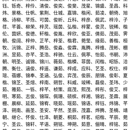
钰、铄奇、梓伶、清俊、俊奕、俊斐、茂星、锦盛、圣昌、科
炜、景格、仕帆、紫荆、仕城、嘉锦、楷闲、茹凌、朝倚、旭
格、诗柳、芊烁、可茵、俊昕、丘科、梓彦、佩武、梓泠、子
荏、芊荟、柳荣、梓灵、瑶茵、弘楷、梓蒙、俊灵、锐稀、楷
伦、茵妍、俊德、轩楷、俊胤、梓欣、俊亚、倩茹、茂茹、霁
朝、俊阔、梓仲、芷芊、梓荃、楷君、菀莹、缘茹、善楷、桓
牧、沅锦、正梓、腾岳、俊淼、俊霖、胤腾、梓维、茂彬、棚
洲、昱茹、亦芊、圣浩、梓驰、仕云、佩葶、怡茹、书朝、沛
朝、明圣、诚锦、锦川、薇茹、楷模、菲茵、闰楷、昭铄、洽
腾、衡仕、涵俊、梓遥、谦茹、梓成、应科、艺圣、权仕、梓
瑄、蓓娜、锦奉、圣涵、弘俊、弈茂、俊辰、朋锦、俊彰、夏
楷、锦芝、圣煊、梓南、朔哲、科威、竣稀、磊俊、圣玮、少
茹、雅茹、一铄、梓芊、桢策、庭茂、熙茂、梓彤、俊艾、梓
明、寒茹、志俊、锦琛、佩珊、硕槟、梓湘、锦岩、圣霖、展
棚、晨柳、延茹、锦宥、晓茹、瑶茹、锦语、梓钰、炜锦、芊
泽、朔南、画圣、圣安、芊然、圣辰、茂嘉、烨腾、圣楠、靖
朝、继仑、怀俊、仕泽、朝菱、桐茹、梓茗、绍楷、芊辰、菀
宁、圣云、锦轩、芊语、朔铭、坤朔、茹意、俪晴、梓铭、茹