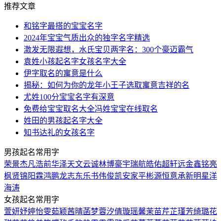
推荐文章
和铭字最搭的宝宝名字
2024年宝宝气质出众的独字名字精选
激发无限遐想，水氏宝贝两字名：300个豪迈霸气
袁姓小孩起名字女孩名字大全
伊字取名的寓意是什么
揭秘：如何为你的龙年小王子选取寓意吉祥的名
尤姓100分宝宝名字有深意
免费给宝宝取名大全冯姓宝宝在线取名
姓田的男孩起名字大全
知书达礼的女孩名字
男孩起名常用字
荣
景
杰
凡
浩
前
华
泽
天
文
云
诚
林
博
豪
宇
瑞
航
皓
佑
超
轩
远
金
鑫
铭
亮
枫
贤
锦
阳
霖
鸿
鹏
龙
志
东
乐
书
伟
俊
凯
安
家
平
彬
源
恒
意
承
新
明
星
洋
海
涛
女孩起名常用字
萱
妍
妤
婷
怡
雯
茹
颖
茜
晴
菡
梦
蓉
汐
倩
璇
瑶
馨
茉
苗
芹
芷
瑾
芳
绮
璐
花