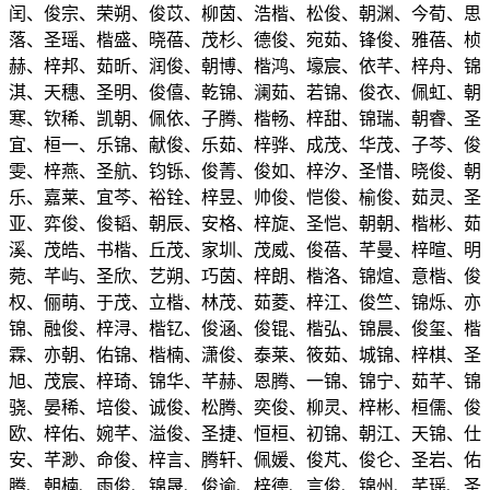
闰、俊宗、荣朔、俊苡、柳茵、浩楷、松俊、朝渊、今荀、思
落、圣瑶、楷盛、晓蓓、茂杉、德俊、宛茹、锋俊、雅蓓、桢
赫、梓邦、茹昕、润俊、朝博、楷鸿、壕宸、依芊、梓舟、锦
淇、天穗、圣明、俊僖、乾锦、澜茹、若锦、俊衣、佩虹、朝
寒、钦稀、凯朝、佩依、子腾、楷畅、梓甜、锦瑞、朝睿、圣
宜、桓一、乐锦、献俊、乐茹、梓骅、成茂、华茂、子芩、俊
雯、梓燕、圣航、钧铄、俊菁、俊如、梓汐、圣惜、晓俊、朝
乐、嘉莱、宜芩、裕铨、梓昱、帅俊、恺俊、榆俊、茹灵、圣
亚、弈俊、俊韬、朝辰、安格、梓旋、圣恺、朝朝、楷彬、茹
溪、茂皓、书楷、丘茂、家圳、茂威、俊蓓、芊曼、梓暄、明
菀、芊屿、圣欣、艺朔、巧茵、梓朗、楷洛、锦煊、意楷、俊
权、俪萌、于茂、立楷、林茂、茹菱、梓江、俊竺、锦烁、亦
锦、融俊、梓浔、楷钇、俊涵、俊锟、楷弘、锦晨、俊玺、楷
霖、亦朝、佑锦、楷楠、潇俊、泰莱、筱茹、城锦、梓棋、圣
旭、茂宸、梓琦、锦华、芊赫、恩腾、一锦、锦宁、茹芊、锦
骁、晏稀、培俊、诚俊、松腾、奕俊、柳灵、梓彬、桓儒、俊
欧、梓佑、婉芊、溢俊、圣捷、恒桓、初锦、朝江、天锦、仕
安、芊渺、命俊、梓言、腾轩、佩媛、俊芃、俊仑、圣岩、佑
腾、朝楠、雨俊、锦晟、俊谕、梓德、言俊、锦州、芊瑶、圣