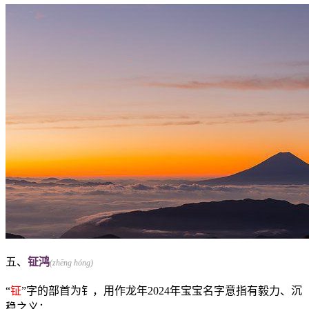
五、
钲鸿
(zhēng hóng)
“
钲
”字的部首为钅，用作龙年2024年宝宝名字意指有毅力、沉
稳之义；