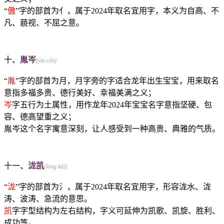
“
傲
”字的部首为亻，属于2024年取名宜用字，本义为自高、不
凡、藐视、不屈之意。
十、
胤岑
(yìn cén)
“
胤
”字的部首为月，月字旁的字适合龙年出生宝宝，用来取名
意指多福多贵、德行美好、幸福美满之义；
岑
字五行为土属性，用作龙年2024年宝宝名字意指坚硬、包
容、德高望重之义；
胤岑这个名字寓意深刻，让人感受到一种高贵、典雅的气质。
十一、
泷凯
(lóng kǎi)
“
泷
”字的部首为氵，属于2024年取名宜用字，形容泷水、泷
涛、波涛、急流的意思。
凯
字字型结构为左右结构，字义可延伸为凯歌、凯旋、胜利、
成功等。