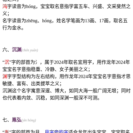
鸿
字读音为hóng，宝宝取名意指学富五车、兴盛、文采斐然之
义；
名字读音为zhēng、hóng，姓名学笔画为13画、17画，取名五
行为
金
水
。
六、
沉渊
(chén yuān)
“
沉
”字的部首为氵，属于2024年取名宜用字，用作龙年2024年
宝宝名字意指稳重、冷静、女子美丽之义；
渊
字字型结构为左右结构，用作龙年2024年宝宝名字意指才思
敏捷、富有、出类拔萃之义；
沉渊这个名字寓意深邃、博大，如同大海一般广阔无垠；同时
也代表着内敛、沉稳，如同深渊一般深不可测。
七、
胤弘
(yìn hóng)
“
胤
”字的部首为月，
月字旁的字
适合龙年出生宝宝，宝宝取名