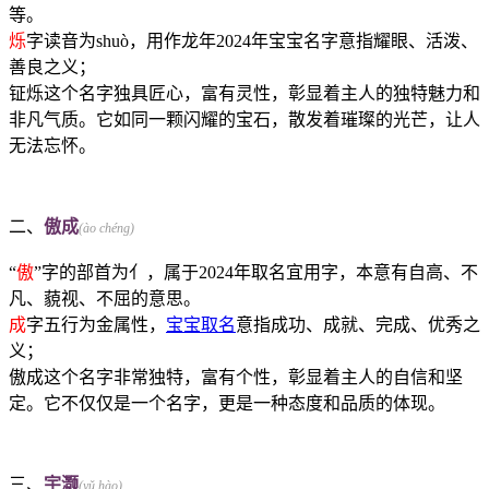
等。
烁
字读音为shuò，用作龙年2024年宝宝名字意指耀眼、活泼、
善良之义；
钲烁这个名字独具匠心，富有灵性，彰显着主人的独特魅力和
非凡气质。它如同一颗闪耀的宝石，散发着璀璨的光芒，让人
无法忘怀。
二、
傲成
(ào chéng)
“
傲
”字的部首为亻，属于2024年取名宜用字，本意有自高、不
凡、藐视、不屈的意思。
成
字五行为金属性，
宝宝取名
意指成功、成就、完成、优秀之
义；
傲成这个名字非常独特，富有个性，彰显着主人的自信和坚
定。它不仅仅是一个名字，更是一种态度和品质的体现。
三、
宇灏
(yǔ hào)