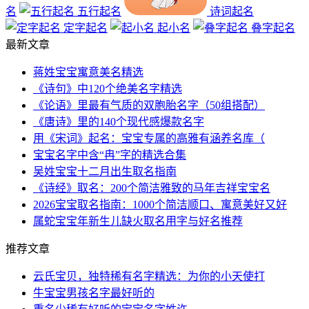
名
五行起名
诗词起名
定字起名
起小名
叠字起名
最新文章
蒋姓宝宝寓意美名精选
《诗句》中120个绝美名字精选
《论语》里最有气质的双胞胎名字（50组搭配）
《唐诗》里的140个现代感爆款名字
用《宋词》起名：宝宝专属的高雅有涵养名库（
宝宝名字中含“冉”字的精选合集
吴姓宝宝十二月出生取名指南
《诗经》取名：200个简洁雅致的马年吉祥宝宝名
2026宝宝取名指南：1000个简洁顺口、寓意美好又好
属蛇宝宝年新生儿缺火取名用字与好名推荐
推荐文章
云氏宝贝，独特稀有名字精选：为你的小天使打
牛宝宝男孩名字最好听的