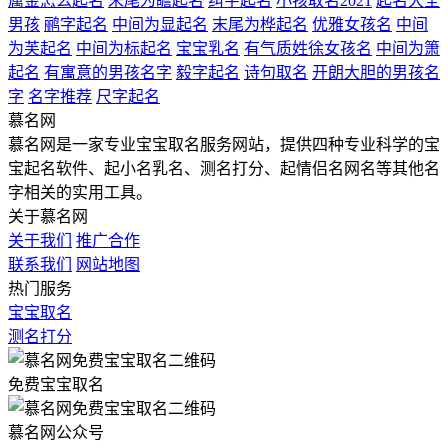
属金怎么起名
末尾为瞻起名
纠字起名
小孩取名2021
起名大全
男孩
鹂字起名
中间为显起名
末尾为桦起名
优雅女孩名
中间
为芙起名
中间为标起名
宝宝乳名
有气质姓徐女孩名
中间为箫
起名
有寓意的男孩名字
毅字起名
诗句取名
开朗大胆的男孩名
字
名字推荐
尺字起名
慕名网
慕名网是一家专业宝宝取名服务网站，提供四种专业科学的宝
宝起名软件、起小名乳名、测名打分、起情侣名网名等其他名
字相关的实用工具。
关于慕名网
关于我们
推广合作
联系我们
网站地图
热门服务
宝宝取名
测名打分
免费宝宝取名
慕名网公众号