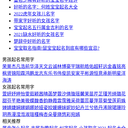
重名少稀有好听的宝宝名字姓许
好听的名字：何姓宝宝起名大全
2022虎年女孩儿名字
带家字好听的女孩名字
宝宝起名五行属金吉利的名字
2021缺水好听的女孩名字
楚辞中好听的名字
宝宝取名指南!鼠宝宝起名到底有哪些宜忌?
男孩起名常用字
荣
景
杰
凡
浩
前
华
泽
天
文
云
诚
林
博
豪
宇
瑞
航
皓
佑
超
轩
远
金
鑫
铭
亮
枫
贤
锦
阳
霖
鸿
鹏
龙
志
东
乐
书
伟
俊
凯
安
家
平
彬
源
恒
意
承
新
明
星
洋
海
涛
女孩起名常用字
萱
妍
妤
婷
怡
雯
茹
颖
茜
晴
菡
梦
蓉
汐
倩
璇
瑶
馨
茉
苗
芹
芷
瑾
芳
绮
璐
花
甜
芬
芊
艳
美
筱
蝶
馥
香
韵
静
霞
霏
霈
雅
采
荷
蕾
蕊
蔓
萍
菲
菊
莹
莲
莉
姝
婵
婧
婕
娴
娣
娟
娜
娇
娅
姿
姣
媛
姗
妹
妮
妙
妃
卉
兰
兮
依
丹
浠
琬
珺
珊
玲
玥
燕
漫
滢
湉
淑
瑄
槿
梅
杏
朵
曼
旖
悠
彩
宛
嫣
相关推荐