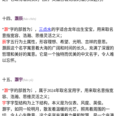
十四、
灏辰
(hào chén)
“
灏
”字的部首为氵，
三点水
的字适合龙年出生宝宝，用来取名
意指宽容、浩瀚、思维灵活之义；
辰
字五行为土属性，形容理想、希望、光明、吉祥的意思。
灏辰这个名字寓意着大海的广阔和时间的长久，充满了深邃的
哲理和美好的寓意。它是一个独特而优美的中文名字，令人难
以忘怀。
十五、
灏宇
(hào yǔ)
“
灏
”字的部首为氵，属于2024年取名宜用字，用来取名意指宽
容、浩瀚、思维灵活之义；
宇
字字型结构为上下结构，本义是为仪表、风度、英俊。
灏宇，如同一轮明月，散发着温暖的光芒，照亮着周围的一
切，令人心生敬意。这个名字充满着力量和智慧，是一个充满