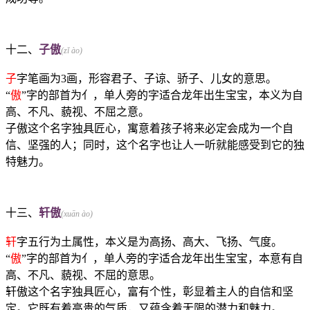
十二、
子傲
(zǐ ào)
子
字笔画为3画，形容君子、子谅、骄子、儿女的意思。
“
傲
”字的部首为亻，单人旁的字适合龙年出生宝宝，本义为自
高、不凡、藐视、不屈之意。
子傲这个名字独具匠心，寓意着孩子将来必定会成为一个自
信、坚强的人；同时，这个名字也让人一听就能感受到它的独
特魅力。
十三、
轩傲
(xuān ào)
轩
字五行为土属性，本义是为高扬、高大、飞扬、气度。
“
傲
”字的部首为亻，单人旁的字适合龙年出生宝宝，本意有自
高、不凡、藐视、不屈的意思。
轩傲这个名字独具匠心，富有个性，彰显着主人的自信和坚
定。它既有着高贵的气质，又蕴含着无限的潜力和魅力。