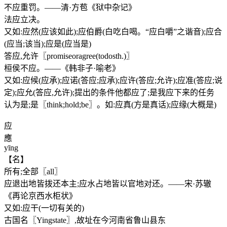
不应重罚。——清·方苞《狱中杂记》
法应立决。
又如:应然(应该如此);应伯爵(白吃白喝。“应白嚼”之谐音);应合
(应当;该当);应是(应当是)
答应,允许〖promiseoragree(todosth.)〗
桓侯不应。——《韩非子·喻老》
又如:应候(应承);应诺(答应;应承);应许(答应;允许);应准(答应;说
定);应允(答应,允许);提出的条件他都应了;是我应下来的任务
认为是;是〖think;hold;be〗。如:应真(方是真话);应缘(大概是)
应
應
yīng
【名】
所有;全部〖all〗
应退出地皆拨还本主;应水占地皆以官地对还。——宋·苏辙
《再论京西水柜状》
又如:应干(一切有关的)
古国名〖Yingstate〗,故址在今河南省鲁山县东