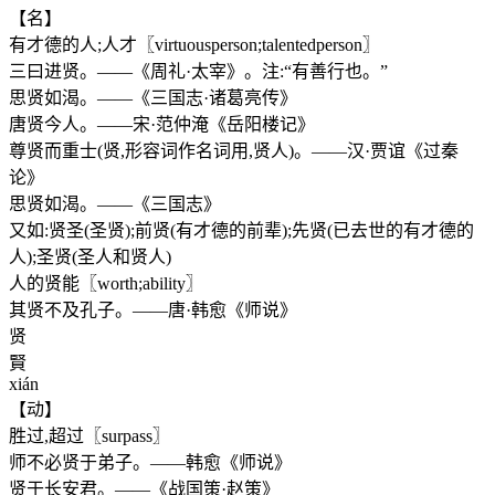
【名】
有才德的人;人才〖virtuousperson;talentedperson〗
三曰进贤。——《周礼·太宰》。注:“有善行也。”
思贤如渴。——《三国志·诸葛亮传》
唐贤今人。——宋·范仲淹《岳阳楼记》
尊贤而重士(贤,形容词作名词用,贤人)。——汉·贾谊《过秦
论》
思贤如渴。——《三国志》
又如:贤圣(圣贤);前贤(有才德的前辈);先贤(已去世的有才德的
人);圣贤(圣人和贤人)
人的贤能〖worth;ability〗
其贤不及孔子。——唐·韩愈《师说》
贤
賢
xián
【动】
胜过,超过〖surpass〗
师不必贤于弟子。——韩愈《师说》
贤于长安君。——《战国策·赵策》