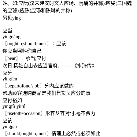
姓。如:应阮(汉末建安时文人应玚、阮瑀的并称);应叟(三国魏
的应璩);应陈(应玚和陈琳的并称)
另见yìng
应当
yīngdāng
〖oughtto;should;must〗∶应该
你应当照料你自己
〖bear〗∶承当;应付
次日,杨雄自出去应当官府。——《水浒传》
应分
yīngfèn
〖bepartofone’sjob〗分内应该做的
帮助顾客选购商品是我们售货员应分的事
应付裕如
yīngfù-yùrú
〖risetotheoccasion〗形容从容对付,毫不费力
应该
yīnggāi
〖should;oughtto;must〗情理上必然或必须如此