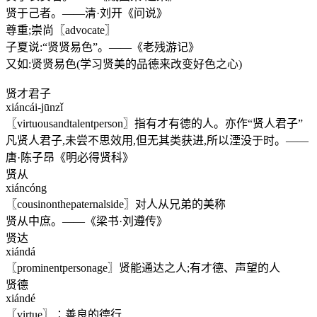
贤于己者。——清·刘开《问说》
尊重;崇尚〖advocate〗
子夏说:“贤贤易色”。——《老残游记》
又如:贤贤易色(学习贤美的品德来改变好色之心)
贤才君子
xiáncái-jūnzǐ
〖virtuousandtalentperson〗指有才有德的人。亦作“贤人君子”
凡贤人君子,未尝不思效用,但无其类获进,所以湮没于时。——
唐·陈子昂《明必得贤科》
贤从
xiáncóng
〖cousinonthepaternalside〗对人从兄弟的美称
贤从中庶。——《梁书·刘遵传》
贤达
xiándá
〖prominentpersonage〗贤能通达之人;有才德、声望的人
贤德
xiándé
〖virtue〗∶善良的德行