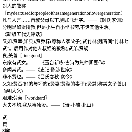
对人的敬称
〖mydear;usedforpeopleofthesamegenerationorlowergeneration〗
凡与人言……自叔父母以下,则加“贤”字。——《颜氏家训》
分明是如贤所教,但是小生自小坐书斋,不谙其他生活。——
《新编五代史评话》
又如:贤宰(知县);贤乔梓(尊称人家父子);贤竹林(魏晋间“竹林七
贤”。后用作对他人叔姪的敬称);贤弟;贤甥
良,美善〖fine;good〗
东家有贤女。——《玉台新咏·古诗为焦仲卿妻作》
多闻其贤。——《史记·陈涉世家》
非不贤也。——《吕氏春秋·察今》
又如:贤否(好的与坏的);贤妻(贤淑的妻子);贤慧(称美女子善良
而明大义)
艰难;劳苦〖workhard〗
大夫不均,我从事独贤。——《诗·小雅·北山》
贤
賢
xián