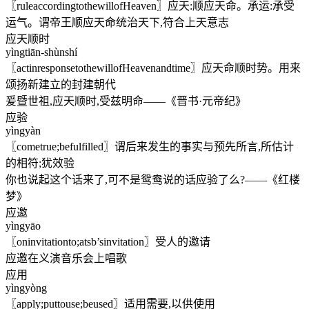
〖ruleaccordingtothewillofHeaven〗应天:顺应天命。承运:承受
运气。谓帝王顺应天命统治天下,符合上天意志
应天顺时
yìngtiān-shùnshí
〖actinresponsetothewillofHeavenandtime〗应天命顺时势。用来
颂扬新建立的封建朝代
爰暨世祖,应天顺时,受兹明命——《晋书·元帝纪》
应验
yìngyàn
〖cometrue;befulfilled〗谓后来发生的事实与预先所言,所估计
的相符;犹效验
你也说起这个话来了,可不是鸳鸯说的话应验了么?——《红楼
梦》
应邀
yìngyāo
〖oninvitationto;atsb’sinvitation〗受人的邀请
应邀在义演音乐会上唱歌
应用
yìngyòng
〖apply;puttouse;beused〗适用需要,以供使用