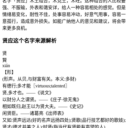
名字「贤应」木土组合，木克土，木旺。这种组合的人比较要
强、不服输，外表和蔼安详，给人一种容易相处的感觉。但是
情绪易变化，耐性不佳，处事容易冲动，好意气用事，容易一
意孤行，造成意外损失。如能广纳他人的意见和建议，将会带
来更多良机。
贤应这个名字来源解析
贤
賢
xián
【形】
(形声。从贝,与财富有关。本义:多财)
有德行;多才能〖virtuous;talented〗
贤,多才也。——《说文》
以财分人之谓贤。——《庄子·徐无鬼》
相如既归,赵王以为贤大夫。——《史记》
闲贤臣。——诸葛亮《出师表》
又如:贤声远达(好的名声远扬四处);贤歌(品行技艺都好的歌妓);
贤才(德才并美之人);时贤(指当代有贤能有声望的人)