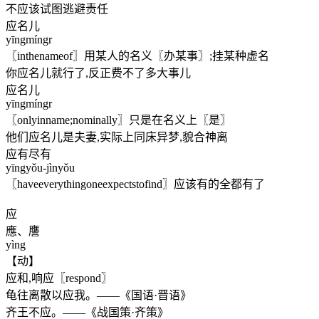
不应该试图逃避责任
应名儿
yīngmíngr
〖inthenameof〗用某人的名义〖办某事〗;挂某种虚名
你应名儿就行了,反正费不了多大事儿
应名儿
yīngmíngr
〖onlyinname;nominally〗只是在名义上〖是〗
他们应名儿是夫妻,实际上同床异梦,貌合神离
应有尽有
yīngyǒu-jìnyǒu
〖haveeverythingoneexpectstofind〗应该有的全都有了
应
應、譍
yìng
【动】
应和,响应〖respond〗
龟往离散以应我。——《国语·晋语》
齐王不应。——《战国策·齐策》