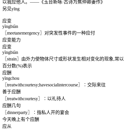
以我应他人。——《玉台新咏·古诗为焦仲卿妻作》
另见yīng
应变
yìngbiàn
〖meetanemergency〗对突发性事件的一种应付
应变能力
应变
yìngbiàn
〖strain〗由外力使物体尺寸或形状发生相对变化的现象,常以
百分数(%)表示
应酬
yìngchou
〖treatwithcourtesy;havesocialintercourse〗∶交际来往
善于应酬
〖treatwithcourtesy〗∶以礼待人
应酬几句
〖dinnerparty〗∶指私人开的宴会
今天晚上有个应酬
应从