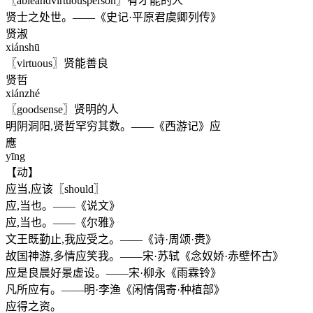
〖ableandvirtuousperson〗有才能的人
贤士之处世。——《史记·平原君虞卿列传》
贤淑
xiánshū
〖virtuous〗贤能善良
贤哲
xiánzhé
〖goodsense〗贤明的人
明阴洞阳,贤哲罕穷其数。——《西游记》应
應
yīng
【动】
应当,应该〖should〗
应,当也。——《说文》
应,当也。——《尔雅》
文王既勤止,我应受之。——《诗·周颂·赉》
故国神游,多情应笑我。——宋·苏轼《念奴娇·赤壁怀古》
应是良晨好景虚设。——宋·柳永《雨霖铃》
凡所应有。——明·李渔《闲情偶寄·种植部》
应得之资。