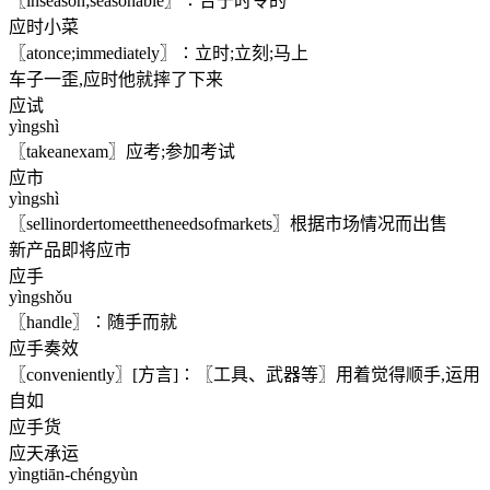
〖inseason;seasonable〗∶合于时令的
应时小菜
〖atonce;immediately〗∶立时;立刻;马上
车子一歪,应时他就摔了下来
应试
yìngshì
〖takeanexam〗应考;参加考试
应市
yìngshì
〖sellinordertomeettheneedsofmarkets〗根据市场情况而出售
新产品即将应市
应手
yìngshǒu
〖handle〗∶随手而就
应手奏效
〖conveniently〗[方言]∶〖工具、武器等〗用着觉得顺手,运用
自如
应手货
应天承运
yìngtiān-chéngyùn