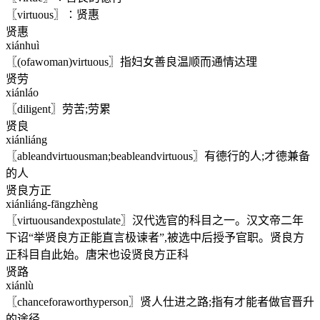
〖virtuous〗∶贤惠
贤惠
xiánhuì
〖(ofawoman)virtuous〗指妇女善良温顺而通情达理
贤劳
xiánláo
〖diligent〗劳苦;劳累
贤良
xiánliáng
〖ableandvirtuousman;beableandvirtuous〗有德行的人;才德兼备
的人
贤良方正
xiánliáng-fāngzhèng
〖virtuousandexpostulate〗汉代选官的科目之一。汉文帝二年
下诏“举贤良方正能直言极谏者”,被选中后授予官职。贤良方
正科目自此始。唐宋也设贤良方正科
贤路
xiánlù
〖chanceforaworthyperson〗贤人仕进之路;指有才能者做官晋升
的途径