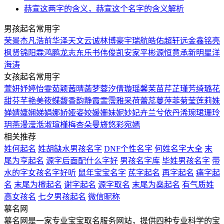
赫宣这两字的含义，赫宣这个名字的含义解析
男孩起名常用字
荣
景
杰
凡
浩
前
华
泽
天
文
云
诚
林
博
豪
宇
瑞
航
皓
佑
超
轩
远
金
鑫
铭
亮
枫
贤
锦
阳
霖
鸿
鹏
龙
志
东
乐
书
伟
俊
凯
安
家
平
彬
源
恒
意
承
新
明
星
洋
海
涛
女孩起名常用字
萱
妍
妤
婷
怡
雯
茹
颖
茜
晴
菡
梦
蓉
汐
倩
璇
瑶
馨
茉
苗
芹
芷
瑾
芳
绮
璐
花
甜
芬
芊
艳
美
筱
蝶
馥
香
韵
静
霞
霏
霈
雅
采
荷
蕾
蕊
蔓
萍
菲
菊
莹
莲
莉
姝
婵
婧
婕
娴
娣
娟
娜
娇
娅
姿
姣
媛
姗
妹
妮
妙
妃
卉
兰
兮
依
丹
浠
琬
珺
珊
玲
玥
燕
漫
滢
湉
淑
瑄
槿
梅
杏
朵
曼
旖
悠
彩
宛
嫣
相关推荐
姓何起名
姓胡缺水男孩名字
DNF个性名字
何姓名字大全
末
尾为亨起名
源字后面配什么字好
男孩名字库
毕姓男孩名字
带
水的字女孩名字好听
鼠年宝宝名字
芪字起名
再字起名
痛字起
名
末尾为檀起名
谢字起名
源字取名
末尾为燊起名
有气质姓
高女孩名
七夕男孩起名
微信昵称
慕名网
慕名网是一家专业宝宝取名服务网站，提供四种专业科学的宝