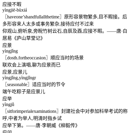
应接不暇
yìngjiē-bùxiá
〖haveone’shandfullallthetime〗原形容景物繁多,目不暇接。后
多形容来人太多或事务繁杂,接待应付不过来
仰观山,俯听泉,旁睨竹树云石,自辰及酉,应接不暇。——唐·白
居易《庐山草堂记》
应景
yìngjǐng
〖dosth.fortheoccasion〗顺应当时的场景
联欢会上演唱,聊为应景而已
应景,应景儿
yìngjǐng,yìngjǐngr
〖seasonable〗适应当时的节令
端午吃粽子是应景儿
应举
yìngjǔ
〖sitforimperialexaminations〗封建社会中对参加科举考试的称
呼,中者为举人,明清时指乡试
应举下第。——唐·李朝威《柳毅传》
应卯