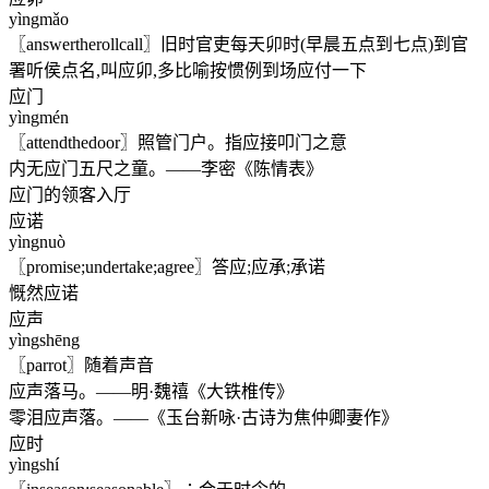
yìngmǎo
〖answertherollcall〗旧时官吏每天卯时(早晨五点到七点)到官
署听侯点名,叫应卯,多比喻按惯例到场应付一下
应门
yìngmén
〖attendthedoor〗照管门户。指应接叩门之意
内无应门五尺之童。——李密《陈情表》
应门的领客入厅
应诺
yìngnuò
〖promise;undertake;agree〗答应;应承;承诺
慨然应诺
应声
yìngshēng
〖parrot〗随着声音
应声落马。——明·魏禧《大铁椎传》
零泪应声落。——《玉台新咏·古诗为焦仲卿妻作》
应时
yìngshí