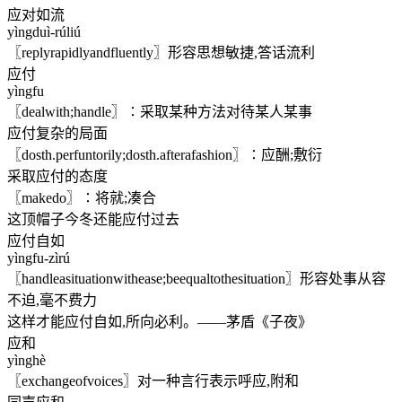
应对如流
yìngduì-rúliú
〖replyrapidlyandfluently〗形容思想敏捷,答话流利
应付
yìngfu
〖dealwith;handle〗∶采取某种方法对待某人某事
应付复杂的局面
〖dosth.perfuntorily;dosth.afterafashion〗∶应酬;敷衍
采取应付的态度
〖makedo〗∶将就;凑合
这顶帽子今冬还能应付过去
应付自如
yìngfu-zìrú
〖handleasituationwithease;beequaltothesituation〗形容处事从容
不迫,毫不费力
这样才能应付自如,所向必利。——茅盾《子夜》
应和
yìnghè
〖exchangeofvoices〗对一种言行表示呼应,附和