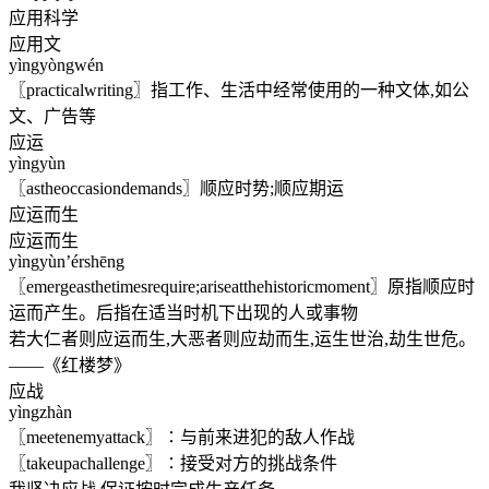
应用科学
应用文
yìngyòngwén
〖practicalwriting〗指工作、生活中经常使用的一种文体,如公
文、广告等
应运
yìngyùn
〖astheoccasiondemands〗顺应时势;顺应期运
应运而生
应运而生
yìngyùn’érshēng
〖emergeasthetimesrequire;ariseatthehistoricmoment〗原指顺应时
运而产生。后指在适当时机下出现的人或事物
若大仁者则应运而生,大恶者则应劫而生,运生世治,劫生世危。
——《红楼梦》
应战
yìngzhàn
〖meetenemyattack〗∶与前来进犯的敌人作战
〖takeupachallenge〗∶接受对方的挑战条件