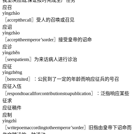
我坚决应战,保证按时完成生产任务
应召
yìngzhào
〖acceptthecall〗受人的召唤或召见
应诏
yìngzhào
〖accepttheemperor’sorder〗接受皇帝的诏命
应诊
yìngzhěn
〖seespatients〗为来访病人进行诊治
应征
yìngzhēng
〖berecruited〗∶公民到了一定的年龄而响应征兵的号召
应征入伍
〖respondtoacallforcontributionstoapublication〗∶泛指响应某些
征求
应征稿件
应制
yìngzhì
〖writepoemaccordingtotheemperor’sorder〗旧指由皇帝下诏命而