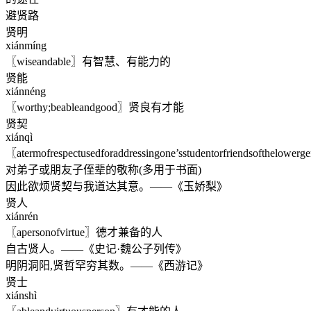
避贤路
贤明
xiánmíng
〖wiseandable〗有智慧、有能力的
贤能
xiánnéng
〖worthy;beableandgood〗贤良有才能
贤契
xiánqì
〖atermofrespectusedforaddressingone’sstudentorfriendsofthelowerg
对弟子或朋友子侄辈的敬称(多用于书面)
因此欲烦贤契与我道达其意。——《玉娇梨》
贤人
xiánrén
〖apersonofvirtue〗德才兼备的人
自古贤人。——《史记·魏公子列传》
明阴洞阳,贤哲罕穷其数。——《西游记》
贤士
xiánshì