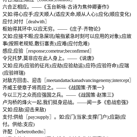
六合正相应。——《玉台新咏·古诗为焦仲卿妻作》
又如:得心应手;应天顺人(适应天命,顺从人心);应化(顺应变化)
应付;对付〖dealwith〗
枢始得其环中,以应无穷。——《庄子·齐物论》
又如:应接不暇;应急屎坑(喻指紧急时刻可以应用的对象);应故
事(按照老规矩,敷衍塞责);应难(应付危难)
感应;应验〖response;cometrue;beconfirmed〗
令兄托梦,莫非应在此人身上。——《说唐》
又如:应兆(应验的征兆);应劫(应验劫运);应符(应验符命);应瑞
(应验祥瑞)
对敌方回击、迎击〖meetandattackanadvancingenemy;intercept〗
齐威王使章子将而应之。——《战国策·齐策一》
今以三万之众而应强国之兵。——《战国策·赵策三》
卢沟桥的烽火一起,我们挺身迎战。——闻一多《愈战愈强》
又如:应敌(迎击来敌)
支付;供给〖pay;supply〗。如:应门(当家;支撑门户);应副(应
付。供给;支应)
许配〖bebetrothedto〗