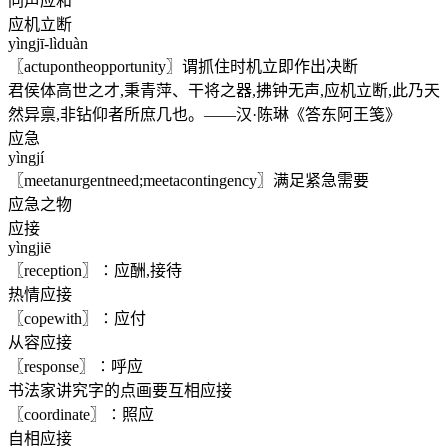
同声应和
应机立断
yìngjī-lìduàn
〖actupontheopportunity〗谓抓住时机立即作出决断
君侯体高世之才,秉青萍、干将之器,拂钟无声,应机立断,此乃天
然异禀,非钻仰者所庶几也。——汉·陈琳《答东阿王笺》
应急
yìngjí
〖meetanurgentneed;meetacontingency〗满足紧急需要
应急之物
应接
yìngjiē
〖reception〗∶应酬,接待
热情应接
〖copewith〗∶应付
从容应接
〖response〗∶呼应
书法家讲究字的点画要互相应接
〖coordinate〗∶照应
自相应接