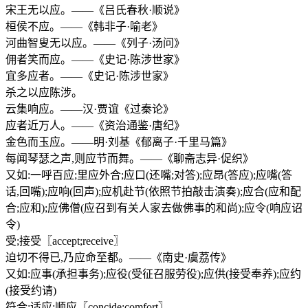
宋王无以应。——《吕氏春秋·顺说》
桓侯不应。——《韩非子·喻老》
河曲智叟无以应。——《列子·汤问》
佣者笑而应。——《史记·陈涉世家》
宜多应者。——《史记·陈涉世家》
杀之以应陈涉。
云集响应。——汉·贾谊《过秦论》
应者近万人。——《资治通鉴·唐纪》
金色而玉应。——明·刘基《郁离子·千里马篇》
每闻琴瑟之声,则应节而舞。——《聊斋志异·促织》
又如:一呼百应;里应外合;应口(还嘴;对答);应昂(答应);应嘴(答
话,回嘴);应响(回声);应机赴节(依照节拍敲击演奏);应合(应和配
合;应和);应佛僧(应召到有关人家去做佛事的和尚);应令(响应诏
令)
受;接受〖accept;receive〗
迫切不得已,乃应命至都。——《南史·虞荔传》
又如:应事(承担事务);应役(受征召服劳役);应供(接受奉养);应约
(接受约请)
符合;适应;顺应〖concide;comfort〗