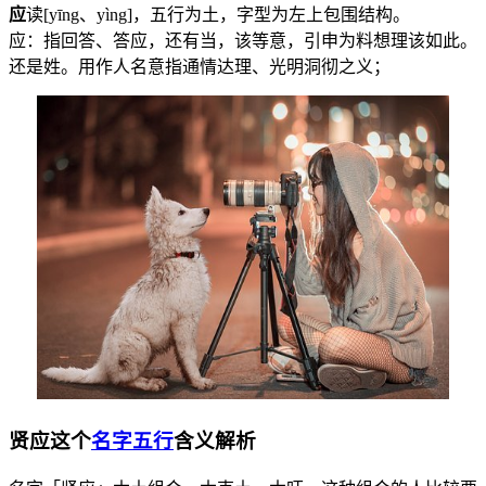
应
读[yīng、yìng]，五行为
土
，字型为左上包围结构。
应：指回答、答应，还有当，该等意，引申为料想理该如此。
还是姓。用作人名意指通情达理、光明洞彻之义；
贤应这个
名字五行
含义解析