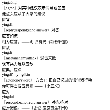
yìngcóng
〖agree〗对某种建议表示同意或答应
他点头应从了大家的建议
应答
yìngdá
〖reply;respond;echo;answer〗对答
应答如流
相为应答。——明·归有光《项脊轩志》
应敌
yìngdí
〖meetanenemyattack〗迎击来敌
现有兵力足以应敌
应典，应点
yìngdiǎn,yìngdiǎn
〖actonone’sword〗[方言]∶把自己说过的话付诸行动
你可得言要应典哪!——《小五义》
应对
yìngduì
〖respond;echo;reply;answer〗对答,答对
应对诸侯。——《史记·屈原贾生列传》