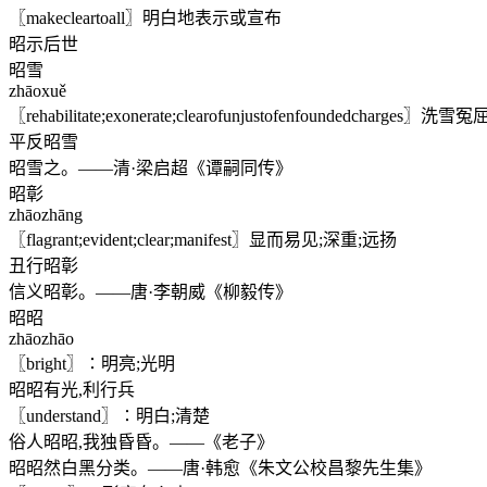
〖makecleartoall〗明白地表示或宣布
昭示后世
昭雪
zhāoxuě
〖rehabilitate;exonerate;clearofunjustofenfoundedch
平反昭雪
昭雪之。——清·梁启超《谭嗣同传》
昭彰
zhāozhāng
〖flagrant;evident;clear;manifest〗显而易见;深重;远扬
丑行昭彰
信义昭彰。——唐·李朝威《柳毅传》
昭昭
zhāozhāo
〖bright〗∶明亮;光明
昭昭有光,利行兵
〖understand〗∶明白;清楚
俗人昭昭,我独昏昏。——《老子》
昭昭然白黑分类。——唐·韩愈《朱文公校昌黎先生集》