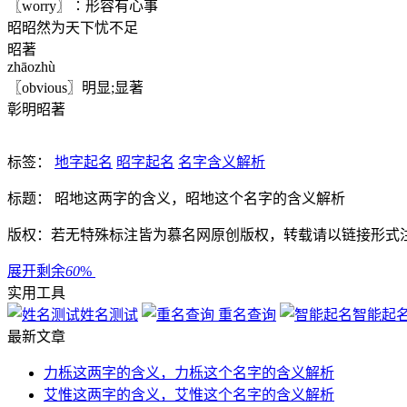
〖worry〗∶形容有心事
昭昭然为天下忧不足
昭著
zhāozhù
〖obvious〗明显;显著
彰明昭著
标签：
地字起名
昭字起名
名字含义解析
标题： 昭地这两字的含义，昭地这个名字的含义解析
版权：若无特殊标注皆为慕名网原创版权，转载请以链接形式
展开剩余
60
%
实用工具
姓名测试
重名查询
智能起
最新文章
力栎这两字的含义，力栎这个名字的含义解析
艾惟这两字的含义，艾惟这个名字的含义解析