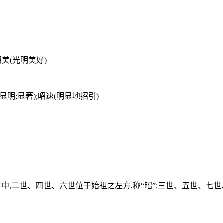
昭美(光明美好)
(显明;显著);昭速(明显地招引)
m〗,宗庙次序,始祖居中,二世、四世、六世位于始祖之左方,称“昭”;三世