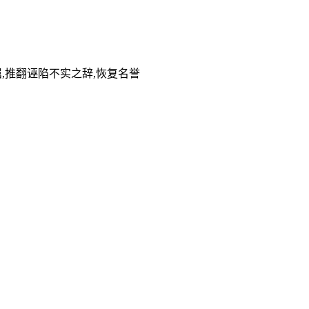
arges〗洗雪冤屈,推翻诬陷不实之辞,恢复名誉