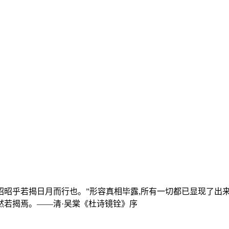
·达生》:“昭昭乎若揭日月而行也。”形容真相毕露,所有一切都已显现了出
昭然若揭焉。——清·吴棠《杜诗镜铨》序