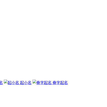
名
起小名
叠字起名