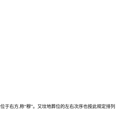
、五世、七世,位于右方,称“穆”。又坟地葬位的左右次序也按此规定排列