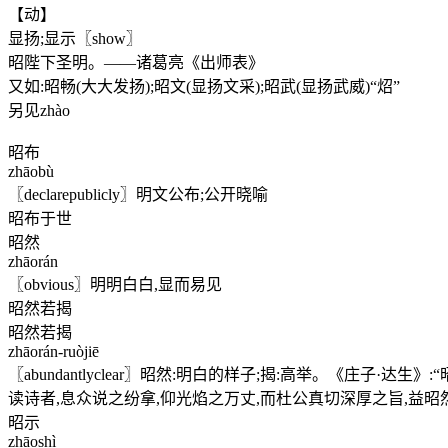
【动】
显扬;显示〖show〗
昭陛下圣明。——诸葛亮《出师表》
又如:昭畅(大大发扬);昭文(显扬文采);昭武(显扬武威)“炤”
另见zhào
昭布
zhāobù
〖declarepublicly〗明文公布;公开晓喻
昭布于世
昭然
zhāorán
〖obvious〗明明白白,显而易见
昭然若揭
昭然若揭
zhāorán-ruòjiē
〖abundantlyclear〗昭然:明白的样子;揭:高举。《庄子
读诗者,息众说之纷拿,仰光焰之万丈,而杜公真切深厚之旨,益
昭示
zhāoshì