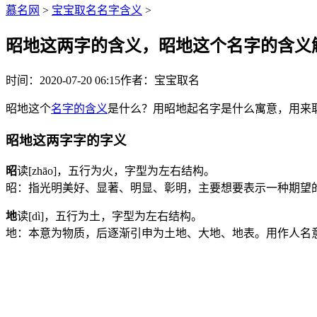
慕名网
>
宝宝取名名字含义
>
昭地这两字的含义，昭地这个名字的含义
时间：2020-07-20 06:15
作者：宝宝取名
昭地这个
名字的含义
是什么？用昭地起名字是什么寓意，用来
昭地这两字字的字义
昭
读[zhāo]，五行为
火
，字型为左右结构。
昭：指光明美好、显著、明显、彰明，主要想要表示一种期望
地
读[dì]，五行为
土
，字型为左右结构。
地：本意为物质，后逐渐引申为土地、大地、地表。用作人名