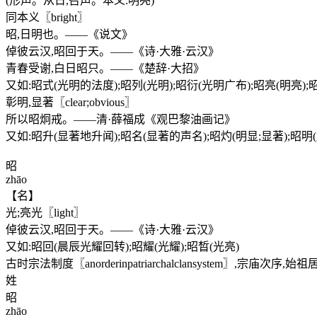
(形声。从日,召声。本义:明亮)
同本义〖bright〗
昭,日明也。——《说文》
倬彼云汉,昭回于天。——《诗·大雅·云汉》
青春受谢,白日昭只。——《楚辞·大招》
又如:昭式(光明的法度);昭列(光明);昭衍(光明广布);昭亮(明亮);
彰明,显著〖clear;obvious〗
所以昭炯戒。——清·薛福成《观巴黎油画记》
又如:昭升(显著地升闻);昭名(显著的声名);昭灼(明显;显著);昭明
昭
zhāo
【名】
光;亮光〖light〗
倬彼云汉,昭回于天。——《诗·大雅·云汉》
又如:昭回(晨辰光耀回转);昭耀(光耀);昭晳(光亮)
古时宗法制度〖anorderinpatriarchalclansyste
姓
昭
zhāo