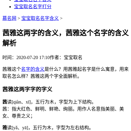
宝宝取名名字打分
慕名网
>
宝宝取名名字含义
>
茜雅这两字的含义，茜雅这个名字的含义
解析
时间：2020-07-20 17:10
作者：宝宝取名
茜雅这个
名字的含义
是什么？用茜雅起名字是什么寓意，用来
取名怎么样？茜雅这两个字全面解析。
茜雅这两字字的字义
茜
读[qiàn、xī]，五行为
木
，字型为上下结构。
茜：指大红色、鲜明、鲜艳、绚丽。用作人名意指美丽、美
女、尊贵之义；
雅
读[yǎ、yā]，五行为
木
，字型为左右结构。