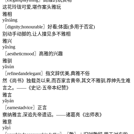
这花玲珑可爱,堪作案头雅玩
雅相
yǎxiàng
〖dignity;honourable〗好看;体面(多用于否定)
别动手动脚的,让人撞见多不雅相
雅兴
yǎxìng
〖aestheticmood〗高雅的兴趣
雅驯
yǎxùn
〖refinedandelegant〗指文辞优美,典雅不俗
然《尚书》独载尧以来,而百家言黄帝,其文不雅驯,荐绅先生难
言之。——《史记·五帝本纪赞》
雅言
yǎyán
〖earnestadvice〗正言
察纳雅言,深追先帝遗诏。——诸葛亮《出师表》
雅意
yǎyì