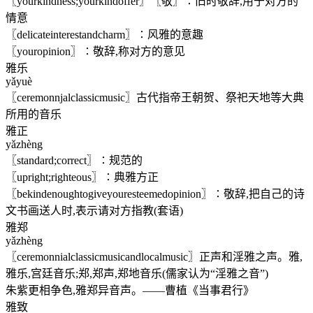
〖yourkindness;yourkindoffer〗〖敬〗∶旧时敬辞,用于对方的
情意
〖delicateinterestandcharm〗∶风雅的意趣
〖youropinion〗∶敬辞,称对方的意见
雅乐
yǎyuè
〖ceremonnjalclassicmusic〗古代指帝王朝贺、祭祀天地等大典
所用的音乐
雅正
yǎzhèng
〖standard;correct〗∶规范的
〖upright;righteous〗∶典雅方正
〖bekindenoughtogiveyouresteemedopinion〗∶敬辞,把自己的诗
文书画送人时,表示请对方指教(套语)
雅郑
yǎzhèng
〖ceremonnialclassicmusicandlocalmusic〗正声和淫雅之声。雅,
雅乐,宫廷音乐;郑,郑声,郑地音乐(儒家认为“淫雅之音”)
朱紫更相争色,雅郑异音声。——曹植《当事君行》
雅致