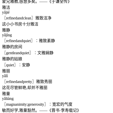
蒙兄雅教,感慧多矣。——《于谦全传》
雅洁
yǎjié
〖refinedandclean〗雅致洁净
这小小书房十分雅洁
雅静
yǎjìng
〖refinedandquiet〗∶雅致素静
雅静的房间
〖gentleandquiet〗∶文雅娴静
雅静的姑娘
〖quiet〗∶安静
雅丽
yǎlì
〖refinedandpretty〗雅致秀丽
这花尽管鲜艳,却并不雅丽
雅量
yǎliàng
〖magnanimity;generosity〗∶宽宏的气度
敏而好学,雅量豁然。——《晋书·李寿载记》