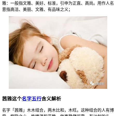
雅：一般指文雅、美好、标准，引申为正直、高尚。用作人名
意指高洁、美丽、文雅、有品味之义；
茜雅这个
名字五行
含义解析
名字「茜雅」木木组合，两木比和，木旺。这种组合的人有博