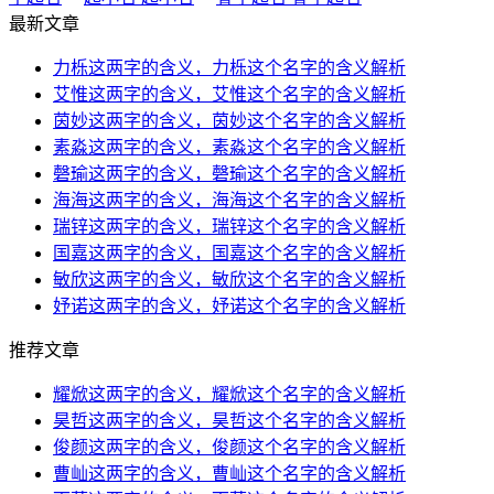
最新文章
力栎这两字的含义，力栎这个名字的含义解析
艾惟这两字的含义，艾惟这个名字的含义解析
茵妙这两字的含义，茵妙这个名字的含义解析
素淼这两字的含义，素淼这个名字的含义解析
磬瑜这两字的含义，磬瑜这个名字的含义解析
海海这两字的含义，海海这个名字的含义解析
瑞锌这两字的含义，瑞锌这个名字的含义解析
国嘉这两字的含义，国嘉这个名字的含义解析
敏欣这两字的含义，敏欣这个名字的含义解析
妤诺这两字的含义，妤诺这个名字的含义解析
推荐文章
耀焮这两字的含义，耀焮这个名字的含义解析
昊哲这两字的含义，昊哲这个名字的含义解析
俊颜这两字的含义，俊颜这个名字的含义解析
曹屾这两字的含义，曹屾这个名字的含义解析