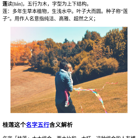
莲
读[lián]，五行为
木
，字型为上下结构。
莲：多年生草本植物，生浅水中。叶子大而圆。种子称“莲
子”。用作人名意指纯洁、高雅、超然之义；
桂莲这个
名字五行
含义解析