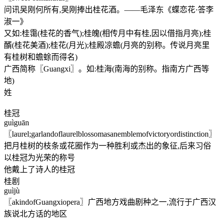
问讯吴刚何所有,吴刚捧出桂花酒。——毛泽东《蝶恋花·答李
淑一》
又如:桂霭(桂花的香气);桂魄(相传月中有桂,因以借指月亮);桂
醑(桂花美酒);桂花(月光);桂殿凉蟾(月亮的别称。传说月亮里
有桂树和蟾蜍而得名)
广西简称〖Guangxi〗。如:桂海(南海的别称。指南方广西等
地)
姓
桂冠
guìguān
〖laurel;garlandoflaurelblossomasanemblemofvictoryordistinction〗
把月桂树的枝条或花圈作为一种胜利或杰出的象征,后来习俗
以桂冠为光荣的称号
他戴上了诗人的桂冠
桂剧
guìjù
〖akindofGuangxiopera〗广西地方戏曲剧种之一,流行于广西汉
族说北方话的地区