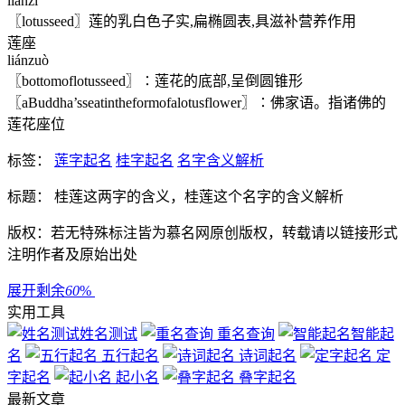
liánzǐ
〖lotusseed〗莲的乳白色子实,扁椭圆表,具滋补营养作用
莲座
liánzuò
〖bottomoflotusseed〗∶莲花的底部,呈倒圆锥形
〖aBuddha’sseatintheformofalotusflower〗∶佛家语。指诸佛的
莲花座位
标签：
莲字起名
桂字起名
名字含义解析
标题： 桂莲这两字的含义，桂莲这个名字的含义解析
版权：若无特殊标注皆为慕名网原创版权，转载请以链接形式
注明作者及原始出处
展开剩余
60
%
实用工具
姓名测试
重名查询
智能起
名
五行起名
诗词起名
定
字起名
起小名
叠字起名
最新文章