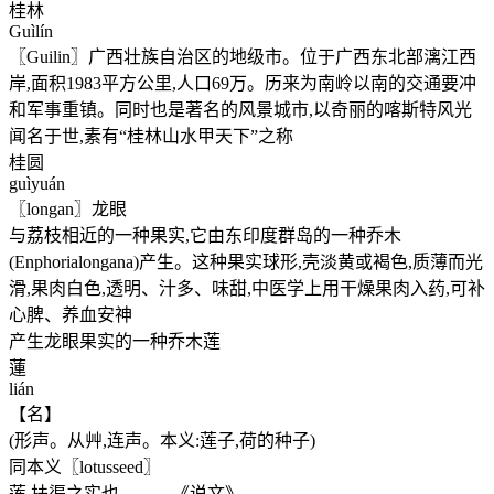
桂林
Guìlín
〖Guilin〗广西壮族自治区的地级市。位于广西东北部漓江西
岸,面积1983平方公里,人口69万。历来为南岭以南的交通要冲
和军事重镇。同时也是著名的风景城市,以奇丽的喀斯特风光
闻名于世,素有“桂林山水甲天下”之称
桂圆
guìyuán
〖longan〗龙眼
与荔枝相近的一种果实,它由东印度群岛的一种乔木
(Enphorialongana)产生。这种果实球形,壳淡黄或褐色,质薄而光
滑,果肉白色,透明、汁多、味甜,中医学上用干燥果肉入药,可补
心脾、养血安神
产生龙眼果实的一种乔木莲
蓮
lián
【名】
(形声。从艸,连声。本义:莲子,荷的种子)
同本义〖lotusseed〗
莲,扶渠之实也。——《说文》