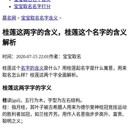
宝宝取名名字打分
慕名网
>
宝宝取名名字含义
>
桂莲这两字的含义，桂莲这个名字的含义
解析
时间：2020-07-15 22:01
作者：宝宝取名
桂莲这个
名字的含义
是什么？用桂莲起名字是什么寓意，用来
取名怎么样？桂莲这两个字全面解析。
桂莲这两字字的字义
桂
读[guì]，五行为
木
，字型为左右结构。
桂：指月桂，其叶子被古希腊人用来为德尔斐神桂冠竞技运动
的胜利者加冠，如兰桂齐芳。用作人名意指步步高升、富贵、
聪明之义；