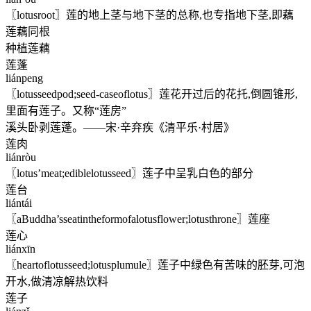
〖lotusroot〗莲的地上茎与地下茎的总称,也专指地下茎,即藕
莲藕同根
种植莲藕
莲蓬
liánpeng
〖lotusseedpod;seed-caseoflotus〗莲花开过后的花托,倒圆锥形,
里面有莲子。又称“莲房”
溪头卧剥莲蓬。——宋·辛弃疾《清平乐·村居》
莲肉
liánròu
〖lotus’meat;ediblelotusseed〗莲子中呈乳白色的部分
莲台
liántái
〖aBuddha’sseatintheformofalotusflower;lotusthrone〗莲座
莲心
liánxīn
〖heartoflotusseed;lotusplumule〗莲子中绿色有苦味的胚芽,可泡
开水,做清凉解热饮料
莲子