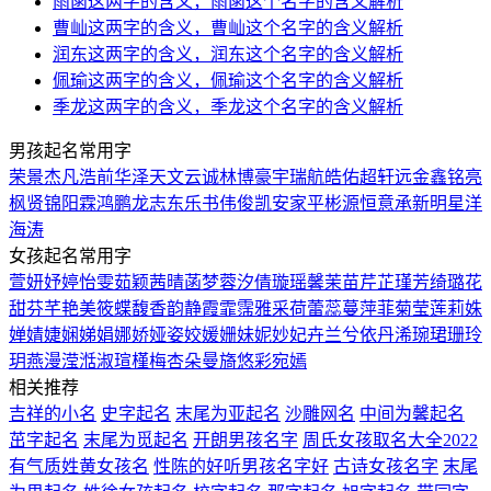
雨菡这两字的含义，雨菡这个名字的含义解析
曹屾这两字的含义，曹屾这个名字的含义解析
润东这两字的含义，润东这个名字的含义解析
佩瑜这两字的含义，佩瑜这个名字的含义解析
季龙这两字的含义，季龙这个名字的含义解析
男孩起名常用字
荣
景
杰
凡
浩
前
华
泽
天
文
云
诚
林
博
豪
宇
瑞
航
皓
佑
超
轩
远
金
鑫
铭
亮
枫
贤
锦
阳
霖
鸿
鹏
龙
志
东
乐
书
伟
俊
凯
安
家
平
彬
源
恒
意
承
新
明
星
洋
海
涛
女孩起名常用字
萱
妍
妤
婷
怡
雯
茹
颖
茜
晴
菡
梦
蓉
汐
倩
璇
瑶
馨
茉
苗
芹
芷
瑾
芳
绮
璐
花
甜
芬
芊
艳
美
筱
蝶
馥
香
韵
静
霞
霏
霈
雅
采
荷
蕾
蕊
蔓
萍
菲
菊
莹
莲
莉
姝
婵
婧
婕
娴
娣
娟
娜
娇
娅
姿
姣
媛
姗
妹
妮
妙
妃
卉
兰
兮
依
丹
浠
琬
珺
珊
玲
玥
燕
漫
滢
湉
淑
瑄
槿
梅
杏
朵
曼
旖
悠
彩
宛
嫣
相关推荐
吉祥的小名
史字起名
末尾为亚起名
沙雕网名
中间为馨起名
茁字起名
末尾为觅起名
开朗男孩名字
周氏女孩取名大全2022
有气质姓黄女孩名
性陈的好听男孩名字好
古诗女孩名字
末尾