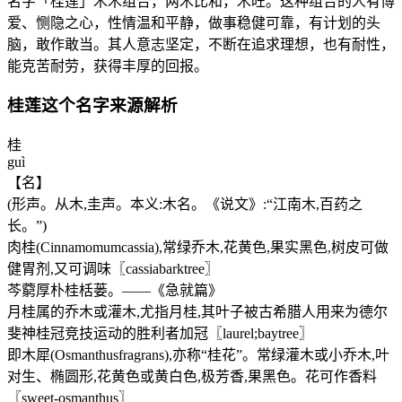
名字「桂莲」木木组合，两木比和，木旺。这种组合的人有博
爱、恻隐之心，性情温和平静，做事稳健可靠，有计划的头
脑，敢作敢当。其人意志坚定，不断在追求理想，也有耐性，
能克苦耐劳，获得丰厚的回报。
桂莲这个名字来源解析
桂
guì
【名】
(形声。从木,圭声。本义:木名。《说文》:“江南木,百药之
长。”)
肉桂(Cinnamomumcassia),常绿乔木,花黄色,果实黑色,树皮可做
健胃剂,又可调味〖cassiabarktree〗
芩藭厚朴桂栝蒌。——《急就篇》
月桂属的乔木或灌木,尤指月桂,其叶子被古希腊人用来为德尔
斐神桂冠竞技运动的胜利者加冠〖laurel;baytree〗
即木犀(Osmanthusfragrans),亦称“桂花”。常绿灌木或小乔木,叶
对生、椭圆形,花黄色或黄白色,极芳香,果黑色。花可作香料
〖sweet-osmanthus〗