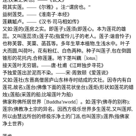
荷其实莲。——《尔雅》。注:“谓房也。”
益树莲茭。——《淮南子·本经》
莲藕觚卢。——《汉书·司马相如传》
又如:莲的(莲房之实。即莲子);莲须(即莲心。本为莲花的雄
蕊。又叫莲蕊须);莲子花(指爱怜儿子的老人。莲子:谐音怜子)
也称芙蓉、芙蕖、菡萏等。多年生草本植物,生浅水中。叶子
大而圆,叫荷叶。花有粉红、白色两种。种子叫莲子,包在倒圆
锥形的花托内,合称莲蓬。地下茎叫藕〖lotus〗
接天莲叶无穷碧。——唐·杜甫《江畔独步寻花》
予独爱莲出淤泥而不染。——宋·周敦颐《爱莲说》
又如:莲社(东晋高僧居庐山东林寺时结成的文社。因寺内有白
莲花,故名);莲台(佛像下面的莲花状坐台);莲炬(形状如莲花的蜡
烛);莲船(采莲的船;比喻莲叶为船)
佛家称佛所居世界〖Buddha’sworld〗。如:莲宇(佛寺的别称);
莲宗(佛教净土宗的异名。因西方极乐世界多生莲花,又叫莲邦,
所以由慧远所创的修极乐净土的门派,也叫莲宗);莲界(指佛家
净土世界)