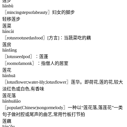
莲步
liánbù
〖mincingstepsofabeauty〗妇女的脚步
轻移莲步
莲菜
liáncài
〖rotusrootusedasfood〗[方言]∶当蔬菜吃的藕
莲房
liánfáng
〖lotusseedpod〗∶莲蓬
〖roomofamonk〗∶指僧人的居室
莲花
liánhuā
〖lotusflower;water-lily;lotusflower〗莲华。即荷花,莲的花,较大
淡红色或白色,有香味
莲花落
liánhuālào
〖popular(Chinese)songormelody〗一种以“莲花落,落莲花”一类
句子做衬腔或尾声的曲艺,常用竹板打节拍
莲藕
lián’ǒu